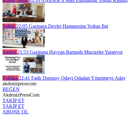
Kültür Sanat
03:16
ANIDER 8 Mart Etkinliğine Yoğun Katılım
Sağlık
22:05
Gazipaşa Devlet Hastanesine Yoğun İlgi
Aktüel
21:53
Gazipaşa Hayvan Barınağı Mucizeler Yaratıyor
Politika
22:41
Fatih Durusoy Odayı Odadan Yönetmeye Aday
akdenizpresscom
BEĞEN
AkdenizPressCom
TAKİP ET
TAKİP ET
ABONE OL