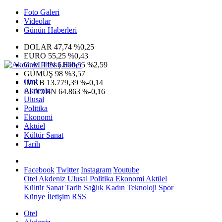
Foto Galeri
Videolar
Günün Haberleri
DOLAR
47,74
%0,25
EURO
55,25
%0,43
G.ALTIN
6.660,55
%2,59
GÜMÜŞ
98
%3,57
Otel
IMKB
13.779,39
%-0,14
Akdeniz
BITCOIN
64.863
%-0,16
Ulusal
Politika
Ekonomi
Aktüel
Kültür Sanat
Tarih
Facebook
Twitter
Instagram
Youtube
Otel
Akdeniz
Ulusal
Politika
Ekonomi
Aktüel
Kültür Sanat
Tarih
Sağlık
Kadın
Teknoloji
Spor
Künye
İletişim
RSS
Otel