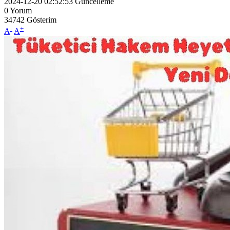
2024-12-20 02:52:53
Güncelleme
0
Yorum
34742
Gösterim
-
+
A
A