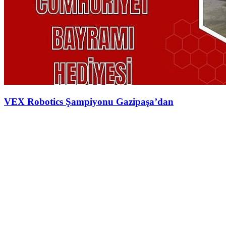
VEX Robotics Şampiyonu Gazipaşa’dan