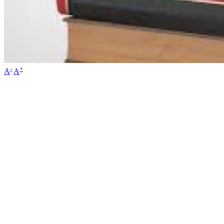
-
+
A
A