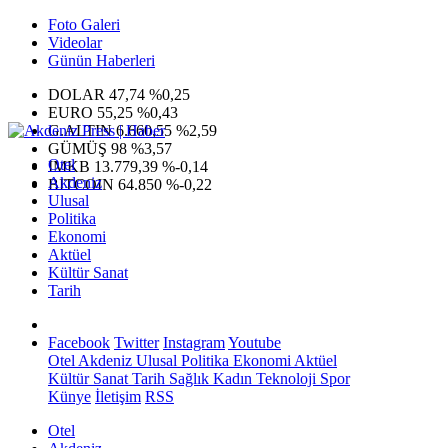
Foto Galeri
Videolar
Günün Haberleri
DOLAR
47,74
%0,25
EURO
55,25
%0,43
G.ALTIN
6.660,55
%2,59
GÜMÜŞ
98
%3,57
Otel
IMKB
13.779,39
%-0,14
Akdeniz
BITCOIN
64.850
%-0,22
Ulusal
Politika
Ekonomi
Aktüel
Kültür Sanat
Tarih
Facebook
Twitter
Instagram
Youtube
Otel
Akdeniz
Ulusal
Politika
Ekonomi
Aktüel
Kültür Sanat
Tarih
Sağlık
Kadın
Teknoloji
Spor
Künye
İletişim
RSS
Otel