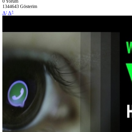
0
Yorum
1344643
Gösterim
-
+
A
A