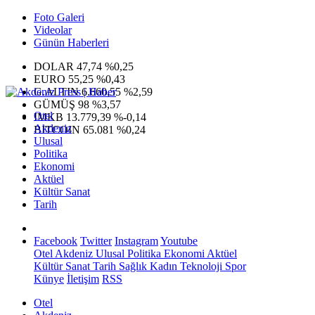
Foto Galeri
Videolar
Günün Haberleri
DOLAR
47,74
%0,25
EURO
55,25
%0,43
G.ALTIN
6.660,55
%2,59
GÜMÜŞ
98
%3,57
Otel
IMKB
13.779,39
%-0,14
Akdeniz
BITCOIN
65.081
%0,24
Ulusal
Politika
Ekonomi
Aktüel
Kültür Sanat
Tarih
Facebook
Twitter
Instagram
Youtube
Otel
Akdeniz
Ulusal
Politika
Ekonomi
Aktüel
Kültür Sanat
Tarih
Sağlık
Kadın
Teknoloji
Spor
Künye
İletişim
RSS
Otel