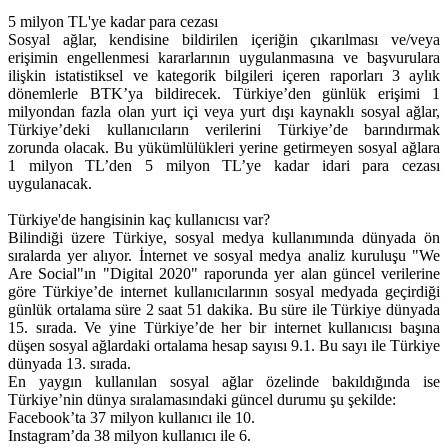
5 milyon TL'ye kadar para cezası
Sosyal ağlar, kendisine bildirilen içeriğin çıkarılması ve/veya
erişimin engellenmesi kararlarının uygulanmasına ve başvurulara
ilişkin istatistiksel ve kategorik bilgileri içeren raporları 3 aylık
dönemlerle BTK’ya bildirecek. Türkiye’den günlük erişimi 1
milyondan fazla olan yurt içi veya yurt dışı kaynaklı sosyal ağlar,
Türkiye’deki kullanıcıların verilerini Türkiye’de barındırmak
zorunda olacak. Bu yükümlülükleri yerine getirmeyen sosyal ağlara
1 milyon TL’den 5 milyon TL’ye kadar idari para cezası
uygulanacak.
Türkiye'de hangisinin kaç kullanıcısı var?
Bilindiği üzere Türkiye, sosyal medya kullanımında dünyada ön
sıralarda yer alıyor. İnternet ve sosyal medya analiz kuruluşu "We
Are Social"ın "Digital 2020" raporunda yer alan güncel verilerine
göre Türkiye’de internet kullanıcılarının sosyal medyada geçirdiği
günlük ortalama süre 2 saat 51 dakika. Bu süre ile Türkiye dünyada
15. sırada. Ve yine Türkiye’de her bir internet kullanıcısı başına
düşen sosyal ağlardaki ortalama hesap sayısı 9.1. Bu sayı ile Türkiye
dünyada 13. sırada.
En yaygın kullanılan sosyal ağlar özelinde bakıldığında ise
Türkiye’nin dünya sıralamasındaki güncel durumu şu şekilde:
Facebook’ta 37 milyon kullanıcı ile 10.
Instagram’da 38 milyon kullanıcı ile 6.