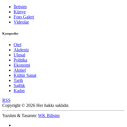
İletişim
Künye
Foto Galeri
Videolar
Kategoriler
Otel
Akdeniz
Ulusal
Politika
Ekonomi
Aktüel
Kültür Sanat
Tarih
Sağlık
Kadın
RSS
Copyright © 2026 Her hakkı saklıdır.
Yazılım & Tasarım:
WK Bilişim