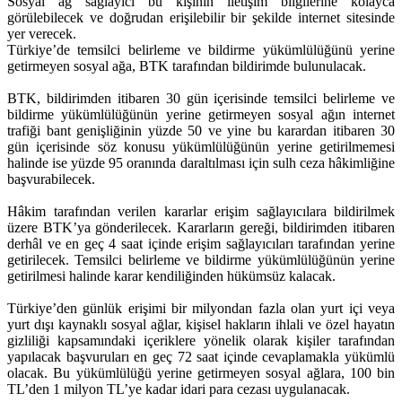
Sosyal ağ sağlayıcı bu kişinin iletişim bilgilerine kolayca
görülebilecek ve doğrudan erişilebilir bir şekilde internet sitesinde
yer verecek.
Türkiye’de temsilci belirleme ve bildirme yükümlülüğünü yerine
getirmeyen sosyal ağa, BTK tarafından bildirimde bulunulacak.
BTK, bildirimden itibaren 30 gün içerisinde temsilci belirleme ve
bildirme yükümlülüğünün yerine getirmeyen sosyal ağın internet
trafiği bant genişliğinin yüzde 50 ve yine bu karardan itibaren 30
gün içerisinde söz konusu yükümlülüğünün yerine getirilmemesi
halinde ise yüzde 95 oranında daraltılması için sulh ceza hâkimliğine
başvurabilecek.
Hâkim tarafından verilen kararlar erişim sağlayıcılara bildirilmek
üzere BTK’ya gönderilecek. Kararların gereği, bildirimden itibaren
derhâl ve en geç 4 saat içinde erişim sağlayıcıları tarafından yerine
getirilecek. Temsilci belirleme ve bildirme yükümlülüğünün yerine
getirilmesi halinde karar kendiliğinden hükümsüz kalacak.
Türkiye’den günlük erişimi bir milyondan fazla olan yurt içi veya
yurt dışı kaynaklı sosyal ağlar, kişisel hakların ihlali ve özel hayatın
gizliliği kapsamındaki içeriklere yönelik olarak kişiler tarafından
yapılacak başvuruları en geç 72 saat içinde cevaplamakla yükümlü
olacak. Bu yükümlülüğü yerine getirmeyen sosyal ağlara, 100 bin
TL’den 1 milyon TL’ye kadar idari para cezası uygulanacak.