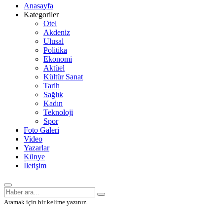
Anasayfa
Kategoriler
Otel
Akdeniz
Ulusal
Politika
Ekonomi
Aktüel
Kültür Sanat
Tarih
Sağlık
Kadın
Teknoloji
Spor
Foto Galeri
Video
Yazarlar
Künye
İletişim
Aramak için bir kelime yazınız.