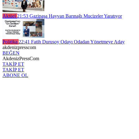
Aktüel
21:53
Gazipaşa Hayvan Barınağı Mucizeler Yaratıyor
Politika
22:41
Fatih Durusoy Odayı Odadan Yönetmeye Aday
akdenizpresscom
BEĞEN
AkdenizPressCom
TAKİP ET
TAKİP ET
ABONE OL