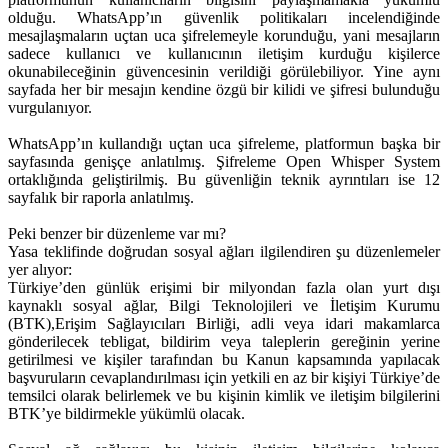
olduğu. WhatsApp’ın güvenlik politikaları incelendiğinde
mesajlaşmaların uçtan uca şifrelemeyle korunduğu, yani mesajların
sadece kullanıcı ve kullanıcının iletişim kurduğu kişilerce
okunabileceğinin güvencesinin verildiği görülebiliyor. Yine aynı
sayfada her bir mesajın kendine özgü bir kilidi ve şifresi bulunduğu
vurgulanıyor.
WhatsApp’ın kullandığı uçtan uca şifreleme, platformun başka bir
sayfasında genişçe anlatılmış. Şifreleme Open Whisper System
ortaklığında geliştirilmiş. Bu güvenliğin teknik ayrıntıları ise 12
sayfalık bir raporla anlatılmış.
Peki benzer bir düzenleme var mı?
Yasa teklifinde doğrudan sosyal ağları ilgilendiren şu düzenlemeler
yer alıyor:
Türkiye’den günlük erişimi bir milyondan fazla olan yurt dışı
kaynaklı sosyal ağlar, Bilgi Teknolojileri ve İletişim Kurumu
(BTK),Erişim Sağlayıcıları Birliği, adli veya idari makamlarca
gönderilecek tebligat, bildirim veya taleplerin gereğinin yerine
getirilmesi ve kişiler tarafından bu Kanun kapsamında yapılacak
başvuruların cevaplandırılması için yetkili en az bir kişiyi Türkiye’de
temsilci olarak belirlemek ve bu kişinin kimlik ve iletişim bilgilerini
BTK’ye bildirmekle yükümlü olacak.