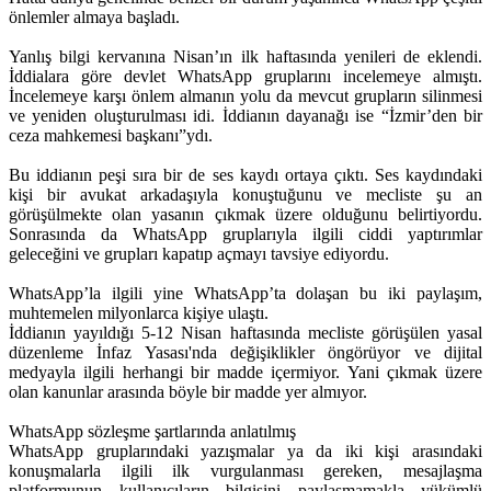
önlemler almaya başladı.
Yanlış bilgi kervanına Nisan’ın ilk haftasında yenileri de eklendi.
İddialara göre devlet WhatsApp gruplarını incelemeye almıştı.
İncelemeye karşı önlem almanın yolu da mevcut grupların silinmesi
ve yeniden oluşturulması idi. İddianın dayanağı ise “İzmir’den bir
ceza mahkemesi başkanı”ydı.
Bu iddianın peşi sıra bir de ses kaydı ortaya çıktı. Ses kaydındaki
kişi bir avukat arkadaşıyla konuştuğunu ve mecliste şu an
görüşülmekte olan yasanın çıkmak üzere olduğunu belirtiyordu.
Sonrasında da WhatsApp gruplarıyla ilgili ciddi yaptırımlar
geleceğini ve grupları kapatıp açmayı tavsiye ediyordu.
WhatsApp’la ilgili yine WhatsApp’ta dolaşan bu iki paylaşım,
muhtemelen milyonlarca kişiye ulaştı.
İddianın yayıldığı 5-12 Nisan haftasında mecliste görüşülen yasal
düzenleme İnfaz Yasası'nda değişiklikler öngörüyor ve dijital
medyayla ilgili herhangi bir madde içermiyor. Yani çıkmak üzere
olan kanunlar arasında böyle bir madde yer almıyor.
WhatsApp sözleşme şartlarında anlatılmış
WhatsApp gruplarındaki yazışmalar ya da iki kişi arasındaki
konuşmalarla ilgili ilk vurgulanması gereken, mesajlaşma
platformunun kullanıcıların bilgisini paylaşmamakla yükümlü