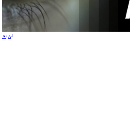
-
+
A
A