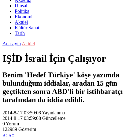
Akdeniz
Ulusal
Politika
Ekonomi
Aktüel
Kültür Sanat
Tarih
Anasayfa
Aktüel
IŞİD İsrail İçin Çalışıyor
Benim 'Hedef Türkiye' köşe yazımda
bulunduğum iddialar, aradan 15 gün
geçtikten sonra ABD'li bir istihbaratçı
tarafından da iddia edildi.
2014-8-17 03:59:08
Yayınlanma
2014-8-17 03:59:08
Güncelleme
0
Yorum
122989
Gösterim
-
+
A
A