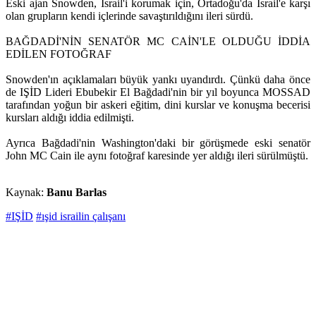
Eski ajan Snowden, İsrail'i korumak için, Ortadoğu'da İsrail'e karşı
olan grupların kendi içlerinde savaştırıldığını ileri sürdü.
BAĞDADİ'NİN SENATÖR MC CAİN'LE OLDUĞU İDDİA
EDİLEN FOTOĞRAF
Snowden'ın açıklamaları büyük yankı uyandırdı. Çünkü daha önce
de IŞİD Lideri Ebubekir El Bağdadi'nin bir yıl boyunca MOSSAD
tarafından yoğun bir askeri eğitim, dini kurslar ve konuşma becerisi
kursları aldığı iddia edilmişti.
Ayrıca Bağdadi'nin Washington'daki bir görüşmede eski senatör
John MC Cain ile aynı fotoğraf karesinde yer aldığı ileri sürülmüştü.
Kaynak:
Banu Barlas
#IŞİD
#ışid israilin çalışanı