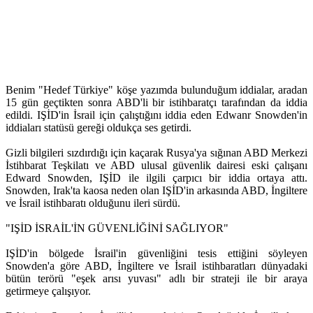
Benim "Hedef Türkiye" köşe yazımda bulunduğum iddialar, aradan
15 gün geçtikten sonra ABD'li bir istihbaratçı tarafından da iddia
edildi. IŞİD'in İsrail için çalıştığını iddia eden Edwanr Snowden'in
iddiaları statüsü gereği oldukça ses getirdi.
Gizli bilgileri sızdırdığı için kaçarak Rusya'ya sığınan ABD Merkezi
İstihbarat Teşkilatı ve ABD ulusal güvenlik dairesi eski çalışanı
Edward Snowden, IŞİD ile ilgili çarpıcı bir iddia ortaya attı.
Snowden, Irak'ta kaosa neden olan IŞİD'in arkasında ABD, İngiltere
ve İsrail istihbaratı olduğunu ileri sürdü.
"IŞİD İSRAİL'İN GÜVENLİĞİNİ SAĞLIYOR"
IŞİD'in bölgede İsrail'in güvenliğini tesis ettiğini söyleyen
Snowden'a göre ABD, İngiltere ve İsrail istihbaratları dünyadaki
bütün terörü "eşek arısı yuvası" adlı bir strateji ile bir araya
getirmeye çalışıyor.