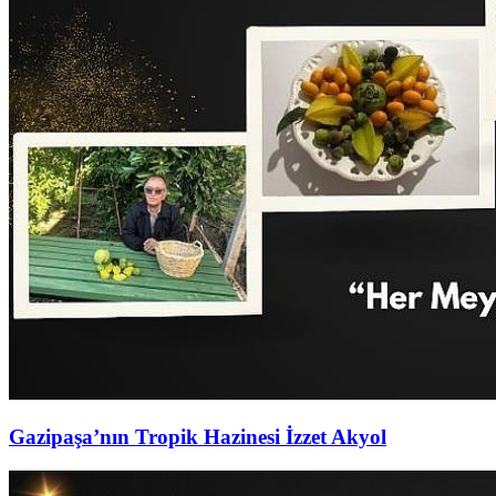
Gazipaşa’nın Tropik Hazinesi İzzet Akyol