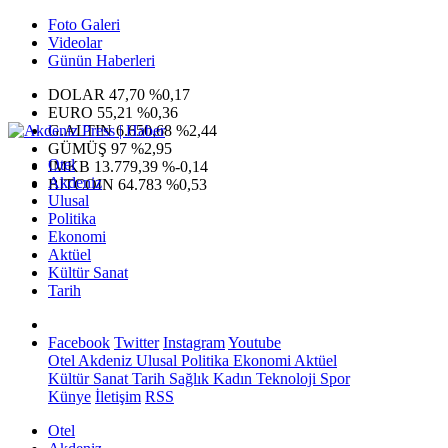
Foto Galeri
Videolar
Günün Haberleri
DOLAR
47,70
%0,17
EURO
55,21
%0,36
G.ALTIN
6.650,68
%2,44
GÜMÜŞ
97
%2,95
Otel
IMKB
13.779,39
%-0,14
Akdeniz
BITCOIN
64.783
%0,53
Ulusal
Politika
Ekonomi
Aktüel
Kültür Sanat
Tarih
Facebook
Twitter
Instagram
Youtube
Otel
Akdeniz
Ulusal
Politika
Ekonomi
Aktüel
Kültür Sanat
Tarih
Sağlık
Kadın
Teknoloji
Spor
Künye
İletişim
RSS
Otel