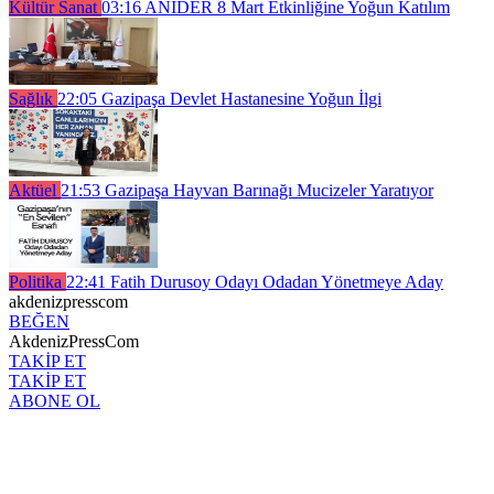
Kültür Sanat
03:16
ANIDER 8 Mart Etkinliğine Yoğun Katılım
Sağlık
22:05
Gazipaşa Devlet Hastanesine Yoğun İlgi
Aktüel
21:53
Gazipaşa Hayvan Barınağı Mucizeler Yaratıyor
Politika
22:41
Fatih Durusoy Odayı Odadan Yönetmeye Aday
akdenizpresscom
BEĞEN
AkdenizPressCom
TAKİP ET
TAKİP ET
ABONE OL