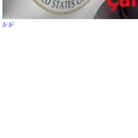
-
+
A
A