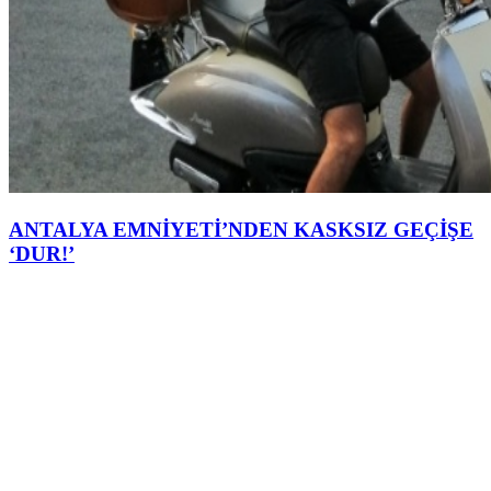
ANTALYA EMNİYETİ’NDEN KASKSIZ GEÇİŞE
‘DUR!’