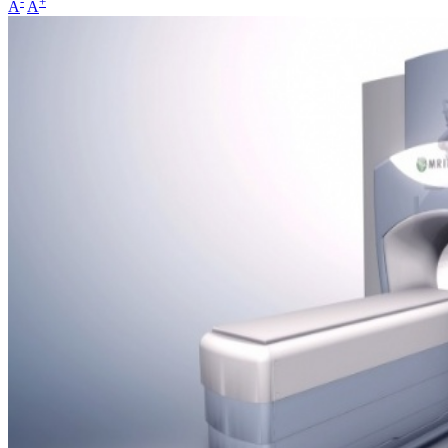
-
+
A
A