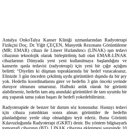
Antalya OnkoTalya Kanser Kliniği uzmanlarından Radyoterapi
Fizikçisi Doç. Dr. Yiğit ÇEÇEN, Manyetik Rezonans Görüntüleme
(MR; EMAR) cihazı ile Lineer Hızlandırıcı (LİNAK) ışın tedavi
cihazının teknolojik olarak birleştirilmiş hali olan EMAR-LİNAK
cihazlarının Dünyada yeni yeni kullanılmaya başlandığını ve
kanserin ışınla tedavisi (radyoterapi) için yeni bir çığır açtığını
belirtti: “Diyelim ki düşman topraklarında bir hedef vuracaksınız.
Elinizde 3 gün önceden çekilmiş uydu görüntüleri dışında da bir şey
yok. Hedefin koordinatlarını girer ve hedefin 3 gün önceki yerinde
duruyor olmasını umarsınız. Halbuki anlık olarak bir görüntü
alabilirseniz, hedefin tam atış anındaki görüntüleri ile tam uyumlu bir
atış yaparak tama yakın başarı ile hedefi yokedebilirsiniz.
Radyoterapide de benzer bir durum söz konusudur. Hastayı tedavi
için cihaza yatırdıktan sonra alınan görüntüler ile hedefin
planladığımız yerde olup olmadığını teyit ederiz. Buna Görüntü
Kılavuzluğunda Radyoterapi (GKRT) denir. Bu yöntem bilgisayarlı
tomografi cihazının (BT), LINAK cihazına eklenmesi sayesinde 10