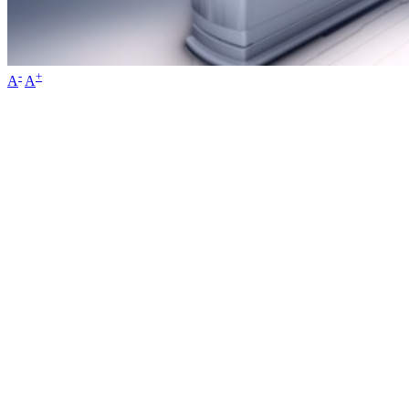
-
+
A
A