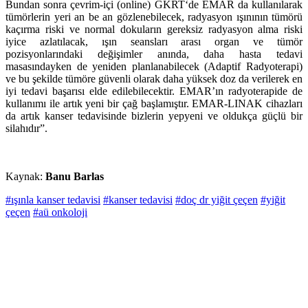
Bundan sonra çevrim-içi (online) GKRT‘de EMAR da kullanılarak
tümörlerin yeri an be an gözlenebilecek, radyasyon ışınının tümörü
kaçırma riski ve normal dokuların gereksiz radyasyon alma riski
iyice azlatılacak, ışın seansları arası organ ve tümör
pozisyonlarındaki değişimler anında, daha hasta tedavi
masasındayken de yeniden planlanabilecek (Adaptif Radyoterapi)
ve bu şekilde tümöre güvenli olarak daha yüksek doz da verilerek en
iyi tedavi başarısı elde edilebilecektir. EMAR’ın radyoterapide de
kullanımı ile artık yeni bir çağ başlamıştır. EMAR-LINAK cihazları
da artık kanser tedavisinde bizlerin yepyeni ve oldukça güçlü bir
silahıdır”.
Kaynak:
Banu Barlas
#ışınla kanser tedavisi
#kanser tedavisi
#doç dr yiğit çeçen
#yiğit
çeçen
#aü onkoloji