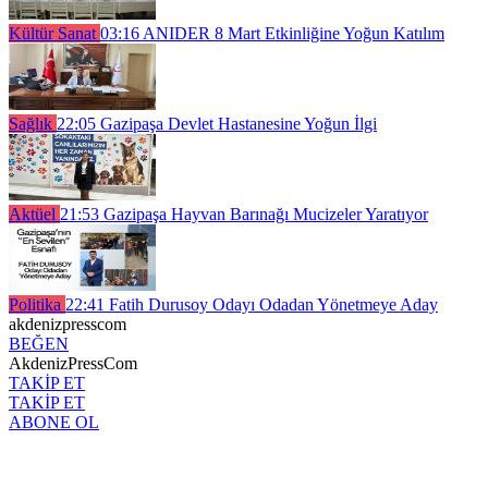
Kültür Sanat
03:16
ANIDER 8 Mart Etkinliğine Yoğun Katılım
Sağlık
22:05
Gazipaşa Devlet Hastanesine Yoğun İlgi
Aktüel
21:53
Gazipaşa Hayvan Barınağı Mucizeler Yaratıyor
Politika
22:41
Fatih Durusoy Odayı Odadan Yönetmeye Aday
akdenizpresscom
BEĞEN
AkdenizPressCom
TAKİP ET
TAKİP ET
ABONE OL