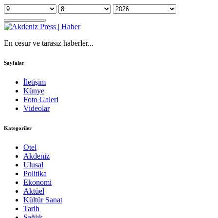
En cesur ve tarasız haberler...
Sayfalar
İletişim
Künye
Foto Galeri
Videolar
Kategoriler
Otel
Akdeniz
Ulusal
Politika
Ekonomi
Aktüel
Kültür Sanat
Tarih
Sağlık