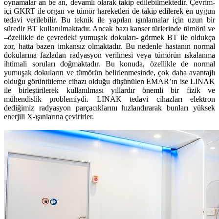
oynamalar an be an, devamlı olarak takip edilebilmektedir. Çevrim-
içi GKRT ile organ ve tümör hareketleri de takip edilerek en uygun
tedavi verilebilir. Bu teknik ile yapılan ışınlamalar için uzun bir
süredir BT kullanılmaktadır. Ancak bazı kanser türlerinde tümörü ve
–özellikle de çevredeki yumuşak dokuları- görmek BT ile oldukça
zor, hatta bazen imkansız olmaktadır. Bu nedenle hastanın normal
dokularına fazladan radyasyon verilmesi veya tümörün ıskalanma
ihtimali soruları doğmaktadır. Bu konuda, özellikle de normal
yumuşak dokuların ve tümörün belirlenmesinde, çok daha avantajlı
olduğu görüntüleme cihazı olduğu düşünülen EMAR’ın ise LINAK
ile birleştirilerek kullanılması yıllardır önemli bir fizik ve
mühendislik problemiydi. LINAK tedavi cihazları elektron
dediğimiz radyasyon parçacıklarını hızlandırarak bunları yüksek
enerjili X-ışınlarına çevirirler.