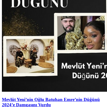
Mevlüt Yeni’nin Oğlu Batuhan Emre’nin Düğünü
2024’e Damgasını Vurdu