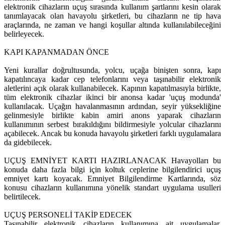
elektronik cihazların uçuş sırasında kullanım şartlarını kesin olarak
tanımlayacak olan havayolu şirketleri, bu cihazların ne tip hava
araçlarında, ne zaman ve hangi koşullar altında kullanılabileceğini
belirleyecek.
KAPI KAPANMADAN ÖNCE
Yeni kurallar doğrultusunda, yolcu, uçağa binişten sonra, kapı
kapatılıncaya kadar cep telefonlarını veya taşınabilir elektronik
aletlerini açık olarak kullanabilecek. Kapının kapatılmasıyla birlikte,
tüm elektronik cihazlar ikinci bir anonsa kadar 'uçuş modunda'
kullanılacak. Uçağın havalanmasının ardından, seyir yüksekliğine
gelinmesiyle birlikte kabin amiri anons yaparak cihazların
kullanımının serbest bırakıldığını bildirmesiyle yolcular cihazlarını
açabilecek. Ancak bu konuda havayolu şirketleri farklı uygulamalara
da gidebilecek.
UÇUŞ EMNİYET KARTI HAZIRLANACAK Havayolları bu
konuda daha fazla bilgi için koltuk ceplerine bilgilendirici uçuş
emniyet kartı koyacak. Emniyet Bilgilendirme Kartlarında, söz
konusu cihazların kullanımına yönelik standart uygulama usulleri
belirtilecek.
UÇUŞ PERSONELİ TAKİP EDECEK
Taşınabilir elektronik cihazların kullanımına ait uygulamalar,