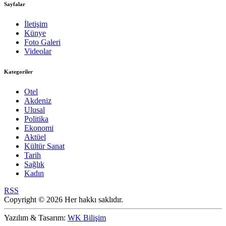
Sayfalar
İletişim
Künye
Foto Galeri
Videolar
Kategoriler
Otel
Akdeniz
Ulusal
Politika
Ekonomi
Aktüel
Kültür Sanat
Tarih
Sağlık
Kadın
RSS
Copyright © 2026 Her hakkı saklıdır.
Yazılım & Tasarım:
WK Bilişim