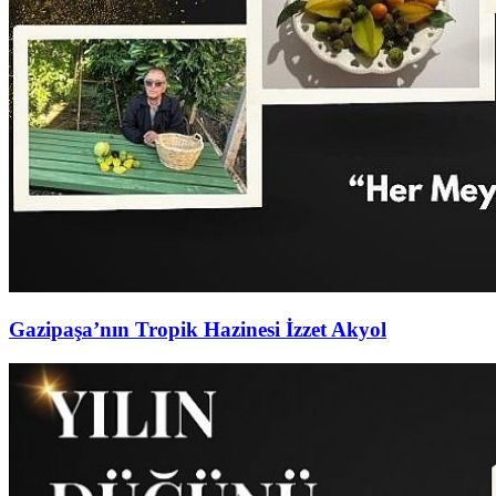
Gazipaşa’nın Tropik Hazinesi İzzet Akyol