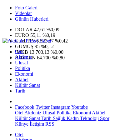
Foto Galeri
Videolar
Günün Haberleri
DOLAR
47,61
%0,09
EURO
55,11
%0,19
G.ALTIN
6.523,27
%0,42
GÜMÜŞ
95
%0,12
Otel
IMKB
13.703,13
%0,00
Akdeniz
BITCOIN
64.700
%0,80
Ulusal
Politika
Ekonomi
Aktüel
Kültür Sanat
Tarih
Facebook
Twitter
Instagram
Youtube
Otel
Akdeniz
Ulusal
Politika
Ekonomi
Aktüel
Kültür Sanat
Tarih
Sağlık
Kadın
Teknoloji
Spor
Künye
İletişim
RSS
Otel