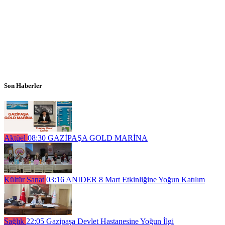
Son Haberler
Aktüel
08:30
GAZİPAŞA GOLD MARİNA
Kültür Sanat
03:16
ANIDER 8 Mart Etkinliğine Yoğun Katılım
Sağlık
22:05
Gazipaşa Devlet Hastanesine Yoğun İlgi