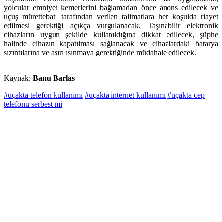
yolcular emniyet kemerlerini bağlamadan önce anons edilecek ve
uçuş mürettebatı tarafından verilen talimatlara her koşulda riayet
edilmesi gerektiği açıkça vurgulanacak. Taşınabilir elektronik
cihazların uygun şekilde kullanıldığına dikkat edilecek, şüphe
halinde cihazın kapatılması sağlanacak ve cihazlardaki batarya
sızıntılarına ve aşırı ısınmaya gerektiğinde müdahale edilecek.
Kaynak:
Banu Barlas
#uçakta telefon kullanımı
#uçakta internet kullanımı
#uçakta cep
telefonu serbest mi