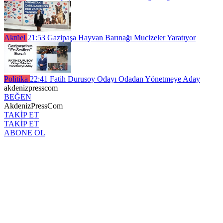
Aktüel
21:53
Gazipaşa Hayvan Barınağı Mucizeler Yaratıyor
Politika
22:41
Fatih Durusoy Odayı Odadan Yönetmeye Aday
akdenizpresscom
BEĞEN
AkdenizPressCom
TAKİP ET
TAKİP ET
ABONE OL