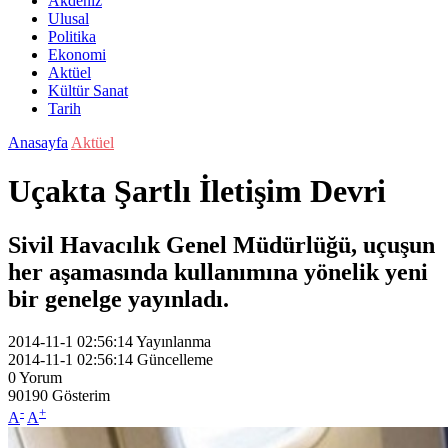
Akdeniz
Ulusal
Politika
Ekonomi
Aktüel
Kültür Sanat
Tarih
Anasayfa
Aktüel
Uçakta Şartlı İletişim Devri
Sivil Havacılık Genel Müdürlüğü, uçuşun
her aşamasında kullanımına yönelik yeni
bir genelge yayınladı.
2014-11-1 02:56:14
Yayınlanma
2014-11-1 02:56:14
Güncelleme
0
Yorum
90190
Gösterim
-
+
A
A