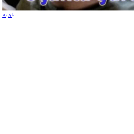
-
+
A
A