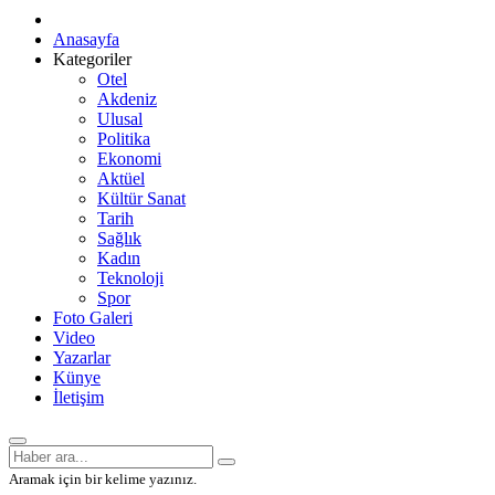
Anasayfa
Kategoriler
Otel
Akdeniz
Ulusal
Politika
Ekonomi
Aktüel
Kültür Sanat
Tarih
Sağlık
Kadın
Teknoloji
Spor
Foto Galeri
Video
Yazarlar
Künye
İletişim
Aramak için bir kelime yazınız.