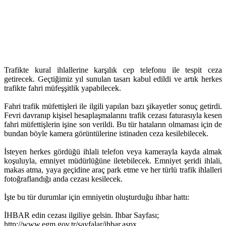
Trafikte kural ihlallerine karşılık cep telefonu ile tespit ceza
getirecek. Geçtiğimiz yıl sunulan tasarı kabul edildi ve artık herkes
trafikte fahri müfeşşitlik yapabilecek.
Fahri trafik müfettişleri ile ilgili yapılan bazı şikayetler sonuç getirdi.
Fevri davranıp kişisel hesaplaşmalarını trafik cezası faturasıyla kesen
fahri müfettişlerin işine son verildi. Bu tür hataların olmaması için de
bundan böyle kamera görüntülerine istinaden ceza kesilebilecek.
İsteyen herkes gördüğü ihlali telefon veya kamerayla kayda almak
koşuluyla, emniyet müdürlüğüne iletebilecek. Emniyet şeridi ihlali,
makas atma, yaya geçidine araç park etme ve her türlü trafik ihlalleri
fotoğraflandığı anda cezası kesilecek.
İşte bu tür durumlar için emniyetin oluşturduğu ihbar hattı:
İHBAR edin cezası ilgiliye gelsin. Ihbar Sayfası;
http://www.egm.gov.tr/sayfalar/ihbar.aspx