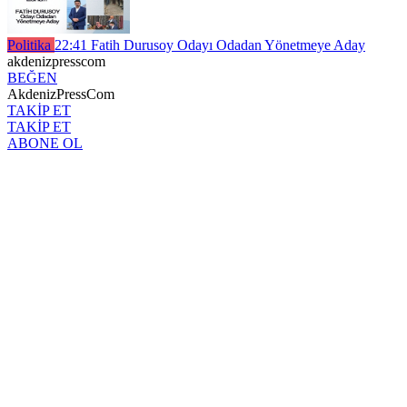
Politika
22:41
Fatih Durusoy Odayı Odadan Yönetmeye Aday
akdenizpresscom
BEĞEN
AkdenizPressCom
TAKİP ET
TAKİP ET
ABONE OL