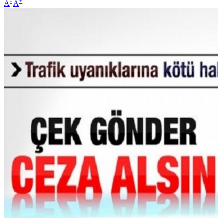
-
+
A
A