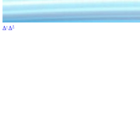
-
+
A
A