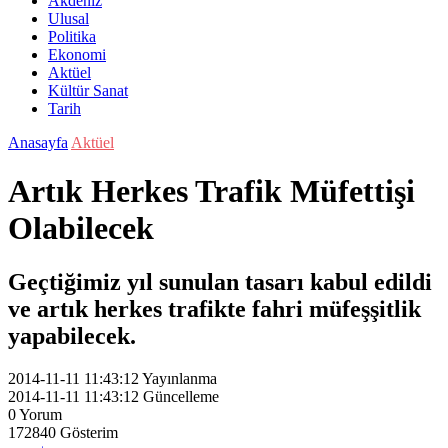
Akdeniz
Ulusal
Politika
Ekonomi
Aktüel
Kültür Sanat
Tarih
Anasayfa
Aktüel
Artık Herkes Trafik Müfettişi
Olabilecek
Geçtiğimiz yıl sunulan tasarı kabul edildi
ve artık herkes trafikte fahri müfeşşitlik
yapabilecek.
2014-11-11 11:43:12
Yayınlanma
2014-11-11 11:43:12
Güncelleme
0
Yorum
172840
Gösterim