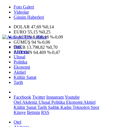
Foto Galeri
Videolar
Günün Haberleri
DOLAR
47,69
%0,14
EURO
55,15
%0,25
G.ALTIN
6.490,18
%-0,09
GÜMÜŞ
94
%-0,06
Otel
IMKB
13.798,82
%0,70
Akdeniz
BITCOIN
64.469
%-0,47
Ulusal
Politika
Ekonomi
Aktüel
Kültür Sanat
Tarih
Facebook
Twitter
Instagram
Youtube
Otel
Akdeniz
Ulusal
Politika
Ekonomi
Aktüel
Kültür Sanat
Tarih
Sağlık
Kadın
Teknoloji
Spor
Künye
İletişim
RSS
Otel