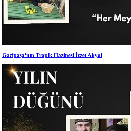
Gazipaşa’nın Tropik Hazinesi İzzet Akyol