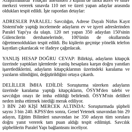
Araştırmalarda 'Yolaçan' ailesinden 3 kişinin de farklı adres ve sınav
merkezi vererek sınavda 110 net ve üzeri yapan adaylar arasında
oldukları tespit edildi. İşte rapordan detaylar:
ADRESLER PARALEL: Savcılığın, Adrese Dayalı Nüfus Kayıt
Sistemi'nde yaptığı incelemede adayların ev ve işyeri adreslerinden
Paralel Yapı'ya da ulaştı. 120 net yapan 350 adaydan 150'sinin
Gülencilerin dershanelerinde, 100'ünün de okullarında
öğretmenoldukları tespit edildi. Bu kişilerin geçmişe yönelik telefon
kayıtları çıkarılacak ve ifadeye çağırılacak.
YANLIŞ HESAP DOĞRU CEVAP: Bilirkişi, adayların kitapçık
üzerinde yaptıkları işlemlerde yanlış hesaplara karşın doğru yanıtları
işaretlediklerini, adayların kitapçıklarının üzerindeki karalama ve
yazıların silindiğini, değiştirildiğini ortaya çıkardı.
DELİLLER İMHA EDİLDİ: Soruşturma sürerken adayların
üzerinde karalama yaptığı kitapçıkların, ÖSYM'den talebi ve
savcılığın onayı ile imha edildiği belirlendi. ÖSYM'nin delilleri
neden imha ettirmek istediği merak ediliyor.
3 BİN 240 KİŞİ MERCEK ALTINDA: Soruşturmada şüpheli
sayısı 3 bin 240. KPSS'den sonra, Genel Yetenek sınavından bin 29
adayın, Eğitim Bilimleri sınavından ise 350 adayın tüm sorulara
doğru yanıt vererek tam puan aldığı tespit edilmişti. Savcılık
şüphelilerin Paralel Yapı bağlantısını inceliyor.