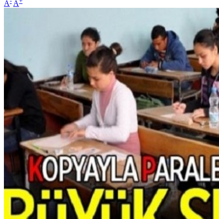
-
+
A
A