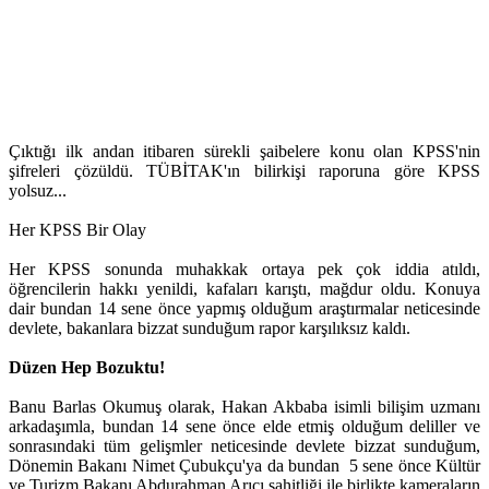
Çıktığı ilk andan itibaren sürekli şaibelere konu olan KPSS'nin
şifreleri çözüldü. TÜBİTAK'ın bilirkişi raporuna göre KPSS
yolsuz...
Her KPSS Bir Olay
Her KPSS sonunda muhakkak ortaya pek çok iddia atıldı,
öğrencilerin hakkı yenildi, kafaları karıştı, mağdur oldu. Konuya
dair bundan 14 sene önce yapmış olduğum araştırmalar neticesinde
devlete, bakanlara bizzat sunduğum rapor karşılıksız kaldı.
Düzen Hep Bozuktu!
Banu Barlas Okumuş olarak, Hakan Akbaba isimli bilişim uzmanı
arkadaşımla, bundan 14 sene önce elde etmiş olduğum deliller ve
sonrasındaki tüm gelişmler neticesinde devlete bizzat sunduğum,
Dönemin Bakanı Nimet Çubukçu'ya da bundan 5 sene önce Kültür
ve Turizm Bakanı Abdurahman Arıcı şahitliği ile birlikte kameraların