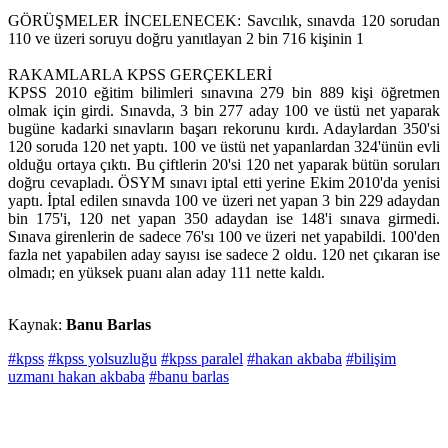
GÖRÜŞMELER İNCELENECEK: Savcılık, sınavda 120 sorudan
110 ve üzeri soruyu doğru yanıtlayan 2 bin 716 kişinin 1
RAKAMLARLA KPSS GERÇEKLERİ
KPSS 2010 eğitim bilimleri sınavına 279 bin 889 kişi öğretmen
olmak için girdi. Sınavda, 3 bin 277 aday 100 ve üstü net yaparak
bugüne kadarki sınavların başarı rekorunu kırdı. Adaylardan 350'si
120 soruda 120 net yaptı. 100 ve üstü net yapanlardan 324'ünün evli
olduğu ortaya çıktı. Bu çiftlerin 20'si 120 net yaparak bütün soruları
doğru cevapladı. ÖSYM sınavı iptal etti yerine Ekim 2010'da yenisi
yaptı. İptal edilen sınavda 100 ve üzeri net yapan 3 bin 229 adaydan
bin 175'i, 120 net yapan 350 adaydan ise 148'i sınava girmedi.
Sınava girenlerin de sadece 76'sı 100 ve üzeri net yapabildi. 100'den
fazla net yapabilen aday sayısı ise sadece 2 oldu. 120 net çıkaran ise
olmadı; en yüksek puanı alan aday 111 nette kaldı.
Kaynak:
Banu Barlas
#kpss
#kpss yolsuzluğu
#kpss paralel
#hakan akbaba
#bilişim
uzmanı hakan akbaba
#banu barlas