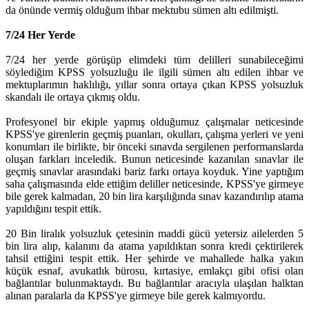
da önünde vermiş olduğum ihbar mektubu sümen altı edilmişti.
7/24 Her Yerde
7/24 her yerde görüşüp elimdeki tüm delilleri sunabileceğimi
söylediğim KPSS yolsuzluğu ile ilgili sümen altı edilen ihbar ve
mektuplarımın haklılığı, yıllar sonra ortaya çıkan KPSS yolsuzluk
skandalı ile ortaya çıkmış oldu.
Profesyonel bir ekiple yapmış olduğumuz çalışmalar neticesinde
KPSS'ye girenlerin geçmiş puanları, okulları, çalışma yerleri ve yeni
konumları ile birlikte, bir önceki sınavda sergilenen performanslarda
oluşan farkları inceledik. Bunun neticesinde kazanılan sınavlar ile
geçmiş sınavlar arasındaki bariz farkı ortaya koyduk. Yine yaptığım
saha çalışmasında elde ettiğim deliller neticesinde, KPSS'ye girmeye
bile gerek kalmadan, 20 bin lira karşılığında sınav kazandırılıp atama
yapıldığını tespit ettik.
20 Bin liralık yolsuzluk çetesinin maddi gücü yetersiz ailelerden 5
bin lira alıp, kalanını da atama yapıldıktan sonra kredi çektirilerek
tahsil ettiğini tespit ettik. Her şehirde ve mahallede halka yakın
küçük esnaf, avukatlık bürosu, kırtasiye, emlakçı gibi ofisi olan
bağlantılar bulunmaktaydı. Bu bağlantılar aracıyla ulaşılan halktan
alınan paralarla da KPSS'ye girmeye bile gerek kalmıyordu.