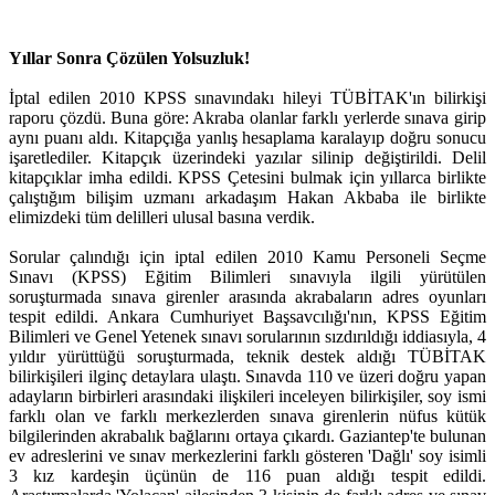
Yıllar Sonra Çözülen Yolsuzluk!
İptal edilen 2010 KPSS sınavındakı hileyi TÜBİTAK'ın bilirkişi
raporu çözdü. Buna göre: Akraba olanlar farklı yerlerde sınava girip
aynı puanı aldı. Kitapçığa yanlış hesaplama karalayıp doğru sonucu
işaretlediler. Kitapçık üzerindeki yazılar silinip değiştirildi. Delil
kitapçıklar imha edildi. KPSS Çetesini bulmak için yıllarca birlikte
çalıştığım bilişim uzmanı arkadaşım Hakan Akbaba ile birlikte
elimizdeki tüm delilleri ulusal basına verdik.
Sorular çalındığı için iptal edilen 2010 Kamu Personeli Seçme
Sınavı (KPSS) Eğitim Bilimleri sınavıyla ilgili yürütülen
soruşturmada sınava girenler arasında akrabaların adres oyunları
tespit edildi. Ankara Cumhuriyet Başsavcılığı'nın, KPSS Eğitim
Bilimleri ve Genel Yetenek sınavı sorularının sızdırıldığı iddiasıyla, 4
yıldır yürüttüğü soruşturmada, teknik destek aldığı TÜBİTAK
bilirkişileri ilginç detaylara ulaştı. Sınavda 110 ve üzeri doğru yapan
adayların birbirleri arasındaki ilişkileri inceleyen bilirkişiler, soy ismi
farklı olan ve farklı merkezlerden sınava girenlerin nüfus kütük
bilgilerinden akrabalık bağlarını ortaya çıkardı. Gaziantep'te bulunan
ev adreslerini ve sınav merkezlerini farklı gösteren 'Dağlı' soy isimli
3 kız kardeşin üçünün de 116 puan aldığı tespit edildi.