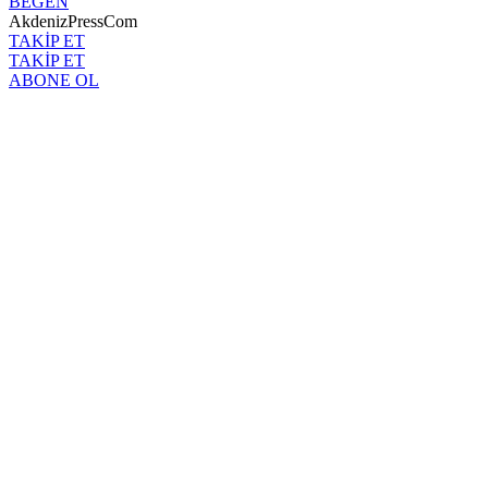
BEĞEN
AkdenizPressCom
TAKİP ET
TAKİP ET
ABONE OL