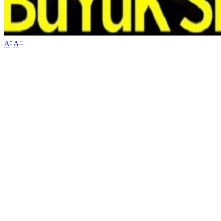
-
+
A
A