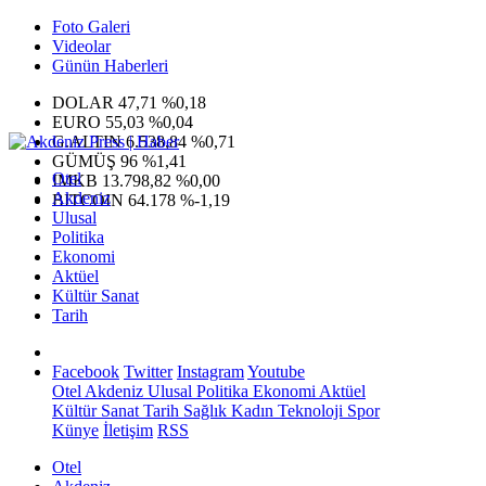
Foto Galeri
Videolar
Günün Haberleri
DOLAR
47,71
%0,18
EURO
55,03
%0,04
G.ALTIN
6.538,84
%0,71
GÜMÜŞ
96
%1,41
Otel
IMKB
13.798,82
%0,00
Akdeniz
BITCOIN
64.178
%-1,19
Ulusal
Politika
Ekonomi
Aktüel
Kültür Sanat
Tarih
Facebook
Twitter
Instagram
Youtube
Otel
Akdeniz
Ulusal
Politika
Ekonomi
Aktüel
Kültür Sanat
Tarih
Sağlık
Kadın
Teknoloji
Spor
Künye
İletişim
RSS
Otel