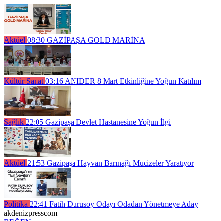
Aktüel
08:30
GAZİPAŞA GOLD MARİNA
Kültür Sanat
03:16
ANIDER 8 Mart Etkinliğine Yoğun Katılım
Sağlık
22:05
Gazipaşa Devlet Hastanesine Yoğun İlgi
Aktüel
21:53
Gazipaşa Hayvan Barınağı Mucizeler Yaratıyor
Politika
22:41
Fatih Durusoy Odayı Odadan Yönetmeye Aday
akdenizpresscom