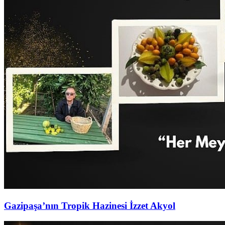
Gazipaşa’nın Tropik Hazinesi İzzet Akyol