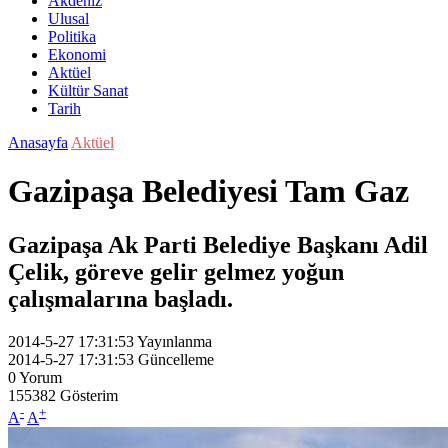
Akdeniz
Ulusal
Politika
Ekonomi
Aktüel
Kültür Sanat
Tarih
Anasayfa
Aktüel
Gazipaşa Belediyesi Tam Gaz
Gazipaşa Ak Parti Belediye Başkanı Adil
Çelik, göreve gelir gelmez yoğun
çalışmalarına başladı.
2014-5-27 17:31:53
Yayınlanma
2014-5-27 17:31:53
Güncelleme
0
Yorum
155382
Gösterim
-
+
A
A