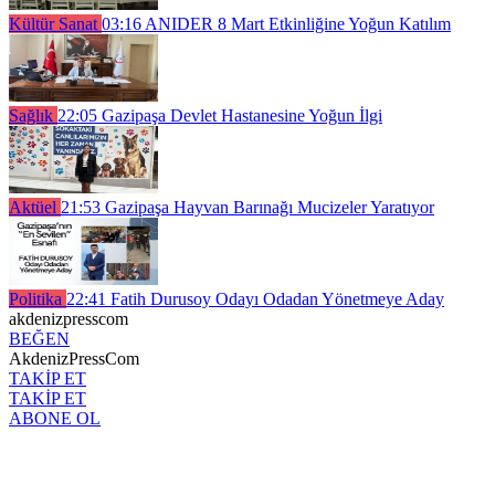
Kültür Sanat
03:16
ANIDER 8 Mart Etkinliğine Yoğun Katılım
Sağlık
22:05
Gazipaşa Devlet Hastanesine Yoğun İlgi
Aktüel
21:53
Gazipaşa Hayvan Barınağı Mucizeler Yaratıyor
Politika
22:41
Fatih Durusoy Odayı Odadan Yönetmeye Aday
akdenizpresscom
BEĞEN
AkdenizPressCom
TAKİP ET
TAKİP ET
ABONE OL