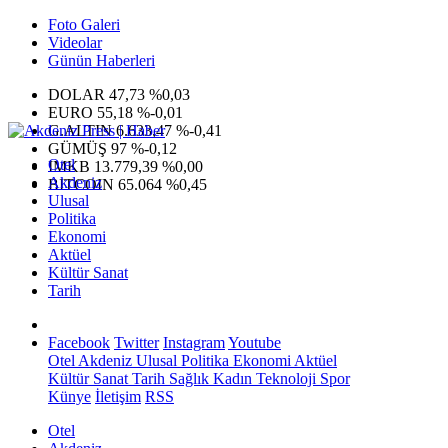
Foto Galeri
Videolar
Günün Haberleri
DOLAR
47,73
%0,03
EURO
55,18
%-0,01
G.ALTIN
6.633,47
%-0,41
GÜMÜŞ
97
%-0,12
Otel
IMKB
13.779,39
%0,00
Akdeniz
BITCOIN
65.064
%0,45
Ulusal
Politika
Ekonomi
Aktüel
Kültür Sanat
Tarih
Facebook
Twitter
Instagram
Youtube
Otel
Akdeniz
Ulusal
Politika
Ekonomi
Aktüel
Kültür Sanat
Tarih
Sağlık
Kadın
Teknoloji
Spor
Künye
İletişim
RSS
Otel