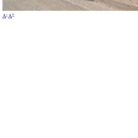
-
+
A
A