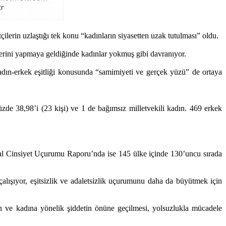
çilerin uzlaştığı tek konu “kadınların siyasetten uzak tutulması” oldu.
elerini yapmaya geldiğinde kadınlar yokmuş gibi davranıyor.
kadın-erkek eşitliği konusunda “samimiyeti ve gerçek yüzü” de ortaya
üzde 38,98’i (23 kişi) ve 1 de bağımsız milletvekili kadın. 469 erkek
l Cinsiyet Uçurumu Raporu’nda ise 145 ülke içinde 130’uncu sırada
alışıyor, eşitsizlik ve adaletsizlik uçurumunu daha da büyütmek için
inin ve kadına yönelik şiddetin önüne geçilmesi, yolsuzlukla mücadele