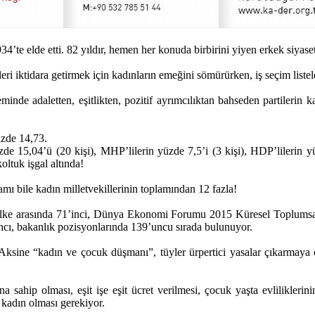
’te elde etti. 82 yıldır, hemen her konuda birbirini yiyen erkek siyaset
eri iktidara getirmek için kadınların emeğini sömürürken, iş seçim list
de adaletten, eşitlikten, pozitif ayrımcılıktan bahseden partilerin 
zde 14,73.
üzde 15,04’ü (20 kişi), MHP’lilerin yüzde 7,5’i (3 kişi), HDP’lilerin y
oltuk işgal altında!
ı bile kadın milletvekillerinin toplamından 12 fazla!
ülke arasında 71’inci, Dünya Ekonomi Forumu 2015 Küresel Toplumsa
’ncı, bakanlık pozisyonlarında 139’uncu sırada bulunuyor.
 Aksine “kadın ve çocuk düşmanı”, tüyler ürpertici yasalar çıkarmaya ç
ına sahip olması, eşit işe eşit ücret verilmesi, çocuk yaşta evlilikler
 kadın olması gerekiyor.