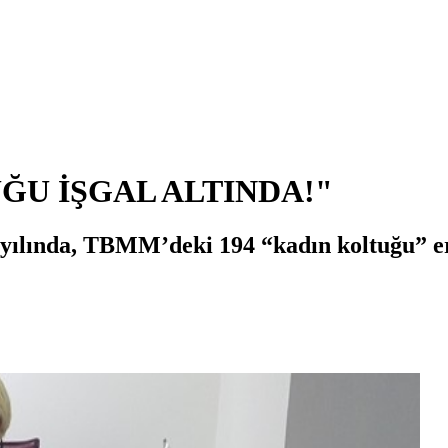
UĞU İŞGAL ALTINDA!"
yılında, TBMM’deki 194 “kadın koltuğu” erk