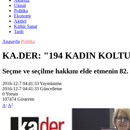
Akdeniz
Ulusal
Politika
Ekonomi
Aktüel
Kültür Sanat
Tarih
Anasayfa
Politika
KA.DER: "194 KADIN KOLT
Seçme ve seçilme hakkını elde etmenin 82. 
2016-12-7 04:41:33
Yayınlanma
2016-12-7 04:41:33
Güncelleme
0
Yorum
107474
Gösterim
-
+
A
A