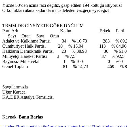
Yüzde 50’den azına razı değiliz, gasp edilen 194 koltuğu istiyoruz!
O koltukları alana kadar da mücadeleden vazgeçmeyeceğiz!
TBMM’DE CİNSİYETE GÖRE DAĞILIM
Parti Adı Kadın Erkek Parti 
Sayı Oran Sayı Oran
Adalet ve Kalkınma Partisi 34 % 10,73 283 % 
Cumhuriyet Halk Partisi 20 % 15,04 113 % 8
Halkların Demokratik Partisi 23 % 38,98 36 %
Milliyetçi Hareket Partisi 3 % 7,5 37 
Bağımsız Milletvekili 1 % 100 0 % 0
Genel Toplam 81 % 14,73 469 % 8
Saygılarımızla
Uğur Karaca
KA.DER Antalya Temsilcisi
Kaynak:
Banu Barlas
#kader
#kader antalya
#uğur karaca
#ugur karaca
#kadın adayları des