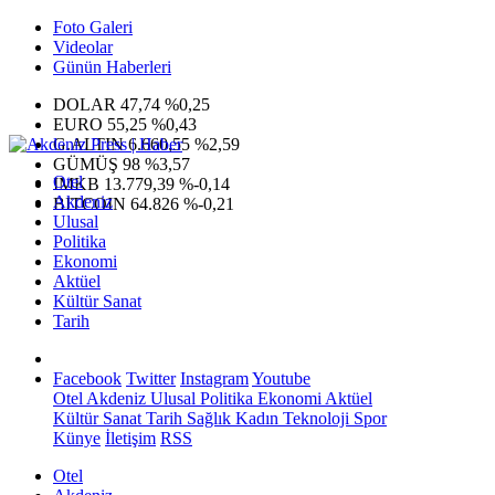
Foto Galeri
Videolar
Günün Haberleri
DOLAR
47,74
%0,25
EURO
55,25
%0,43
G.ALTIN
6.660,55
%2,59
GÜMÜŞ
98
%3,57
Otel
IMKB
13.779,39
%-0,14
Akdeniz
BITCOIN
64.826
%-0,21
Ulusal
Politika
Ekonomi
Aktüel
Kültür Sanat
Tarih
Facebook
Twitter
Instagram
Youtube
Otel
Akdeniz
Ulusal
Politika
Ekonomi
Aktüel
Kültür Sanat
Tarih
Sağlık
Kadın
Teknoloji
Spor
Künye
İletişim
RSS
Otel