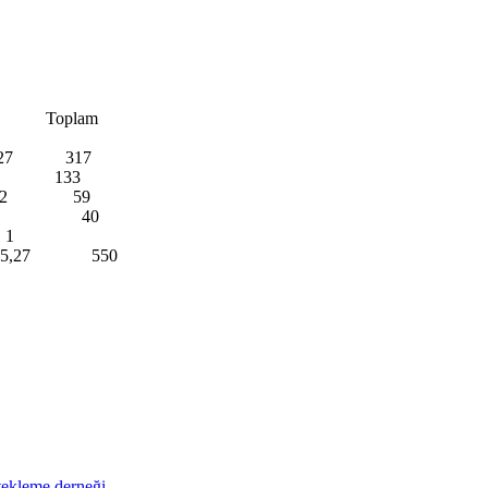
Toplam
89,27 317
4,96 133
 61,02 59
% 92,5 40
 1
5,27 550
tekleme derneği