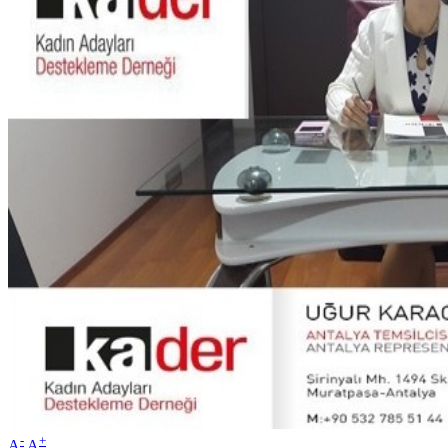
-
+
A
A