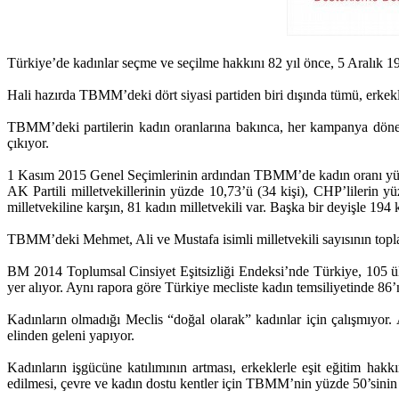
Türkiye’de kadınlar seçme ve seçilme hakkını 82 yıl önce, 5 Aralık 1934
Hali hazırda TBMM’deki dört siyasi partiden biri dışında tümü, erkekl
TBMM’deki partilerin kadın oranlarına bakınca, her kampanya dönemin
çıkıyor.
1 Kasım 2015 Genel Seçimlerinin ardından TBMM’de kadın oranı yü
AK Partili milletvekillerinin yüzde 10,73’ü (34 kişi), CHP’lilerin y
milletvekiline karşın, 81 kadın milletvekili var. Başka bir deyişle 194 k
TBMM’deki Mehmet, Ali ve Mustafa isimli milletvekili sayısının toplam
BM 2014 Toplumsal Cinsiyet Eşitsizliği Endeksi’nde Türkiye, 105 
yer alıyor. Aynı rapora göre Türkiye mecliste kadın temsiliyetinde 86
Kadınların olmadığı Meclis “doğal olarak” kadınlar için çalışmıyor.
elinden geleni yapıyor.
Kadınların işgücüne katılımının artması, erkeklerle eşit eğitim hakk
edilmesi, çevre ve kadın dostu kentler için TBMM’nin yüzde 50’sinin