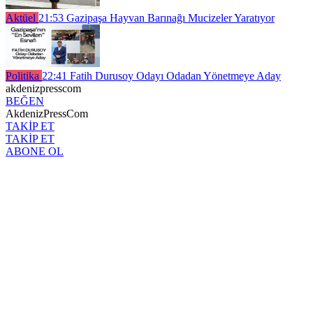
Aktüel
21:53
Gazipaşa Hayvan Barınağı Mucizeler Yaratıyor
Politika
22:41
Fatih Durusoy Odayı Odadan Yönetmeye Aday
akdenizpresscom
BEĞEN
AkdenizPressCom
TAKİP ET
TAKİP ET
ABONE OL