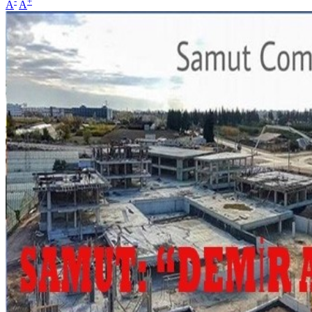
-
+
A
A