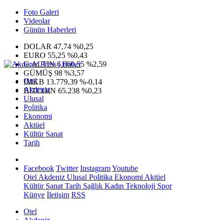
Foto Galeri
Videolar
Günün Haberleri
DOLAR
47,74
%0,25
EURO
55,25
%0,43
G.ALTIN
6.660,55
%2,59
GÜMÜŞ
98
%3,57
Otel
IMKB
13.779,39
%-0,14
Akdeniz
BITCOIN
65.238
%0,23
Ulusal
Politika
Ekonomi
Aktüel
Kültür Sanat
Tarih
Facebook
Twitter
Instagram
Youtube
Otel
Akdeniz
Ulusal
Politika
Ekonomi
Aktüel
Kültür Sanat
Tarih
Sağlık
Kadın
Teknoloji
Spor
Künye
İletişim
RSS
Otel