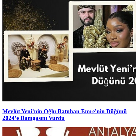
Mevlüt Yeni’nin Oğlu Batuhan Emre’nin Düğünü
2024’e Damgasını Vurdu