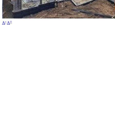
-
+
A
A