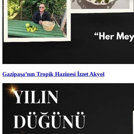
Gazipaşa’nın Tropik Hazinesi İzzet Akyol