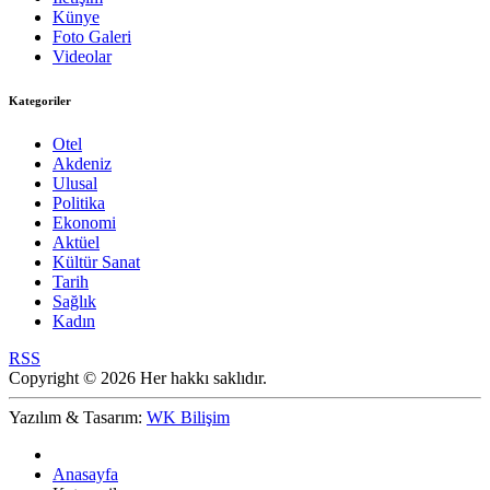
Künye
Foto Galeri
Videolar
Kategoriler
Otel
Akdeniz
Ulusal
Politika
Ekonomi
Aktüel
Kültür Sanat
Tarih
Sağlık
Kadın
RSS
Copyright © 2026 Her hakkı saklıdır.
Yazılım & Tasarım:
WK Bilişim
Anasayfa