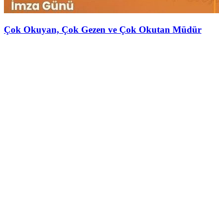
Çok Okuyan, Çok Gezen ve Çok Okutan Müdür