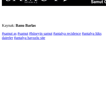
Kaynak:
Banu Barlas
#samut aş
#samut
#hüseyin samut
#antalya recidence
#antalya lüks
daireler
#antalya havuzlu site