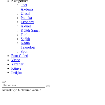
Kategoriler
Otel
Akdeniz
Ulusal
Politika
Ekonomi
Aktüel
Kültür Sanat
Tarih
Sağlık
Kadın
Teknoloji
Spor
Foto Galeri
Video
Yazarlar
Künye
İletişim
Aramak için bir kelime yazınız.