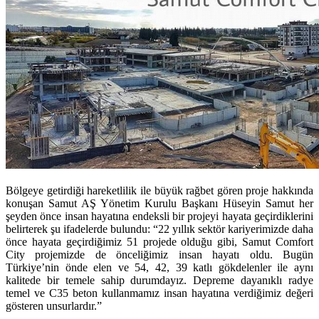
Bölgeye getirdiği hareketlilik ile büyük rağbet gören proje hakkında
konuşan Samut AŞ Yönetim Kurulu Başkanı Hüseyin Samut her
şeyden önce insan hayatına endeksli bir projeyi hayata geçirdiklerini
belirterek şu ifadelerde bulundu: “22 yıllık sektör kariyerimizde daha
önce hayata geçirdiğimiz 51 projede olduğu gibi, Samut Comfort
City projemizde de önceliğimiz insan hayatı oldu. Bugün
Türkiye’nin önde elen ve 54, 42, 39 katlı gökdelenler ile aynı
kalitede bir temele sahip durumdayız. Depreme dayanıklı radye
temel ve C35 beton kullanmamız insan hayatına verdiğimiz değeri
gösteren unsurlardır.”