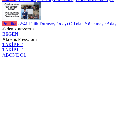
Politika
22:41
Fatih Durusoy Odayı Odadan Yönetmeye Aday
akdenizpresscom
BEĞEN
AkdenizPressCom
TAKİP ET
TAKİP ET
ABONE OL