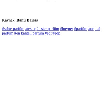
Kaynak:
Banu Barlas
#sahte parfüm
#tester
#tester parfüm
#boyner
#parfüm
#orjinal
parfüm
#en kaliteli parfüm
#edt
#edp