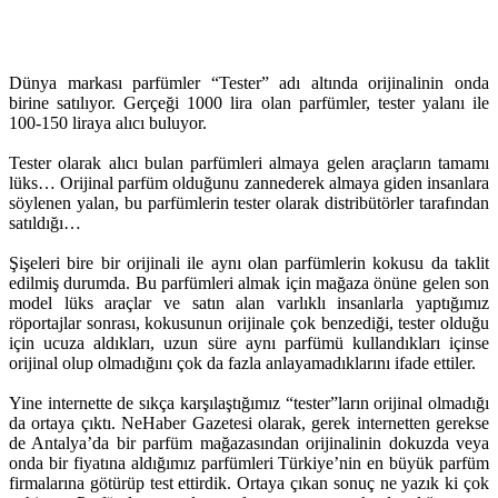
Dünya markası parfümler “Tester” adı altında orijinalinin onda
birine satılıyor. Gerçeği 1000 lira olan parfümler, tester yalanı ile
100-150 liraya alıcı buluyor.
Tester olarak alıcı bulan parfümleri almaya gelen araçların tamamı
lüks… Orijinal parfüm olduğunu zannederek almaya giden insanlara
söylenen yalan, bu parfümlerin tester olarak distribütörler tarafından
satıldığı…
Şişeleri bire bir orijinali ile aynı olan parfümlerin kokusu da taklit
edilmiş durumda. Bu parfümleri almak için mağaza önüne gelen son
model lüks araçlar ve satın alan varlıklı insanlarla yaptığımız
röportajlar sonrası, kokusunun orijinale çok benzediği, tester olduğu
için ucuza aldıkları, uzun süre aynı parfümü kullandıkları içinse
orijinal olup olmadığını çok da fazla anlayamadıklarını ifade ettiler.
Yine internette de sıkça karşılaştığımız “tester”ların orijinal olmadığı
da ortaya çıktı. NeHaber Gazetesi olarak, gerek internetten gerekse
de Antalya’da bir parfüm mağazasından orijinalinin dokuzda veya
onda bir fiyatına aldığımız parfümleri Türkiye’nin en büyük parfüm
firmalarına götürüp test ettirdik. Ortaya çıkan sonuç ne yazık ki çok