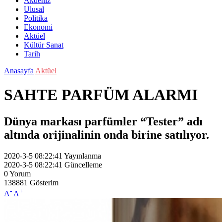
Akdeniz
Ulusal
Politika
Ekonomi
Aktüel
Kültür Sanat
Tarih
Anasayfa
Aktüel
SAHTE PARFÜM ALARMI
Dünya markası parfümler “Tester” adı
altında orijinalinin onda birine satılıyor.
2020-3-5 08:22:41
Yayınlanma
2020-3-5 08:22:41
Güncelleme
0
Yorum
138881
Gösterim
-
+
A
A