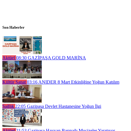
Son Haberler
Aktüel
08:30
GAZİPAŞA GOLD MARİNA
Kültür Sanat
03:16
ANIDER 8 Mart Etkinliğine Yoğun Katılım
Sağlık
22:05
Gazipaşa Devlet Hastanesine Yoğun İlgi
Aktüel
21:53
Gazipaşa Hayvan Barınağı Mucizeler Yaratıyor