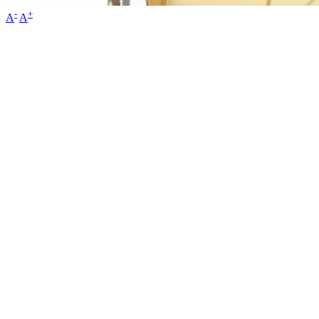
-
+
A
A