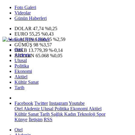
Foto Galeri
Videolar
Günün Haberleri
DOLAR
47,74
%0,25
EURO
55,25
%0,43
G.ALTIN
6.660,55
%2,59
GÜMÜŞ
98
%3,57
Otel
IMKB
13.779,39
%-0,14
Akdeniz
BITCOIN
65.068
%0,05
Ulusal
Politika
Ekonomi
Aktüel
Kültür Sanat
Tarih
Facebook
Twitter
Instagram
Youtube
Otel
Akdeniz
Ulusal
Politika
Ekonomi
Aktüel
Kültür Sanat
Tarih
Sağlık
Kadın
Teknoloji
Spor
Künye
İletişim
RSS
Otel