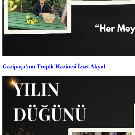
Gazipaşa’nın Tropik Hazinesi İzzet Akyol