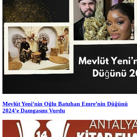
Mevlüt Yeni’nin Oğlu Batuhan Emre’nin Düğünü
2024’e Damgasını Vurdu