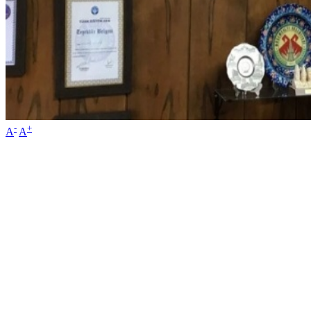
-
+
A
A