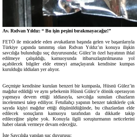
Av. Rıdvan Yıldız: “ Bu işin peşini bırakmayacağız!”
FETÖ ile mücadele eden avukatların başında gelen ve başarılarıyla
Türkiye çapında tanınmış olan Rıdvan Yıldız’ın konuya ilişkin
savcılığa bulunduğu suç duyurusunda; Gülez’in özel hayatının ihlal
edilmeye çalışıldığı, kamuoyunda itibarsızlaştırılmasına yol
açabilecek bilgiler elde etmeyi amaçlayarak kendisine kumpas
kurulduğu iddiaları yer alıyor.
Geçmişte kendisine kurulan benzeri bir kumpasla, Hüsnü Gülez’in
mağdur edildiği ve aynı şebekenin Hüsnü Gülez’e dönük operasyon
yapmaya devem ettiği iddiasıyla, savcılığa sunulan cihazların
incelenmesi talep ediliyor. Fetullahçı yapının benzer taktiklerle çok
sayıda kişiyi mağdur ettiği düşünüldüğünde, bu cihazlardan elde
edilecek sonuçların kamuoyu tarafından da dikkatle takip
edileceğine şüphe yok. Konuyla ilgili soruşturmanın neticelerini
haber olarak vermeye devam edeceğiz.
İşte Savcılığa yapılan suç duyurusu: