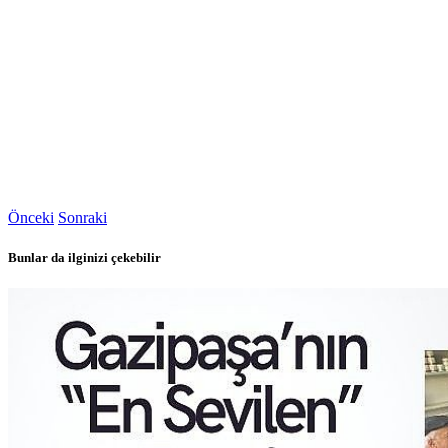
Önceki
Sonraki
Bunlar da ilginizi çekebilir