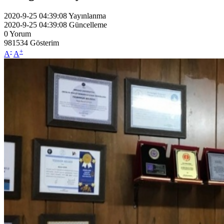
2020-9-25 04:39:08
Yayınlanma
2020-9-25 04:39:08
Güncelleme
0
Yorum
981534
Gösterim
-
+
A
A