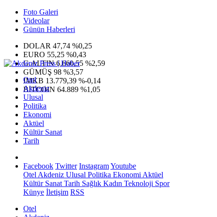
Foto Galeri
Videolar
Günün Haberleri
DOLAR
47,74
%0,25
EURO
55,25
%0,43
G.ALTIN
6.660,55
%2,59
GÜMÜŞ
98
%3,57
Otel
IMKB
13.779,39
%-0,14
Akdeniz
BITCOIN
64.889
%1,05
Ulusal
Politika
Ekonomi
Aktüel
Kültür Sanat
Tarih
Facebook
Twitter
Instagram
Youtube
Otel
Akdeniz
Ulusal
Politika
Ekonomi
Aktüel
Kültür Sanat
Tarih
Sağlık
Kadın
Teknoloji
Spor
Künye
İletişim
RSS
Otel