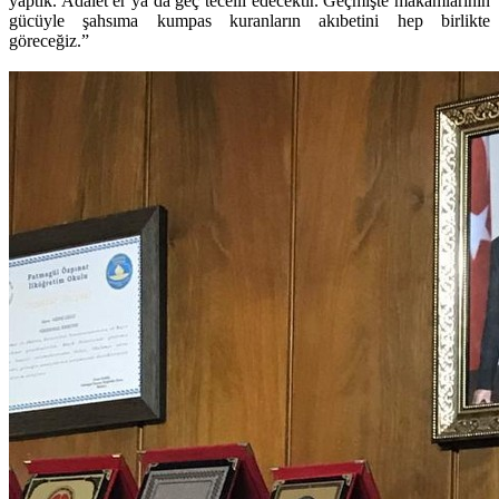
yaptık. Adalet er ya da geç tecelli edecektir. Geçmişte makamlarının
gücüyle şahsıma kumpas kuranların akıbetini hep birlikte
göreceğiz.”