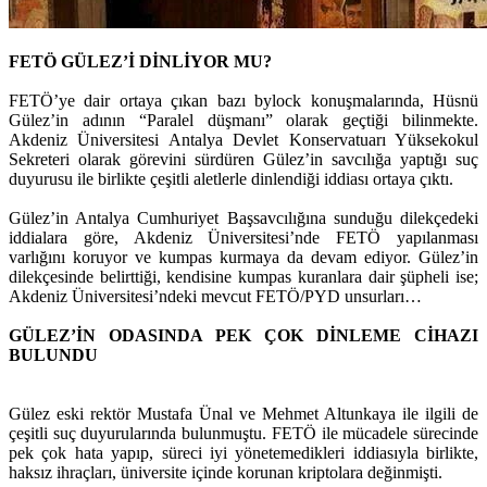
FETÖ GÜLEZ’İ DİNLİYOR MU?
FETÖ’ye dair ortaya çıkan bazı bylock konuşmalarında, Hüsnü
Gülez’in adının “Paralel düşmanı” olarak geçtiği bilinmekte.
Akdeniz Üniversitesi Antalya Devlet Konservatuarı Yüksekokul
Sekreteri olarak görevini sürdüren Gülez’in savcılığa yaptığı suç
duyurusu ile birlikte çeşitli aletlerle dinlendiği iddiası ortaya çıktı.
Gülez’in Antalya Cumhuriyet Başsavcılığına sunduğu dilekçedeki
iddialara göre, Akdeniz Üniversitesi’nde FETÖ yapılanması
varlığını koruyor ve kumpas kurmaya da devam ediyor. Gülez’in
dilekçesinde belirttiği, kendisine kumpas kuranlara dair şüpheli ise;
Akdeniz Üniversitesi’ndeki mevcut FETÖ/PYD unsurları…
GÜLEZ’İN ODASINDA PEK ÇOK DİNLEME CİHAZI
BULUNDU
Gülez eski rektör Mustafa Ünal ve Mehmet Altunkaya ile ilgili de
çeşitli suç duyurularında bulunmuştu. FETÖ ile mücadele sürecinde
pek çok hata yapıp, süreci iyi yönetemedikleri iddiasıyla birlikte,
haksız ihraçları, üniversite içinde korunan kriptolara değinmişti.