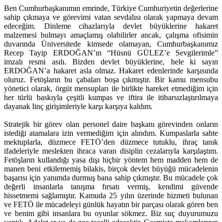
Ben Cumhurbaşkanımın emrinde, Türkiye Cumhuriyetin değerlerine
sahip çıkmaya ve görevimi vatan sevdalısı olarak yapmaya devam
edeceğim. Dinleme cihazlarıyla devlet büyüklerine hakaret
malzemesi bulmayı amaçlamış olabilirler ancak, çalışma ofisimin
duvarında Üniversitede kimsede olamayan, Cumhurbaşkanımız
Recep Tayip ERDOĞAN’ın “Hüsnü GÜLEZ’e Sevgilerimle”
imzalı resmi asılı. Bizden devlet büyüklerine, hele ki sayın
ERDOĞAN’a hakaret asla olmaz. Hakaret edenlerinde karşısında
oluruz. Fetöşların bu çabaları boşa çıkmıştır. Bir kamu mensubu
yönetici olarak, örgüt mensupları ile birlikte hareket etmediğim için
her türlü baskıyla çeşitli kumpas ve iftira ile itibarsızlaştırılmaya
dayanak linç girişimleriyle karşı karşıya kaldım.
Stratejik bir görev olan personel daire başkanı görevinden onların
istediği atamalara izin vermediğim için alındım. Kumpaslarla sahte
mektuplarla, düzmece FETÖ’den düzmece tutuklu, ihraç tanık
ifadeleriyle meslekten ihraca varan disiplin cezalarıyla karşılaştım.
Fetöşların kullandığı yasa dışı hiçbir yöntem hem madden hem de
manen beni etkilememiş bilakis, birçok devlet büyüğü mücadelenin
başarısı için yanımda durmuş bana sahip çıkmıştır. Bu mücadele çok
değerli insanlarla tanışma fırsatı vermiş, kendimi güvende
hissetmemi sağlamıştır. Kamuda 25 yılın üzerinde hizmeti bulunan
ve FETÖ ile mücadeleyi günlük hayatın bir parçası olarak gören ben
ve benim gibi insanlara bu oyunlar sökmez. Biz suç duyurumuzu