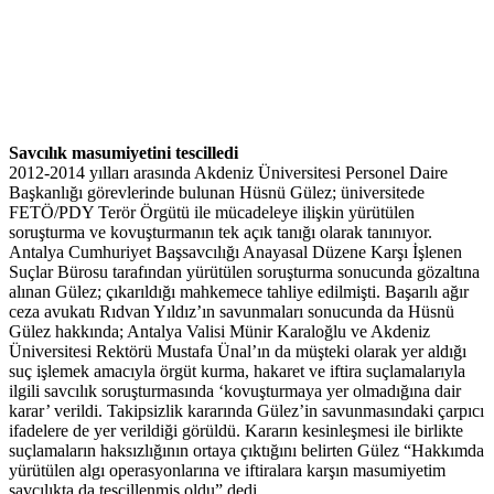
Savcılık masumiyetini tescilledi
2012-2014 yılları arasında Akdeniz Üniversitesi Personel Daire
Başkanlığı görevlerinde bulunan Hüsnü Gülez; üniversitede
FETÖ/PDY Terör Örgütü ile mücadeleye ilişkin yürütülen
soruşturma ve kovuşturmanın tek açık tanığı olarak tanınıyor.
Antalya Cumhuriyet Başsavcılığı Anayasal Düzene Karşı İşlenen
Suçlar Bürosu tarafından yürütülen soruşturma sonucunda gözaltına
alınan Gülez; çıkarıldığı mahkemece tahliye edilmişti. Başarılı ağır
ceza avukatı Rıdvan Yıldız’ın savunmaları sonucunda da Hüsnü
Gülez hakkında; Antalya Valisi Münir Karaloğlu ve Akdeniz
Üniversitesi Rektörü Mustafa Ünal’ın da müşteki olarak yer aldığı
suç işlemek amacıyla örgüt kurma, hakaret ve iftira suçlamalarıyla
ilgili savcılık soruşturmasında ‘kovuşturmaya yer olmadığına dair
karar’ verildi. Takipsizlik kararında Gülez’in savunmasındaki çarpıcı
ifadelere de yer verildiği görüldü. Kararın kesinleşmesi ile birlikte
suçlamaların haksızlığının ortaya çıktığını belirten Gülez “Hakkımda
yürütülen algı operasyonlarına ve iftiralara karşın masumiyetim
savcılıkta da tescillenmiş oldu” dedi.