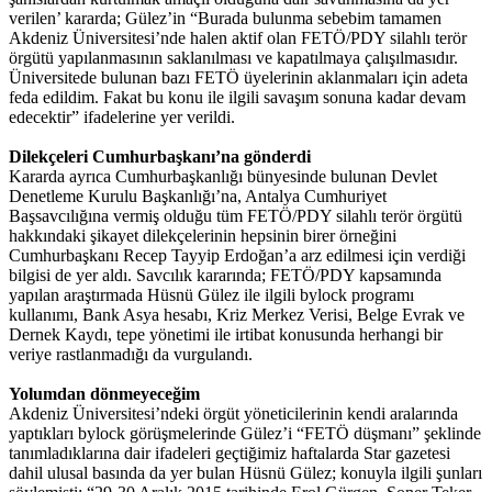
verilen’ kararda; Gülez’in “Burada bulunma sebebim tamamen
Akdeniz Üniversitesi’nde halen aktif olan FETÖ/PDY silahlı terör
örgütü yapılanmasının saklanılması ve kapatılmaya çalışılmasıdır.
Üniversitede bulunan bazı FETÖ üyelerinin aklanmaları için adeta
feda edildim. Fakat bu konu ile ilgili savaşım sonuna kadar devam
edecektir” ifadelerine yer verildi.
Dilekçeleri Cumhurbaşkanı’na gönderdi
Kararda ayrıca Cumhurbaşkanlığı bünyesinde bulunan Devlet
Denetleme Kurulu Başkanlığı’na, Antalya Cumhuriyet
Başsavcılığına vermiş olduğu tüm FETÖ/PDY silahlı terör örgütü
hakkındaki şikayet dilekçelerinin hepsinin birer örneğini
Cumhurbaşkanı Recep Tayyip Erdoğan’a arz edilmesi için verdiği
bilgisi de yer aldı. Savcılık kararında; FETÖ/PDY kapsamında
yapılan araştırmada Hüsnü Gülez ile ilgili bylock programı
kullanımı, Bank Asya hesabı, Kriz Merkez Verisi, Belge Evrak ve
Dernek Kaydı, tepe yönetimi ile irtibat konusunda herhangi bir
veriye rastlanmadığı da vurgulandı.
Yolumdan dönmeyeceğim
Akdeniz Üniversitesi’ndeki örgüt yöneticilerinin kendi aralarında
yaptıkları bylock görüşmelerinde Gülez’i “FETÖ düşmanı” şeklinde
tanımladıklarına dair ifadeleri geçtiğimiz haftalarda Star gazetesi
dahil ulusal basında da yer bulan Hüsnü Gülez; konuyla ilgili şunları