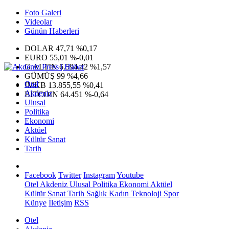
Foto Galeri
Videolar
Günün Haberleri
DOLAR
47,71
%0,17
EURO
55,01
%-0,01
G.ALTIN
6.594,42
%1,57
GÜMÜŞ
99
%4,66
Otel
IMKB
13.855,55
%0,41
Akdeniz
BITCOIN
64.451
%-0,64
Ulusal
Politika
Ekonomi
Aktüel
Kültür Sanat
Tarih
Facebook
Twitter
Instagram
Youtube
Otel
Akdeniz
Ulusal
Politika
Ekonomi
Aktüel
Kültür Sanat
Tarih
Sağlık
Kadın
Teknoloji
Spor
Künye
İletişim
RSS
Otel