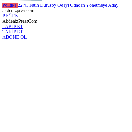
Politika
22:41
Fatih Durusoy Odayı Odadan Yönetmeye Aday
akdenizpresscom
BEĞEN
AkdenizPressCom
TAKİP ET
TAKİP ET
ABONE OL