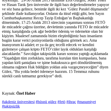
söylemişti: “29-30 Aralık 2015 tarihinde Erol Gürgen, Soner Teker
ve Hasan Tarık Şen üniversite ile ilgili bazı değerlendirmeler yapıyor
ve söz bana gelince, benimle ilgili iki kez ‘Gülez Paralel düşmanıdır’
şeklinde ifade kullanıyorlar. Onların da itiraf ettiği gibi, ben Sayın
Cumhurbaşkanımız Recep Tayip Erdoğan’ın Başbakanlığı
döneminde, 17-25 Aralık 2013 sürecinin yaşanması sonrası FETÖ
ile mücadele çağrısı üzerine, devletimin yanında FETÖ ile mücadele
etmiş; karşılığında çok ağır bedeller ödemiş ve ödemekte olan bir
kişiyim. Maalesef zamanında bizim eleştirdiğimiz bazı insanların
bugün karar verici pozisyonlarda olduğunu görmek acı. Ama
inanıyorum ki adalet; er ya da geç tecelli edecek ve kendini
gizlemeye çalışan kripto FETÖ’cüler layık oldukları karşılığı
alacaklardır.” Savcılığın takipsizlik kararı sonrası yaptığı açıklamada
“Yaşadığım tüm zorluklara, tarafıma kurulan tüm kumpaslara, bana
yapılan kirli şantajlara ve işime hukuksuzca geri döndürülmemiş
olmama rağmen Hak bildiğim yoldan asla vazgeçmeyeceğim” diyen
Gülez, “Bu yolda bedel ödemeye hazırım. 15 Temmuz ruhunu
sürekli canlı tutmamız gerekiyor” dedi.
Kaynak:
Özel Haber
#akdeniz üniversitesi
#hüsnü gülez
#fetö
#ihraç
#masumiyet
#takipsizlik