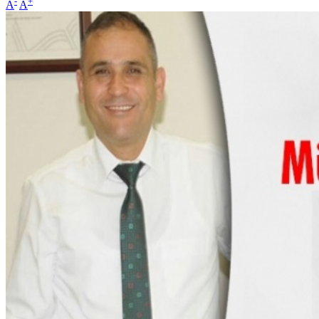
-
+
A
A