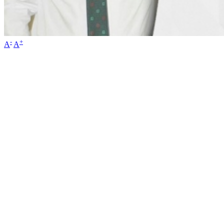
-
+
A
A