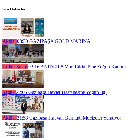
Son Haberler
Aktüel
08:30
GAZİPAŞA GOLD MARİNA
Kültür Sanat
03:16
ANIDER 8 Mart Etkinliğine Yoğun Katılım
Sağlık
22:05
Gazipaşa Devlet Hastanesine Yoğun İlgi
Aktüel
21:53
Gazipaşa Hayvan Barınağı Mucizeler Yaratıyor