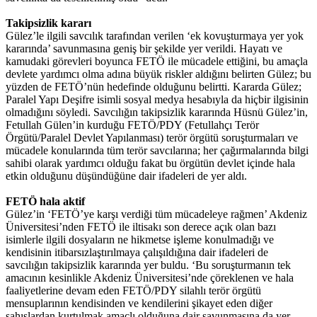
Takipsizlik kararı
Gülez’le ilgili savcılık tarafından verilen ‘ek kovuşturmaya yer yok
kararında’ savunmasına geniş bir şekilde yer verildi. Hayatı ve
kamudaki görevleri boyunca FETÖ ile mücadele ettiğini, bu amaçla
devlete yardımcı olma adına büyük riskler aldığını belirten Gülez; bu
yüzden de FETÖ’nün hedefinde olduğunu belirtti. Kararda Gülez;
Paralel Yapı Deşifre isimli sosyal medya hesabıyla da hiçbir ilgisinin
olmadığını söyledi. Savcılığın takipsizlik kararında Hüsnü Gülez’in,
Fetullah Gülen’in kurduğu FETÖ/PDY (Fetullahçı Terör
Örgütü/Paralel Devlet Yapılanması) terör örgütü soruşturmaları ve
mücadele konularında tüm terör savcılarına; her çağırmalarında bilgi
sahibi olarak yardımcı olduğu fakat bu örgütün devlet içinde hala
etkin olduğunu düşündüğüne dair ifadeleri de yer aldı.
FETÖ hala aktif
Gülez’in ‘FETÖ’ye karşı verdiği tüm mücadeleye rağmen’ Akdeniz
Üniversitesi’nden FETÖ ile iltisakı son derece açık olan bazı
isimlerle ilgili dosyaların ne hikmetse işleme konulmadığı ve
kendisinin itibarsızlaştırılmaya çalışıldığına dair ifadeleri de
savcılığın takipsizlik kararında yer buldu. ‘Bu soruşturmanın tek
amacının kesinlikle Akdeniz Üniversitesi’nde çöreklenen ve hala
faaliyetlerine devam eden FETÖ/PDY silahlı terör örgütü
mensuplarının kendisinden ve kendilerini şikayet eden diğer
şahıslardan kurtulmak amaçlı olduğuna dair savunmasına da yer