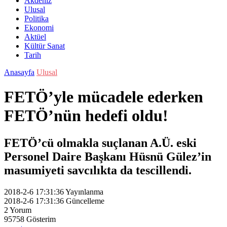
Akdeniz
Ulusal
Politika
Ekonomi
Aktüel
Kültür Sanat
Tarih
Anasayfa
Ulusal
FETÖ’yle mücadele ederken
FETÖ’nün hedefi oldu!
FETÖ’cü olmakla suçlanan A.Ü. eski
Personel Daire Başkanı Hüsnü Gülez’in
masumiyeti savcılıkta da tescillendi.
2018-2-6 17:31:36
Yayınlanma
2018-2-6 17:31:36
Güncelleme
2
Yorum
95758
Gösterim