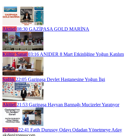
Aktüel
08:30
GAZİPAŞA GOLD MARİNA
Kültür Sanat
03:16
ANIDER 8 Mart Etkinliğine Yoğun Katılım
Sağlık
22:05
Gazipaşa Devlet Hastanesine Yoğun İlgi
Aktüel
21:53
Gazipaşa Hayvan Barınağı Mucizeler Yaratıyor
Politika
22:41
Fatih Durusoy Odayı Odadan Yönetmeye Aday
akdenizpresscom