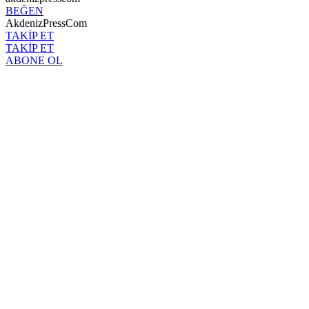
BEĞEN
AkdenizPressCom
TAKİP ET
TAKİP ET
ABONE OL