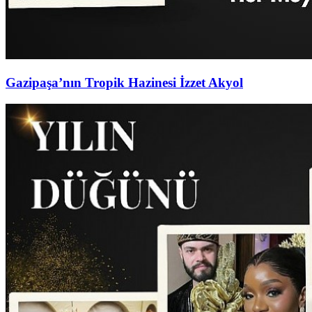
Gazipaşa’nın Tropik Hazinesi İzzet Akyol