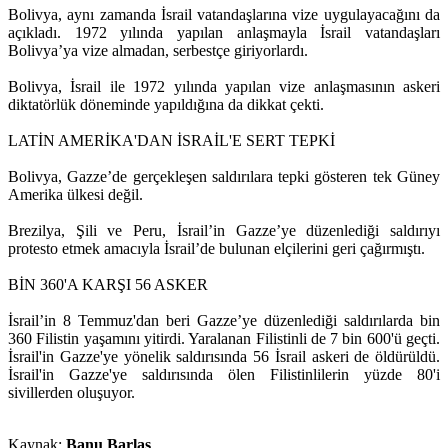
Bolivya, aynı zamanda İsrail vatandaşlarına vize uygulayacağını da
açıkladı. 1972 yılında yapılan anlaşmayla İsrail vatandaşları
Bolivya’ya vize almadan, serbestçe giriyorlardı.
Bolivya, İsrail ile 1972 yılında yapılan vize anlaşmasının askeri
diktatörlük döneminde yapıldığına da dikkat çekti.
LATİN AMERİKA'DAN İSRAİL'E SERT TEPKİ
Bolivya, Gazze’de gerçekleşen saldırılara tepki gösteren tek Güney
Amerika ülkesi değil.
Brezilya, Şili ve Peru, İsrail’in Gazze’ye düzenlediği saldırıyı
protesto etmek amacıyla İsrail’de bulunan elçilerini geri çağırmıştı.
BİN 360'A KARŞI 56 ASKER
İsrail’in 8 Temmuz'dan beri Gazze’ye düzenlediği saldırılarda bin
360 Filistin yaşamını yitirdi. Yaralanan Filistinli de 7 bin 600'ü geçti.
İsrail'in Gazze'ye yönelik saldırısında 56 İsrail askeri de öldürüldü.
İsrail'in Gazze'ye saldırısında ölen Filistinlilerin yüzde 80'i
sivillerden oluşuyor.
Kaynak:
Banu Barlas