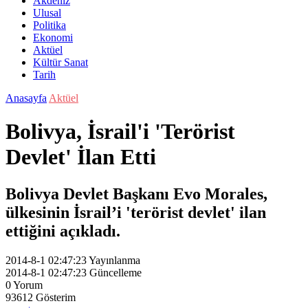
Akdeniz
Ulusal
Politika
Ekonomi
Aktüel
Kültür Sanat
Tarih
Anasayfa
Aktüel
Bolivya, İsrail'i 'Terörist
Devlet' İlan Etti
Bolivya Devlet Başkanı Evo Morales,
ülkesinin İsrail’i 'terörist devlet' ilan
ettiğini açıkladı.
2014-8-1 02:47:23
Yayınlanma
2014-8-1 02:47:23
Güncelleme
0
Yorum
93612
Gösterim