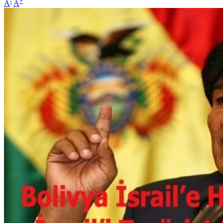
-
+
A
A