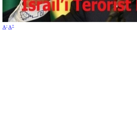
-
+
A
A