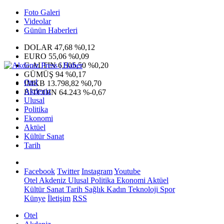
Foto Galeri
Videolar
Günün Haberleri
DOLAR
47,68
%0,12
EURO
55,06
%0,09
G.ALTIN
6.505,50
%0,20
GÜMÜŞ
94
%0,17
Otel
IMKB
13.798,82
%0,70
Akdeniz
BITCOIN
64.243
%-0,67
Ulusal
Politika
Ekonomi
Aktüel
Kültür Sanat
Tarih
Facebook
Twitter
Instagram
Youtube
Otel
Akdeniz
Ulusal
Politika
Ekonomi
Aktüel
Kültür Sanat
Tarih
Sağlık
Kadın
Teknoloji
Spor
Künye
İletişim
RSS
Otel