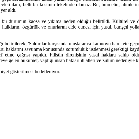
evleti ilanı, belli bir kesimin tekelinde olamaz. Bu, ümmetin, alimlerin v
yer aldı.
bu durumun kaosa ve yıkıma neden olduğu belirtildi. Kültürel ve di
, halkların, özgürlük ve onurlarını elde etmesi için yasal, barışçıl yoll
ktığı belirtilerek, 'Saldırılar karşısında uluslararası kamuoyu harekete 
meşru haklarını savunma konusunda sorumluluk üstlenmesi gerektiği kayd
 etme çağrısı yapıldı. Filistin direnişinin yasal haklara sahip oldu
eve gelen hükümet, yaptığı insan hakları ihlalleri ve zulüm nedeniyle k
iyet gösterilmesi hedefleniyor.