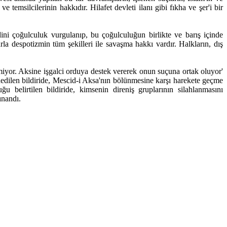
e temsilcilerinin hakkıdır. Hilafet devleti ilanı gibi fıkha ve şer'i bir
ni çoğulculuk vurgulanıp, bu çoğulculuğun birlikte ve barış içinde
arla despotizmin tüm şekilleri ile savaşma hakkı vardır. Halkların, dış
geçmiyor. Aksine işgalci orduya destek vererek onun suçuna ortak oluyor'
edilen bildiride, Mescid-i Aksa'nın bölünmesine karşı harekete geçme
ğu belirtilen bildiride, kimsenin direniş gruplarının silahlanmasını
ınandı.