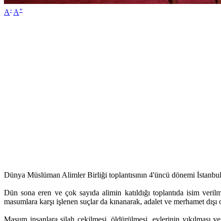
-
+
A
A
Dünya Müslüman Alimler Birliği toplantısının 4'üncü dönemi İstanbul'da
Dün sona eren ve çok sayıda alimin katıldığı toplantıda isim verilm
masumlara karşı işlenen suçlar da kınanarak, adalet ve merhamet dışı o
Masum insanlara silah çekilmesi, öldürülmesi, evlerinin yıkılması ve 