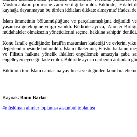
Müslümanların portresine zarar verdiği belirtildi. Bildiride, 'Hilafet d
kaynağa dayanmayan bu türden iddiaları dikkate almayınız' ifadesi de 
İslam ümmetinin bölünmüşlüğüne ve parçalanmışlığına değinildi ve 
yaşaması gerektiğine vurgu yapıldı. Bildiride ayrıca; 'Alimler Birliği
müdahaleler olmaksızın yöneticilerini seçme, hakkına sahiptir' denildi.
Konu İsrail'e geldiğinde; İsrail'in masumları katlettiği ve evlerini yı
değerlendirmesinde bulunuldu. İslam ülkelerinin, Filistin halkının 
ve Filistin halkına yönelik ihlalleri engellemek amacıyla çaba sarf
engelleyemeyeceği ifade edildi. Bildiride ayrıca darbenin ardından gör
Bildirinin tüm İslam camiasına yayılması ve değinilen konulara ehemm
Kaynak:
Banu Barlas
#müslüman alimler toplantısı
#istanbul toplantısı