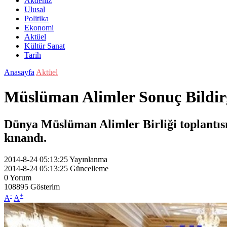
Akdeniz
Ulusal
Politika
Ekonomi
Aktüel
Kültür Sanat
Tarih
Anasayfa
Aktüel
Müslüman Alimler Sonuç Bildir
Dünya Müslüman Alimler Birliği toplantısın
kınandı.
2014-8-24 05:13:25
Yayınlanma
2014-8-24 05:13:25
Güncelleme
0
Yorum
108895
Gösterim
-
+
A
A