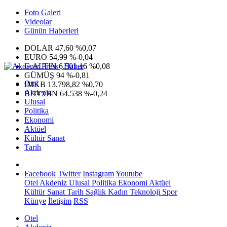
Foto Galeri
Videolar
Günün Haberleri
DOLAR
47,60
%0,07
EURO
54,99
%-0,04
G.ALTIN
6.501,16
%0,08
GÜMÜŞ
94
%-0,81
Otel
IMKB
13.798,82
%0,70
Akdeniz
BITCOIN
64.538
%-0,24
Ulusal
Politika
Ekonomi
Aktüel
Kültür Sanat
Tarih
Facebook
Twitter
Instagram
Youtube
Otel
Akdeniz
Ulusal
Politika
Ekonomi
Aktüel
Kültür Sanat
Tarih
Sağlık
Kadın
Teknoloji
Spor
Künye
İletişim
RSS
Otel