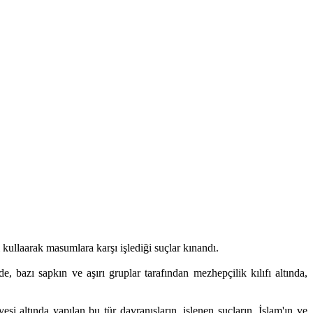
 kullaarak masumlara karşı işlediği suçlar kınandı.
 bazı sapkın ve aşırı gruplar tarafından mezhepçilik kılıfı altında,
si altında yapılan bu tür davranışların, işlenen suçların, İslam'ın ve