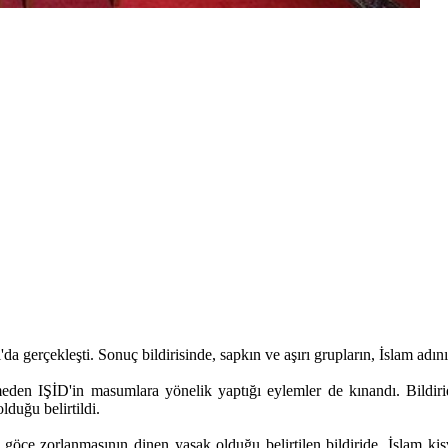
 gerçekleşti. Sonuç bildirisinde, sapkın ve aşırı grupların, İslam adını
eden IŞİD'in masumlara yönelik yaptığı eylemler de kınandı. Bildiride,
lduğu belirtildi.
göçe zorlanmasının dinen yasak olduğu belirtilen bildiride, İslam kisve