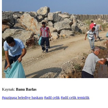
Kaynak:
Banu Barlas
#gazipaşa belediye başkanı
#adil çelik
#adil çelik temizlik