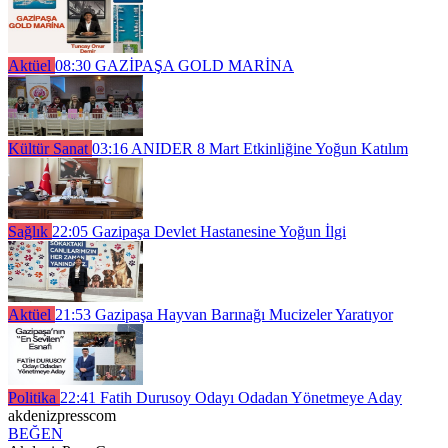
Aktüel
08:30
GAZİPAŞA GOLD MARİNA
Kültür Sanat
03:16
ANIDER 8 Mart Etkinliğine Yoğun Katılım
Sağlık
22:05
Gazipaşa Devlet Hastanesine Yoğun İlgi
Aktüel
21:53
Gazipaşa Hayvan Barınağı Mucizeler Yaratıyor
Politika
22:41
Fatih Durusoy Odayı Odadan Yönetmeye Aday
akdenizpresscom
BEĞEN