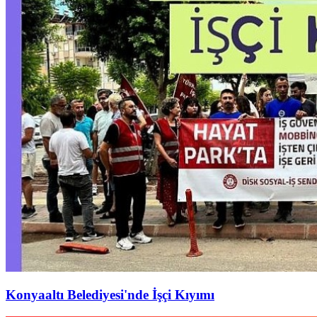
Konyaaltı Belediyesi'nde İşçi Kıyımı