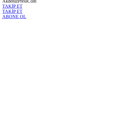
AkdenizPressCom
TAKİP ET
TAKİP ET
ABONE OL