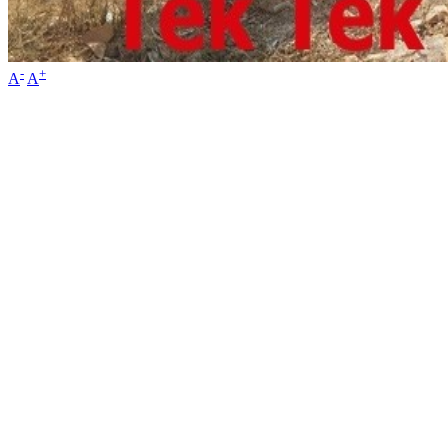
-
+
A
A