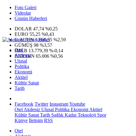
Foto Galeri
Videolar
Günün Haberleri
DOLAR
47,74
%0,25
EURO
55,25
%0,43
G.ALTIN
6.660,55
%2,59
GÜMÜŞ
98
%3,57
Otel
IMKB
13.779,39
%-0,14
Akdeniz
BITCOIN
65.006
%0,56
Ulusal
Politika
Ekonomi
Aktüel
Kültür Sanat
Tarih
Facebook
Twitter
Instagram
Youtube
Otel
Akdeniz
Ulusal
Politika
Ekonomi
Aktüel
Kültür Sanat
Tarih
Sağlık
Kadın
Teknoloji
Spor
Künye
İletişim
RSS
Otel