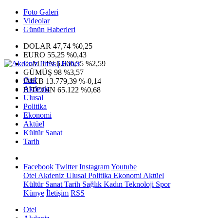
Foto Galeri
Videolar
Günün Haberleri
DOLAR
47,74
%0,25
EURO
55,25
%0,43
G.ALTIN
6.660,55
%2,59
GÜMÜŞ
98
%3,57
Otel
IMKB
13.779,39
%-0,14
Akdeniz
BITCOIN
65.122
%0,68
Ulusal
Politika
Ekonomi
Aktüel
Kültür Sanat
Tarih
Facebook
Twitter
Instagram
Youtube
Otel
Akdeniz
Ulusal
Politika
Ekonomi
Aktüel
Kültür Sanat
Tarih
Sağlık
Kadın
Teknoloji
Spor
Künye
İletişim
RSS
Otel