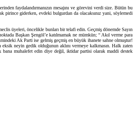
lerinden faydalandırmanızın mesajını ve görevini verdi size. Bütün bu
k pirince giderken, evdeki bulgurdan da olacaksınız yani, söylemedi
 meclis üyeleri, öncelikle bunları bir telafi edin. Geçmiş dönemde Sayın
ir. Bu noktada Başkan Şengöl’e katılmamak ne mümkün; “ Akıl verme para
mindeki Ak Parti ise gelmiş geçmiş en büyük ihanete sahne olmuştur!
eksik neyin gedik olduğunun aklını vermeye kalkmasın. Halk zaten
k bana muhalefet edin diye değil, iktidar partisi olarak maddi destek