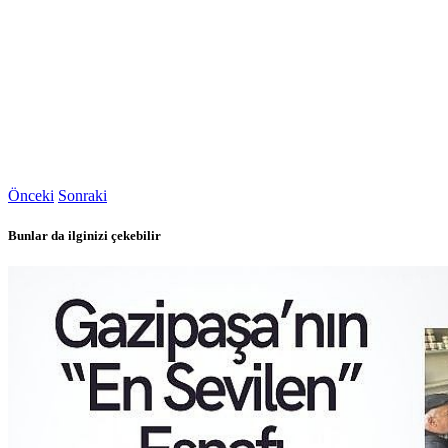
Önceki
Sonraki
Bunlar da ilginizi çekebilir