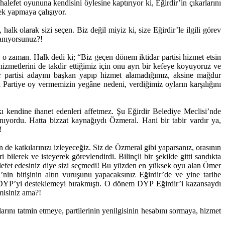
lefet oyununa kendisini öylesine kaptırıyor ki, Eğirdir’in çıkarlarını
ek yapmaya çalışıyor.
lk olarak sizi seçen. Biz değil miyiz ki, size Eğirdir’le ilgili görev
sanıyorsunuz?!
 zaman. Halk dedi ki; “Biz geçen dönem iktidar partisi hizmet etsin
 hizmetlerini de takdir ettiğimiz için onu ayrı bir kefeye koyuyoruz ve
dar partisi adayını başkan yapıp hizmet alamadığımız, aksine mağdur
 Partiye oy vermemizin yegâne nedeni, verdiğimiz oyların karşılığını
ı kendine ihanet edenleri affetmez. Şu Eğirdir Belediye Meclisi’nde
yordu. Hatta bizzat kaynağıydı Özmeral. Hani bir tabir vardır ya,
!
 de katkılarınızı izleyeceğiz. Siz de Özmeral gibi yaparsanız, orasının
bilerek ve isteyerek görevlendirdi. Bilinçli bir şekilde gitti sandıkta
uhalefet edesiniz diye sizi seçmedi! Bu yüzden en yüksek oyu alan Ömer
n bitişinin altın vuruşunu yapacaksınız Eğirdir’de ve yine tarihe
n DYP’yi desteklemeyi bırakmıştı. O dönem DYP Eğirdir’i kazansaydı
misiniz ama?!
arını tatmin etmeye, partilerinin yenilgisinin hesabını sormaya, hizmet