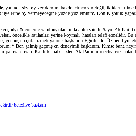
, yanında size oy verirken muhalefet etmenizin değil, iktidarın nimet
is üyelerine oy vermeyeceğine yüzde yüz eminim. Don Kişotluk yapara
e geçmiş dönemlerde yapılmış olanlar da atılıp satıldı. Sayın Ak Partili
üyeleri, öncelikle satılanları yerine koymalı, hataları telafi etmelid
iş geçmiş en çok hizmeti yapmış başkandır Eğirdir’de. Özmeral yöneti
rum; “ Ben gelmiş geçmiş en deneyimli başkanım. Kimse bana neyin 
amı paraya dayalı. Kaldı ki halk sizleri Ak Partinin meclis üyesi olara
eğirdir belediye başkanı