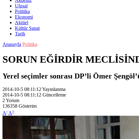
Akdeniz
Ulusal
Politika
Ekonomi
Aktüel
Kültür Sanat
Tarih
Anasayfa
Politika
SORUN EĞİRDİR MECLİSİN
Yerel seçimler sonrası DP’li Ömer Şengöl’ü
2014-10-5 08:11:12
Yayınlanma
2014-10-5 08:11:12
Güncelleme
2
Yorum
136358
Gösterim
-
+
A
A