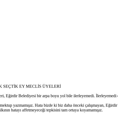
K SEÇTİK EY MECLİS ÜYELERİ
ri, Eğirdir Belediyesi bir arpa boyu yol bile ilerleyemedi. İlerleyeme
 mektup yazmamışız. Hata bizde ki biz daha önceki çalışmayan, Eğirdir’
halkının hatayı affetmeyeceği tepkisini tam ortaya koyamamışız.