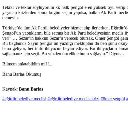
Tekrar ve tekrar söylüyorum ki; halk Şengöl’e en yüksek oyu verip de
yaşanan krizlerden sonra bugün seçim yapılsa, halkın Ak Parti mecl
demeyin.
Türkiye’de tüm Ak Partili belediyeler hizmet alıp ilerlerken, Eğirdir’d
Şengöl’ün yaptıklarını bile satmış bir Ak Parti belediyesinin meclis 
ver!” … Sezar’ın hakkını Sezar’a verecek olursak, Ömer Şengöl gelm
Bu bağlamda Sayın Şengöl’ün yazdığı mektuptan da ben şunu okuyo
bana geliyor, her türlü ihtiyacını beyan ediyor. Bu ihtiyaçların tam
sağlamanız için seçti. Bu yüzden öncelikle bunu sağlayın.” Diyor…
Bilmem anlatabildim mi?!...
Banu Barlas Okumuş
Kaynak:
Banu Barlas
#eğirdir belediye meclisi
#eğirdir belediye meclis krizi
#ömer şengöl
#