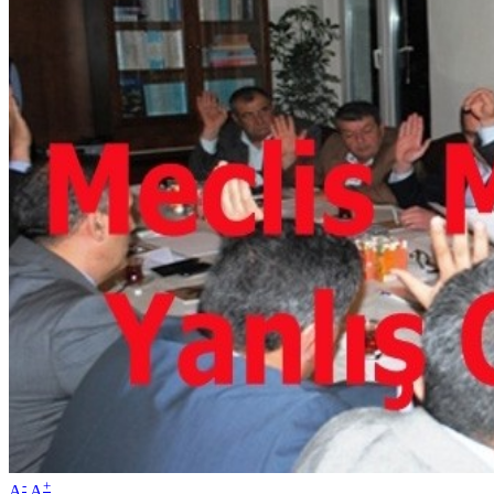
-
+
A
A