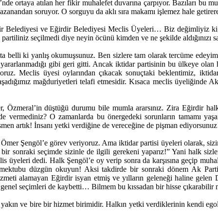
de ortaya atılan her fikir muhalefet duvarına çarpıyor. Bazıları bu muha
azanandan soruyor. O sorguyu da aklı sıra makamı işlemez hale getirer
Belediyesi ve Eğirdir Belediyesi Meclis Üyeleri… Biz değimliyiz ki, ha
 partiliniz seçilmedi diye neyin öcünü kimden ve ne şekilde aldığınızı 
 belli ki yanlış okumuşsunuz. Ben sizlere tam olarak tercüme edeyim o
yararlanmadığı gibi geri gitti. Ancak iktidar partisinin bu ülkeye olan
üyoruz. Meclis üyesi oylarından çıkacak sonuçtaki beklentimiz, ikti
şadığımız mağduriyetleri telafi etmesidir. Kısaca meclis üyeliğinde Ak
, Özmeral’in düştüğü durumu bile mumla ararsınız. Zira Eğirdir halk
nde vermediniz? O zamanlarda bu önergedeki sorunların tamamı yaşanı
smen artık! İnsanı yetki verdiğine de vereceğine de pişman ediyorsunuz
 Ömer Şengöl’e görev veriyoruz. Ama iktidar partisi üyeleri olarak, sizin
 sonraki seçimde sizinle de ilgili gerekeni yaparız!” Yani halk sizleri 
meclis üyeleri dedi. Halk Şengöl’e oy verip sonra da karşısına geçip m
mektubu düzgün okuyun! Aksi takdirde bir sonraki dönem Ak Parti’ni
izmeti alamayan Eğirdir isyan etmiş ve yılların geleneği haline gele
 genel seçimleri de kaybetti… Bilmem bu kıssadan bir hisse çıkarabilir 
kın ve bire bir hizmet birimidir. Halkın yetki verdiklerinin kendi egol