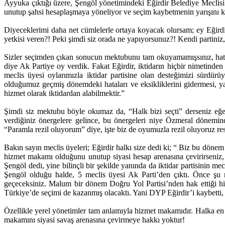
Ayyuka çıktığı üzere, Şengöl yönetimindeki Eğirdir Belediye Meclisi’n
unutup şahsi hesaplaşmaya yöneliyor ve seçim kaybetmenin yarışını k
Diyeceklerimi daha net cümlelerle ortaya koyacak olursam; ey Eğirdir 
yetkisi veren?! Peki şimdi siz orada ne yapıyorsunuz?! Kendi partiniz,
Sizler seçimden çıkan sonucun mektubunu tam okuyamamışsınız, hatta
diye Ak Partiye oy verdik. Fakat Eğirdir, iktidarın hiçbir nimetinden 
meclis üyesi oylarımızla iktidar partisine olan desteğimizi sürdür
olduğumuz geçmiş dönemdeki hataları ve eksikliklerini gidermesi, ya
hizmet olarak iktidardan alabilmektir.”
Şimdi siz mektubu böyle okumaz da, “Halk bizi seçti” derseniz eğer
verdiğiniz önergelere gelince, bu önergeleri niye Özmeral dönemi
“Paramla rezil oluyorum” diye, işte biz de oyumuzla rezil oluyoruz re
Bakın sayın meclis üyeleri; Eğirdir halkı size dedi ki; “ Biz bu dönem
hizmet makamı olduğunu unutup siyasi hesap arenasına çevirirseniz, bir
Şengöl dedi, yine bilinçli bir şekilde yanında da iktidar partisinin 
Şengöl olduğu halde, 5 meclis üyesi Ak Parti’den çıktı. Önce şu 
geçeceksiniz. Malum bir dönem Doğru Yol Partisi’nden hak ettiği h
Türkiye’de seçimi de kazanmış olacaktı. Yani DYP Eğirdir’i kaybetti,
Özellikle yerel yönetimler tam anlamıyla hizmet makamıdır. Halka en ya
makamını siyasi savaş arenasına çevirmeye hakkı yoktur!