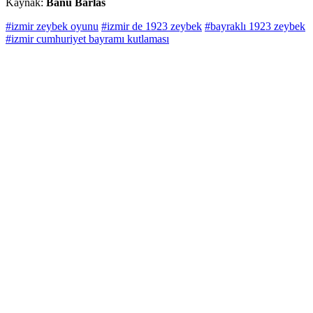
Kaynak:
Banu Barlas
#izmir zeybek oyunu
#izmir de 1923 zeybek
#bayraklı 1923 zeybek
#izmir cumhuriyet bayramı kutlaması