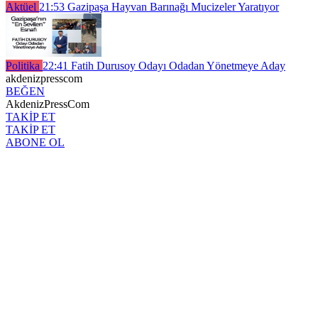
Aktüel
21:53
Gazipaşa Hayvan Barınağı Mucizeler Yaratıyor
Politika
22:41
Fatih Durusoy Odayı Odadan Yönetmeye Aday
akdenizpresscom
BEĞEN
AkdenizPressCom
TAKİP ET
TAKİP ET
ABONE OL