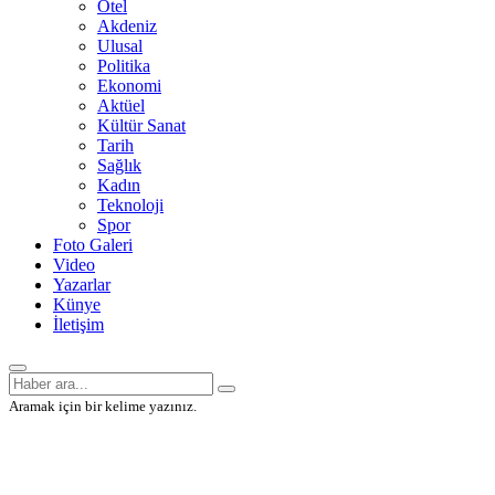
Otel
Akdeniz
Ulusal
Politika
Ekonomi
Aktüel
Kültür Sanat
Tarih
Sağlık
Kadın
Teknoloji
Spor
Foto Galeri
Video
Yazarlar
Künye
İletişim
Aramak için bir kelime yazınız.