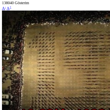
138040
Gösterim
-
+
A
A