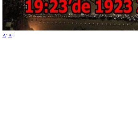
-
+
A
A