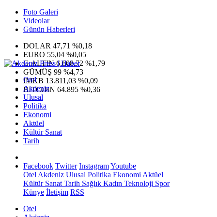
Foto Galeri
Videolar
Günün Haberleri
DOLAR
47,71
%0,18
EURO
55,04
%0,05
G.ALTIN
6.608,72
%1,79
GÜMÜŞ
99
%4,73
Otel
IMKB
13.811,03
%0,09
Akdeniz
BITCOIN
64.895
%0,36
Ulusal
Politika
Ekonomi
Aktüel
Kültür Sanat
Tarih
Facebook
Twitter
Instagram
Youtube
Otel
Akdeniz
Ulusal
Politika
Ekonomi
Aktüel
Kültür Sanat
Tarih
Sağlık
Kadın
Teknoloji
Spor
Künye
İletişim
RSS
Otel