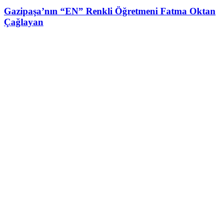
Gazipaşa’nın “EN” Renkli Öğretmeni Fatma Oktan
Çağlayan