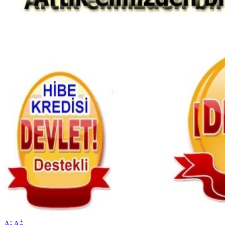
-
+
A
A