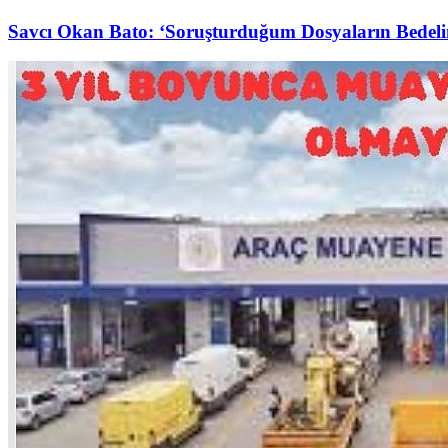
Savcı Okan Bato: ‘Soruşturduğum Dosyaların Bedelin