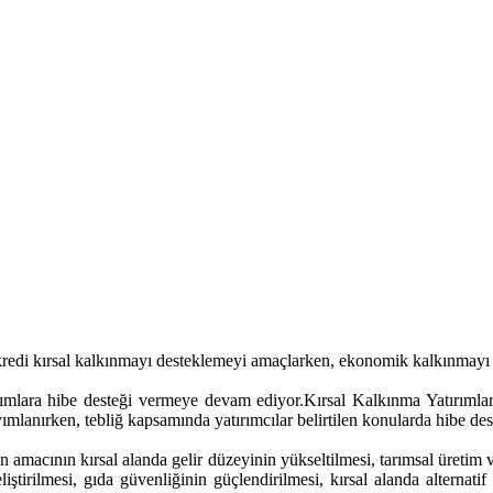
e kredi kırsal kalkınmayı desteklemeyi amaçlarken, ekonomik kalkınmayı 
ırımlara hibe desteği vermeye devam ediyor.Kırsal Kalkınma Yatırım
lanırken, tebliğ kapsamında yatırımcılar belirtilen konularda hibe des
macının kırsal alanda gelir düzeyinin yükseltilmesi, tarımsal üretim 
liştirilmesi, gıda güvenliğinin güçlendirilmesi, kırsal alanda alternat