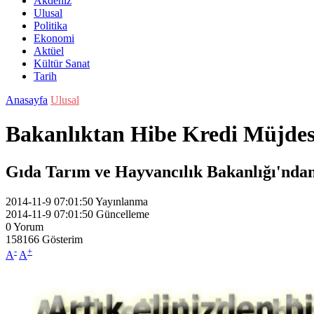
Akdeniz
Ulusal
Politika
Ekonomi
Aktüel
Kültür Sanat
Tarih
Anasayfa
Ulusal
Bakanlıktan Hibe Kredi Müjdes
Gıda Tarım ve Hayvancılık Bakanlığı'ndan 
2014-11-9 07:01:50
Yayınlanma
2014-11-9 07:01:50
Güncelleme
0
Yorum
158166
Gösterim
-
+
A
A