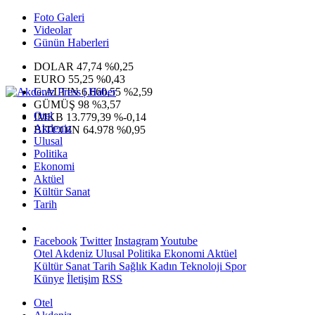
Foto Galeri
Videolar
Günün Haberleri
DOLAR
47,74
%0,25
EURO
55,25
%0,43
G.ALTIN
6.660,55
%2,59
GÜMÜŞ
98
%3,57
Otel
IMKB
13.779,39
%-0,14
Akdeniz
BITCOIN
64.978
%0,95
Ulusal
Politika
Ekonomi
Aktüel
Kültür Sanat
Tarih
Facebook
Twitter
Instagram
Youtube
Otel
Akdeniz
Ulusal
Politika
Ekonomi
Aktüel
Kültür Sanat
Tarih
Sağlık
Kadın
Teknoloji
Spor
Künye
İletişim
RSS
Otel