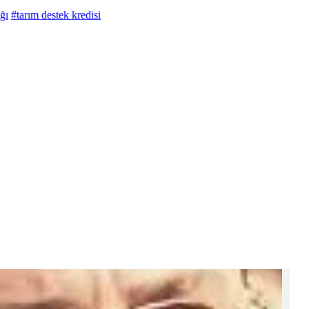
ğı
#tarım destek kredisi