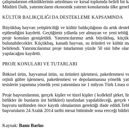
çalışmalarının etkinliklerinin artırılması ve kırsal toplumda belirli bi
Müdürü Dallı, yatırımcıların ekonomik yatırım konularında ülke geneli
KÜLTÜR BALIKÇILIĞI DA DESTEKLEME KAPSAMINDA
Büyükbaş hayvan yetiştiriciliği ve kültür balıkçılığının da artık dest
eşitlendiğini kaydetti. Geçtiğimiz yıllarda yer almayan ve yeni tebli
proje konuları genişletildi. Yatırımcılarımız artık büyükbaş, küçü
bulunabilecekler. Küçükbaş, kanatlı hayvan, su ürünleri ve kültür man
belirlendi. Yatırımcılarımız proje tutarlarının yüzde 50 sini hibe ola
yapılacağını kaydetti.
PROJE KONULARI VE TUTARLARI
Bitkisel ürün, hayvansal ürün, su ürünleri işlenmesi, paketlenmesi ve
orjinli gübre işlenmesi, paketlenmesi ve depolanmasına yönelik yatır
tesislerin yapımına yönelik yeni yatırımlara ise 1 milyon Türk Lirası o
Proje başvurularının, gerçek kişiler ve tüzel kişiler ( kollektif şirket,
birlikler ile bunların üst birlikleri) tarafından yapılabileceği, gerç
başvuru tarihinden önce kayıtlı olmalarının gerektiği ifade edildi.Teb
başvuruların 24 Aralık 2014 tarihi mesai bitiminde sona ereceği bildiri
Kaynak:
Banu Barlas