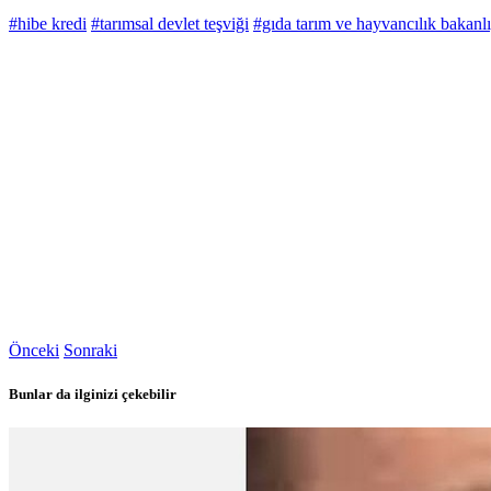
#hibe kredi
#tarımsal devlet teşviği
#gıda tarım ve hayvancılık bakanlı
Önceki
Sonraki
Bunlar da ilginizi çekebilir