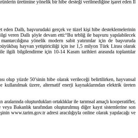
ürünlerin üretimine yönelik bir hibe desteği verilmediğine işaret eden İl
ret eden Dallı, başvurudaki gerçek ve tüzel kişi hibe desteklemelerinin
ilgi veren Dallı şöyle devam etti:“Bu tebliğ ile başvuru yapılabilecek
ür mantarcılığına yönelik modern sabit yatırımlar için de başvuruda
büyükbaş hayvan yetiştiriciliği için ise 1,5 milyon Türk Lirası olarak
le ilgili bilgilendirme için 10-14 Kasım tarihleri arasında toplantılar
sı olup yüzde 50’sinin hibe olarak verileceği belirtilirken, hayvansal
e kullanılmak üzere, alternatif enerji kaynaklarından elektrik üreten
n aralarında oluşturdukları ortaklıklar ile tarımsal amaçlı kooperatifler,
mine veya Bakanlık tarafından oluşturulmuş diğer kayıt sistemlerine son
işinin www.tarim.gov.tr adresi aracılığıyla online olarak yapılacağı ve