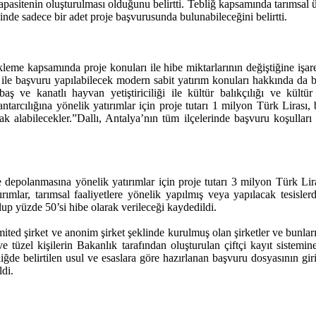
r kapasitenin oluşturulması olduğunu belirtti. Tebliğ kapsamında tarımsal 
nde sadece bir adet proje başvurusunda bulunabileceğini belirtti.
ekleme kapsamında proje konuları ile hibe miktarlarının değiştiğine işa
ğ ile başvuru yapılabilecek modern sabit yatırım konuları hakkında da b
kbaş ve kanatlı hayvan yetiştiriciliği ile kültür balıkçılığı ve kült
tarcılığına yönelik yatırımlar için proje tutarı 1 milyon Türk Lirası, 
rak alabilecekler.”Dallı, Antalya’nın tüm ilçelerinde başvuru koşulları i
 depolanmasına yönelik yatırımlar için proje tutarı 3 milyon Türk Lira
ımlar, tarımsal faaliyetlere yönelik yapılmış veya yapılacak tesislerd
lup yüzde 50’si hibe olarak verileceği kaydedildi.
 limited şirket ve anonim şirket şeklinde kurulmuş olan şirketler ve bunları
ek ve tüzel kişilerin Bakanlık tarafından oluşturulan çiftçi kayıt siste
liğde belirtilen usul ve esaslara göre hazırlanan başvuru dosyasının gir
ldi.