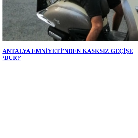
ANTALYA EMNİYETİ’NDEN KASKSIZ GEÇİŞE
‘DUR!’