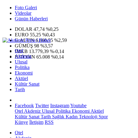
Foto Galeri
Videolar
Günün Haberleri
DOLAR
47,74
%0,25
EURO
55,25
%0,43
G.ALTIN
6.660,55
%2,59
GÜMÜŞ
98
%3,57
Otel
IMKB
13.779,39
%-0,14
Akdeniz
BITCOIN
65.008
%0,14
Ulusal
Politika
Ekonomi
Aktüel
Kültür Sanat
Tarih
Facebook
Twitter
Instagram
Youtube
Otel
Akdeniz
Ulusal
Politika
Ekonomi
Aktüel
Kültür Sanat
Tarih
Sağlık
Kadın
Teknoloji
Spor
Künye
İletişim
RSS
Otel