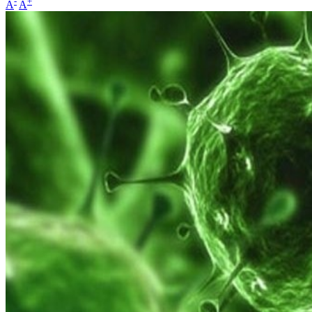
-
+
A
A