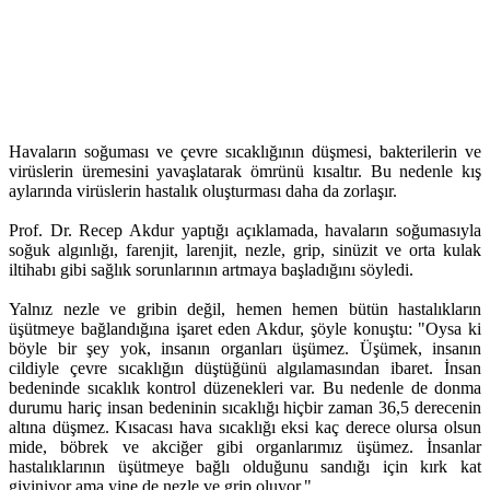
Havaların soğuması ve çevre sıcaklığının düşmesi, bakterilerin ve
virüslerin üremesini yavaşlatarak ömrünü kısaltır. Bu nedenle kış
aylarında virüslerin hastalık oluşturması daha da zorlaşır.
Prof. Dr. Recep Akdur yaptığı açıklamada, havaların soğumasıyla
soğuk algınlığı, farenjit, larenjit, nezle, grip, sinüzit ve orta kulak
iltihabı gibi sağlık sorunlarının artmaya başladığını söyledi.
Yalnız nezle ve gribin değil, hemen hemen bütün hastalıkların
üşütmeye bağlandığına işaret eden Akdur, şöyle konuştu: "Oysa ki
böyle bir şey yok, insanın organları üşümez. Üşümek, insanın
cildiyle çevre sıcaklığın düştüğünü algılamasından ibaret. İnsan
bedeninde sıcaklık kontrol düzenekleri var. Bu nedenle de donma
durumu hariç insan bedeninin sıcaklığı hiçbir zaman 36,5 derecenin
altına düşmez. Kısacası hava sıcaklığı eksi kaç derece olursa olsun
mide, böbrek ve akciğer gibi organlarımız üşümez. İnsanlar
hastalıklarının üşütmeye bağlı olduğunu sandığı için kırk kat
giyiniyor ama yine de nezle ve grip oluyor."