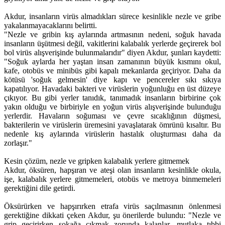
Akdur, insanların virüs almadıkları sürece kesinlikle nezle ve gribe
yakalanmayacaklarını belirtti.
"Nezle ve gribin kış aylarında artmasının nedeni, soğuk havada
insanların üşütmesi değil, vakitlerini kalabalık yerlerde geçirerek bol
bol virüs alışverişinde bulunmalarıdır" diyen Akdur, şunları kaydetti:
"Soğuk aylarda her yaştan insan zamanının büyük kısmını okul,
kafe, otobüs ve minibüs gibi kapalı mekanlarda geçiriyor. Daha da
kötüsü 'soğuk gelmesin' diye kapı ve pencereler sıkı sıkıya
kapatılıyor. Havadaki bakteri ve virüslerin yoğunluğu en üst düzeye
çıkıyor. Bu gibi yerler tanıdık, tanımadık insanların birbirine çok
yakın olduğu ve birbiriyle en yoğun virüs alışverişinde bulunduğu
yerlerdir. Havaların soğuması ve çevre sıcaklığının düşmesi,
bakterilerin ve virüslerin üremesini yavaşlatarak ömrünü kısaltır. Bu
nedenle kış aylarında virüslerin hastalık oluşturması daha da
zorlaşır."
Kesin çözüm, nezle ve gripken kalabalık yerlere gitmemek
Akdur, öksüren, hapşıran ve ateşi olan insanların kesinlikle okula,
işe, kalabalık yerlere gitmemeleri, otobüs ve metroya binmemeleri
gerektiğini dile getirdi.
Öksürürken ve hapşırırken etrafa virüs saçılmasının önlenmesi
gerektiğine dikkati çeken Akdur, şu önerilerde bulundu: "Nezle ve
grip geçirirken sokağa çıkmak zorunda kalanlar, mutlaka tıbbi