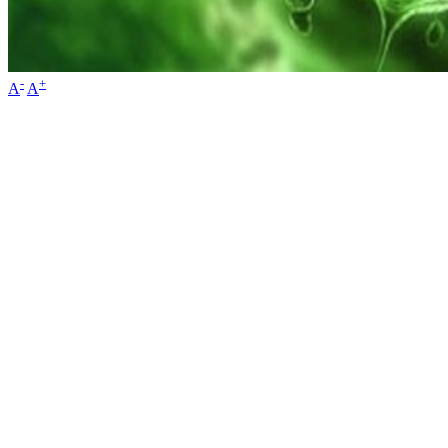
-
+
A
A