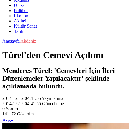
Akdeniz
Ulusal
Politika
Ekonomi
Aktüel
Kültür Sanat
Tarih
Anasayfa
Akdeniz
Türel'den Cemevi Açılımı
Menderes Türel: 'Cemevleri İçin İleri
Düzenlemeler Yapılacaktır' şeklinde
açıklamada bulundu.
2014-12-12 04:41:55
Yayınlanma
2014-12-12 04:41:55
Güncelleme
0
Yorum
141172
Gösterim
-
+
A
A