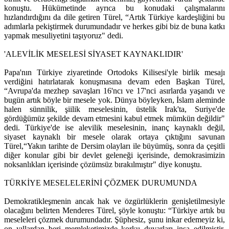
konuştu. Hükümetinde ayrıca bu konudaki çalışmalarını
hızlandırdığını da dile getiren Türel, “Artık Türkiye kardeşliğini bu
adımlarla pekiştirmek durumundadır ve herkes gibi biz de buna katkı
yapmak mesuliyetini taşıyoruz" dedi.
'ALEVİLİK MESELESİ SİYASET KAYNAKLIDIR'
Papa'nın Türkiye ziyaretinde Ortodoks Kilisesi'yle birlik mesajı
verdiğini hatırlatarak konuşmasına devam eden Başkan Türel,
“Avrupa'da mezhep savaşları 16'ncı ve 17'nci asırlarda yaşandı ve
bugün artık böyle bir mesele yok. Dünya böyleyken, İslam aleminde
halen sünnilik, şiilik meselesinin, üstelik Irak'ta, Suriye'de
gördüğümüz şekilde devam etmesini kabul etmek mümkün değildir"
dedi. Türkiye'de ise alevilik meselesinin, inanç kaynaklı değil,
siyaset kaynaklı bir mesele olarak ortaya çıktığını savunan
Türel,“Yakın tarihte de Dersim olayları ile büyümüş, sonra da çeşitli
diğer konular gibi bir devlet geleneği içerisinde, demokrasimizin
noksanlıkları içerisinde çözümsüz bırakılmıştır" diye konuştu.
TÜRKİYE MESELELERİNİ ÇÖZMEK DURUMUNDA
Demokratikleşmenin ancak hak ve özgürlüklerin genişletilmesiyle
olacağını belirten Menderes Türel, şöyle konuştu: “Türkiye artık bu
meseleleri çözmek durumundadır. Şüphesiz, şunu inkar edemeyiz ki,
on yıllardan beri memleketimizde korku duvarları inşa edilmiştir,