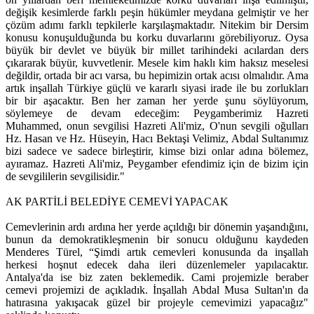
değişik kesimlerde farklı peşin hükümler meydana gelmiştir ve her
çözüm adımı farklı tepkilerle karşılaşmaktadır. Nitekim bir Dersim
konusu konuşulduğunda bu korku duvarlarını görebiliyoruz. Oysa
büyük bir devlet ve büyük bir millet tarihindeki acılardan ders
çıkararak büyür, kuvvetlenir. Mesele kim haklı kim haksız meselesi
değildir, ortada bir acı varsa, bu hepimizin ortak acısı olmalıdır. Ama
artık inşallah Türkiye güçlü ve kararlı siyasi irade ile bu zorlukları
bir bir aşacaktır. Ben her zaman her yerde şunu söylüyorum,
söylemeye de devam edeceğim: Peygamberimiz Hazreti
Muhammed, onun sevgilisi Hazreti Ali'miz, O'nun sevgili oğulları
Hz. Hasan ve Hz. Hüseyin, Hacı Bektaşi Velimiz, Abdal Sultanımız
bizi sadece ve sadece birleştirir, kimse bizi onlar adına bölemez,
ayıramaz. Hazreti Ali'miz, Peygamber efendimiz için de bizim için
de sevgililerin sevgilisidir."
AK PARTİLİ BELEDİYE CEMEVİ YAPACAK
Cemevlerinin ardı ardına her yerde açıldığı bir dönemin yaşandığını,
bunun da demokratikleşmenin bir sonucu olduğunu kaydeden
Menderes Türel, “Şimdi artık cemevleri konusunda da inşallah
herkesi hoşnut edecek daha ileri düzenlemeler yapılacaktır.
Antalya'da ise biz zaten beklemedik. Cami projemizle beraber
cemevi projemizi de açıkladık. İnşallah Abdal Musa Sultan'ın da
hatırasına yakışacak güzel bir projeyle cemevimizi yapacağız"