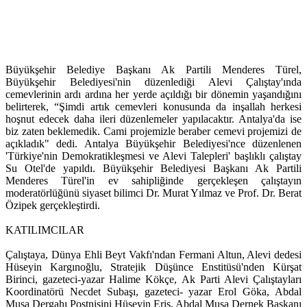
Büyükşehir Belediye Başkanı Ak Partili Menderes Türel,
Büyükşehir Belediyesi'nin düzenlediği Alevi Çalıştay'ında
cemevlerinin ardı ardına her yerde açıldığı bir dönemin yaşandığını
belirterek, “Şimdi artık cemevleri konusunda da inşallah herkesi
hoşnut edecek daha ileri düzenlemeler yapılacaktır. Antalya'da ise
biz zaten beklemedik. Cami projemizle beraber cemevi projemizi de
açıkladık" dedi. Antalya Büyükşehir Belediyesi'nce düzenlenen
'Türkiye'nin Demokratikleşmesi ve Alevi Talepleri' başlıklı çalıştay
Su Otel'de yapıldı. Büyükşehir Belediyesi Başkanı Ak Partili
Menderes Türel'in ev sahipliğinde gerçekleşen çalıştayın
moderatörlüğünü siyaset bilimci Dr. Murat Yılmaz ve Prof. Dr. Berat
Özipek gerçekleştirdi.
KATILIMCILAR
Çalıştaya, Dünya Ehli Beyt Vakfı'ndan Fermani Altun, Alevi dedesi
Hüseyin Kargınoğlu, Stratejik Düşünce Enstitüsü'nden Kürşat
Birinci, gazeteci-yazar Halime Kökçe, Ak Parti Alevi Çalıştayları
Koordinatörü Necdet Subaşı, gazeteci- yazar Erol Göka, Abdal
Musa Dergahı Postnişini Hüseyin Eriş, Abdal Musa Dernek Başkanı