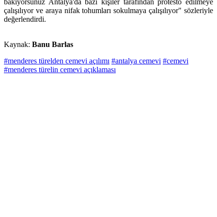
bakıyorsunuz Antalya'da bazı kişiler tarafından protesto edilmeye
çalışılıyor ve araya nifak tohumları sokulmaya çalışılıyor" sözleriyle
değerlendirdi.
Kaynak:
Banu Barlas
#menderes türelden cemevi açılımı
#antalya cemevi
#cemevi
#menderes türelin cemevi açıklaması