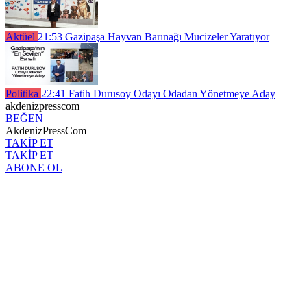
Aktüel
21:53
Gazipaşa Hayvan Barınağı Mucizeler Yaratıyor
Politika
22:41
Fatih Durusoy Odayı Odadan Yönetmeye Aday
akdenizpresscom
BEĞEN
AkdenizPressCom
TAKİP ET
TAKİP ET
ABONE OL