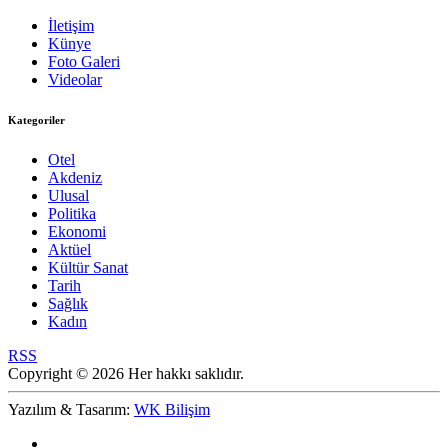
İletişim
Künye
Foto Galeri
Videolar
Kategoriler
Otel
Akdeniz
Ulusal
Politika
Ekonomi
Aktüel
Kültür Sanat
Tarih
Sağlık
Kadın
RSS
Copyright © 2026 Her hakkı saklıdır.
Yazılım & Tasarım:
WK Bilişim