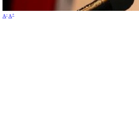
-
+
A
A