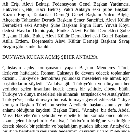
Ali Eriş, Alevi Bektaşi Federasyonu Genel Başkan Yardımcısı
Hakverdi Çelik, Hacı Bektaş Vakfı Antalya eski Şube Başkanı
Kazım Engin, Tahtacılar Derneği Genel Başkanı Yolcu Bilgiç,
Akçaeniş Tahtacılar Dernek Başkanı Şener Sarıçiftçi, Alevi Kültür
Dernekleri eski Antalya Şube Başkanı Ergün Kurt, Yuvalı Köyü
dedesi Haydar Demirayak, Finike Alevi Kültür Dernekleri Şube
Başkanı Hakkı Bulut, Alevi Kültür Dernekleri eski Genel Başkanı
Atilla Erdem, Döşemealtı Alevi Kültür Derneği Başkanı Savaş
Sezgin gibi isimler katıldı.
DÜNYAYA KUCAK AÇMIŞ ŞEHİR ANTALYA
Çalıştayın açılış konuşmasını yapan Başkan Menderes Türel,
ilerleyen haftalarda Roman Çalıştayı ile devam edecek toplantılar
dizisini, Türkiye'de demokrasi yolundaki meseleleri ele almak için
başlattıklarını söyledi. “Antalya gibi Türkiye'den ve dünyanın her
yerinden gelen insanlara kucak açmış bir şehirde, elbette bütün
Türkiye ve dünya meseleleri ele alınacak, tartışılacak ve Antalya'dan
Türkiye'ye, hatta dünyaya bir ışık tutmaya gayret edilecektir" diye
konuşan Başkan Türel, bu seriye Alevilerle başlamasının ayrı bir
anlamı olduğunu kaydetti. Başkan Türel, “Antalya, bir defa, Abdal
Musa Hazretleri'nin şehridir ve elbette ki bu konuda öncü olması
lazım gelen bir şehirdir. Antalya, Türkiye'nin birliğine ve dirliğine
destek olacak bir şehirdir ve başladığım günden itibaren Antalya'da
birlik ve beraberliği sağlamak hedefimiz, gayretimiz vardır" şeklinde