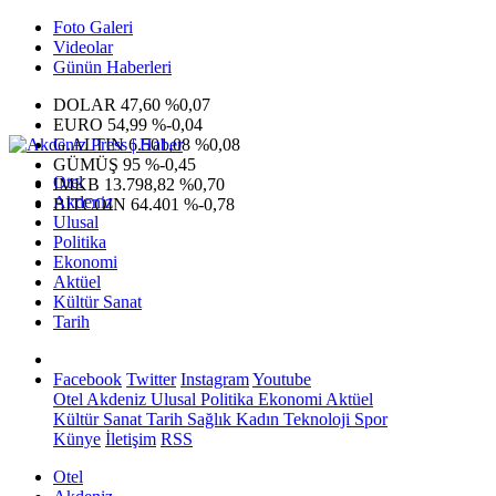
Foto Galeri
Videolar
Günün Haberleri
DOLAR
47,60
%0,07
EURO
54,99
%-0,04
G.ALTIN
6.501,08
%0,08
GÜMÜŞ
95
%-0,45
Otel
IMKB
13.798,82
%0,70
Akdeniz
BITCOIN
64.401
%-0,78
Ulusal
Politika
Ekonomi
Aktüel
Kültür Sanat
Tarih
Facebook
Twitter
Instagram
Youtube
Otel
Akdeniz
Ulusal
Politika
Ekonomi
Aktüel
Kültür Sanat
Tarih
Sağlık
Kadın
Teknoloji
Spor
Künye
İletişim
RSS
Otel