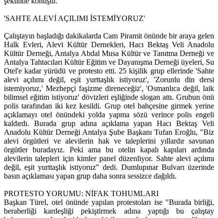
şeklinde konuştu.
'SAHTE ALEVİ AÇILIMI İSTEMİYORUZ'
Çalıştayın başladığı dakikalarda Cam Piramit önünde bir araya gelen
Halk Evleri, Alevi Kültür Dernekleri, Hacı Bektaş Veli Anadolu
Kültür Derneği, Antalya Abdal Musa Kültür ve Tanıtma Derneği ve
Antalya Tahtacıları Kültür Eğitim ve Dayanışma Derneği üyeleri, Su
Otel'e kadar yürüdü ve protesto etti. 25 kişilik grup ellerinde 'Sahte
alevi açılımı değil, eşit yurttaşlık istiyoruz', 'Zorunlu din dersi
istemiyoruz,' Mezhepçi faşizme direneceğiz', 'Osmanlıca değil, laik
bilimsel eğitim istiyoruz' dövizleri eşliğinde slogan attı. Grubun önü
polis tarafından iki kez kesildi. Grup otel bahçesine girmek yerine
açıklamayı otel önündeki yolda yapma sözü verince polis engeli
kaldırdı. Burada grup adına açıklama yapan Hacı Bektaş Veli
Anadolu Kültür Derneği Antalya Şube Başkanı Tufan Eroğlu, "Biz
alevi örgütleri ve alevilerin hak ve taleplerini yıllardır savunan
örgütler buradayız. Peki ama bu otelin kapalı kapıları ardında
alevilerin talepleri için kimler panel düzenliyor. Sahte alevi açılımı
değil, eşit yurttaşlık istiyoruz" dedi. Dumlupınar Bulvarı üzerinde
basın açıklaması yapan grup daha sonra sessizce dağıldı.
PROTESTO YORUMU: NİFAK TOHUMLARI
Başkan Türel, otel önünde yapılan protestoları ise "Burada birliği,
beraberliği kardeşliği pekiştirmek adına yaptığı bu çalıştay