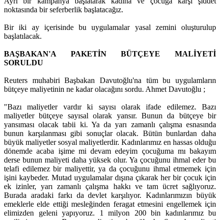
Ayrı bir kampanya başlatarak kadına ve çocuğa karşı şiddet
noktasında bir seferberlik başlatacağız.
Bir iki ay içerisinde bu uygulamalar yasal zemini oluşturulup
başlatılacak.
BAŞBAKAN'A PAKETİN BÜTÇEYE MALİYETİ
SORULDU
Reuters muhabiri Başbakan Davutoğlu'na tüm bu uygulamların
bütçeye maliyetinin ne kadar olacağını sordu. Ahmet Davutoğlu ;
"Bazı maliyetler vardır ki sayısı olarak ifade edilemez. Bazı
maliyetler bütçeye sayısal olarak yansır. Bunun da bütçeye bir
yansıması olacak tabii ki. Ya da yarı zamanlı çalışma esnasında
bunun karşılanması gibi sonuçlar olacak. Bütün bunlardan daha
büyük maliyetler sosyal maliyetlerdir. Kadınlarımız en hassas olduğu
dönemde acaba işime mi devam edeyim çocuğuma mı bakayım
derse bunun maliyeti daha yüksek olur. Ya çocuğunu ihmal eder bu
telafi edilemez bir maliyettir, ya da çocuğunu ihmal etmemek için
işini kaybeder. Mutad uygulamalar dışına çıkarak her bir çocuk için
ek izinler, yarı zamanlı çalışma hakkı ve tam ücret sağlıyoruz.
Burada aradaki farkı da devlet karşılıyor. Kadınlarımızın büyük
emeklerle elde ettiği mesleğinden feragat etmesini engellemek için
elimizden geleni yapıyoruz. 1 milyon 200 bin kadınlarımız bu