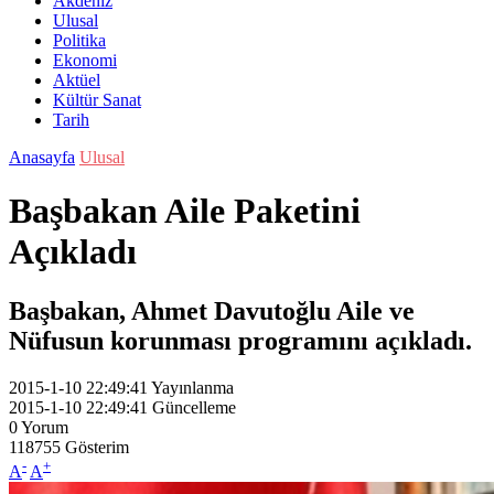
Akdeniz
Ulusal
Politika
Ekonomi
Aktüel
Kültür Sanat
Tarih
Anasayfa
Ulusal
Başbakan Aile Paketini
Açıkladı
Başbakan, Ahmet Davutoğlu Aile ve
Nüfusun korunması programını açıkladı.
2015-1-10 22:49:41
Yayınlanma
2015-1-10 22:49:41
Güncelleme
0
Yorum
118755
Gösterim
-
+
A
A