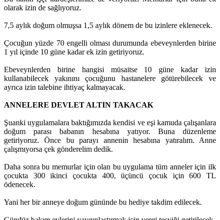
olarak izin de sağlıyoruz.
7,5 aylık doğum olmuşsa 1,5 aylık dönem de bu izinlere eklenecek.
Çocuğun yüzde 70 engelli olması durumunda ebeveynlerden birine
1 yıl içinde 10 güne kadar ek izin getiriyoruz.
Ebeveynlerden birine hangisi müsaitse 10 güne kadar izin
kullanabilecek yakınını çocuğunu hastanelere götürebilecek ve
ayrıca izin talebine ihtiyaç kalmayacak.
ANNELERE DEVLET ALTIN TAKACAK
Şuanki uygulamalara baktığımızda kendisi ve eşi kamuda çalışanlara
doğum parası babanın hesabına yatıyor. Buna düzenleme
getiriyoruz. Önce bu parayı annenin hesabına yatıralım. Anne
çalışmıyorsa çek gönderelim dedik.
Daha sonra bu memurlar için olan bu uygulama tüm anneler için ilk
çocukta 300 ikinci çocukta 400, üçüncü çocuk için 600 TL
ödenecek.
Yani her bir anneye doğum gününde bu hediye takdim edilecek.
Gündüz bakım evlerini yaygınlaştırmak için vergi teşviği getirilecek.