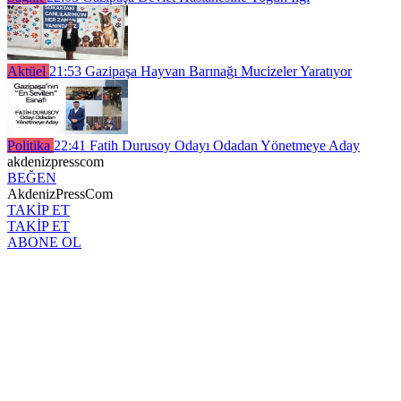
Aktüel
21:53
Gazipaşa Hayvan Barınağı Mucizeler Yaratıyor
Politika
22:41
Fatih Durusoy Odayı Odadan Yönetmeye Aday
akdenizpresscom
BEĞEN
AkdenizPressCom
TAKİP ET
TAKİP ET
ABONE OL