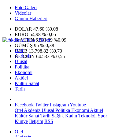
Foto Galeri
Videolar
Günün Haberleri
DOLAR
47,60
%0,08
EURO
54,98
%-0,05
G.ALTIN
6.501,69
%0,09
GÜMÜŞ
95
%-0,38
Otel
IMKB
13.798,82
%0,70
Akdeniz
BITCOIN
64.533
%-0,55
Ulusal
Politika
Ekonomi
Aktüel
Kültür Sanat
Tarih
Facebook
Twitter
Instagram
Youtube
Otel
Akdeniz
Ulusal
Politika
Ekonomi
Aktüel
Kültür Sanat
Tarih
Sağlık
Kadın
Teknoloji
Spor
Künye
İletişim
RSS
Otel