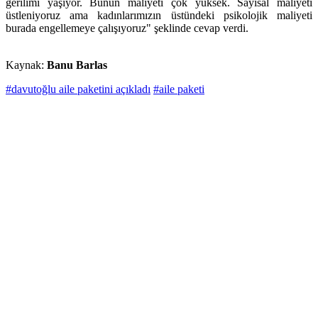
gerilimi yaşıyor. Bunun maliyeti çok yüksek. Sayısal maliyeti
üstleniyoruz ama kadınlarımızın üstündeki psikolojik maliyeti
burada engellemeye çalışıyoruz" şeklinde cevap verdi.
Kaynak:
Banu Barlas
#davutoğlu aile paketini açıkladı
#aile paketi