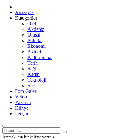
Anasayfa
Kategoriler
Otel
Akdeniz
Ulusal
Politika
Ekonomi
Aktüel
Kültür Sanat
Tarih
Sağlık
Kadın
Teknoloji
Spor
Foto Galeri
Video
Yazarlar
Künye
İletişim
Aramak için bir kelime yazınız.