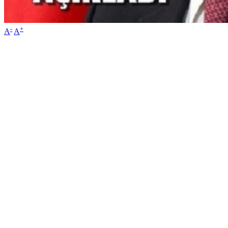
-
+
A
A