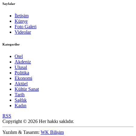
Sayfalar
İletişim
Künye
Foto Galeri
Videolar
Kategoriler
Otel
Akdeniz
Ulusal
Politika
Ekonomi
Aktüel
Kültür Sanat
Tarih
Sağlık
Kadın
RSS
Copyright © 2026 Her hakkı saklıdır.
Yazılım & Tasarım:
WK Bilişim