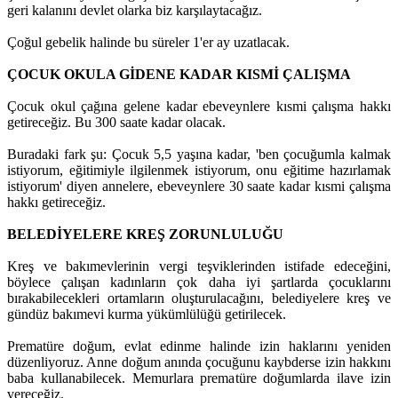
geri kalanını devlet olarka biz karşılaytacağız.
Çoğul gebelik halinde bu süreler 1'er ay uzatlacak.
ÇOCUK OKULA GİDENE KADAR KISMİ ÇALIŞMA
Çocuk okul çağına gelene kadar ebeveynlere kısmi çalışma hakkı
getireceğiz. Bu 300 saate kadar olacak.
Buradaki fark şu: Çocuk 5,5 yaşına kadar, 'ben çocuğumla kalmak
istiyorum, eğitimiyle ilgilenmek istiyorum, onu eğitime hazırlamak
istiyorum' diyen annelere, ebeveynlere 30 saate kadar kısmi çalışma
hakkı getireceğiz.
BELEDİYELERE KREŞ ZORUNLULUĞU
Kreş ve bakımevlerinin vergi teşviklerinden istifade edeceğini,
böylece çalışan kadınların çok daha iyi şartlarda çocuklarını
bırakabilecekleri ortamların oluşturulacağını, belediyelere kreş ve
gündüz bakımevi kurma yükümlülüğü getirilecek.
Prematüre doğum, evlat edinme halinde izin haklarını yeniden
düzenliyoruz. Anne doğum anında çocuğunu kaybderse izin hakkını
baba kullanabilecek. Memurlara prematüre doğumlarda ilave izin
vereceğiz.