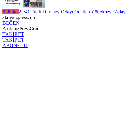
Politika
22:41
Fatih Durusoy Odayı Odadan Yönetmeye Aday
akdenizpresscom
BEĞEN
AkdenizPressCom
TAKİP ET
TAKİP ET
ABONE OL