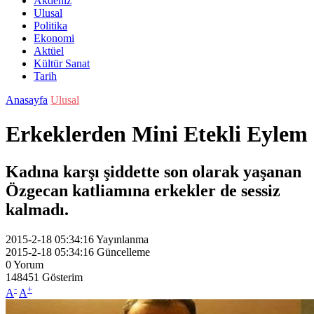
Akdeniz
Ulusal
Politika
Ekonomi
Aktüel
Kültür Sanat
Tarih
Anasayfa
Ulusal
Erkeklerden Mini Etekli Eylem
Kadına karşı şiddette son olarak yaşanan
Özgecan katliamına erkekler de sessiz
kalmadı.
2015-2-18 05:34:16
Yayınlanma
2015-2-18 05:34:16
Güncelleme
0
Yorum
148451
Gösterim
-
+
A
A