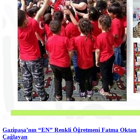
Gazipaşa’nın “EN” Renkli Öğretmeni Fatma Oktan
Çağlayan