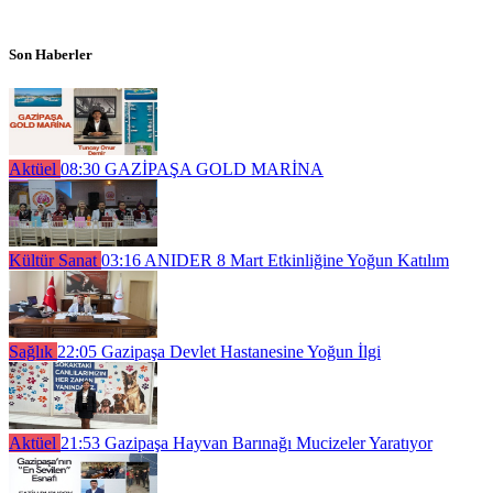
Son Haberler
Aktüel
08:30
GAZİPAŞA GOLD MARİNA
Kültür Sanat
03:16
ANIDER 8 Mart Etkinliğine Yoğun Katılım
Sağlık
22:05
Gazipaşa Devlet Hastanesine Yoğun İlgi
Aktüel
21:53
Gazipaşa Hayvan Barınağı Mucizeler Yaratıyor