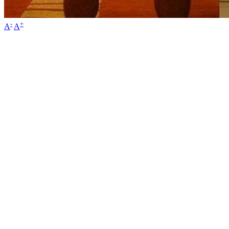
-
+
A
A