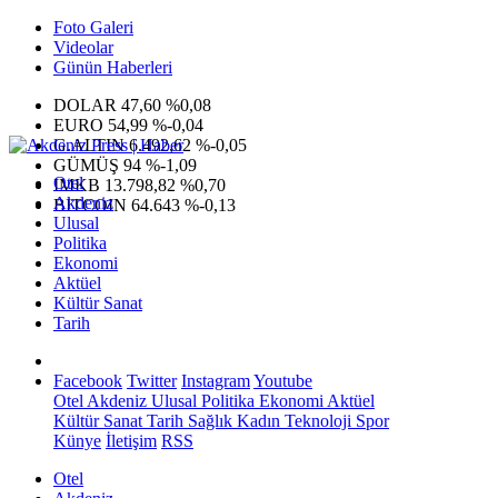
Foto Galeri
Videolar
Günün Haberleri
DOLAR
47,60
%0,08
EURO
54,99
%-0,04
G.ALTIN
6.492,62
%-0,05
GÜMÜŞ
94
%-1,09
Otel
IMKB
13.798,82
%0,70
Akdeniz
BITCOIN
64.643
%-0,13
Ulusal
Politika
Ekonomi
Aktüel
Kültür Sanat
Tarih
Facebook
Twitter
Instagram
Youtube
Otel
Akdeniz
Ulusal
Politika
Ekonomi
Aktüel
Kültür Sanat
Tarih
Sağlık
Kadın
Teknoloji
Spor
Künye
İletişim
RSS
Otel