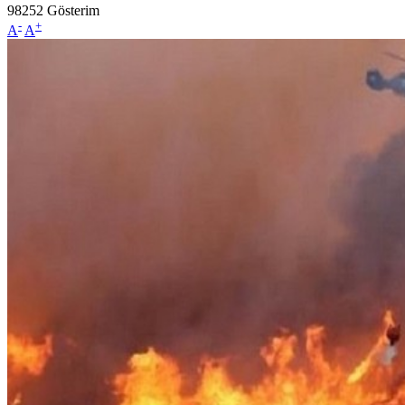
98252
Gösterim
-
+
A
A