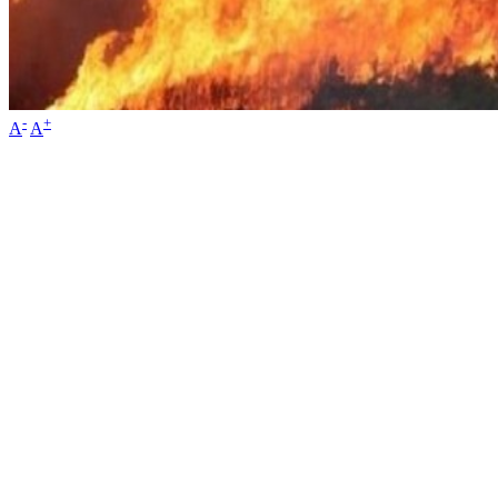
-
+
A
A