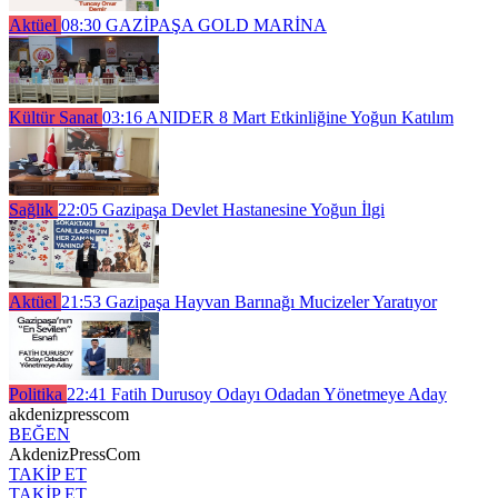
Aktüel
08:30
GAZİPAŞA GOLD MARİNA
Kültür Sanat
03:16
ANIDER 8 Mart Etkinliğine Yoğun Katılım
Sağlık
22:05
Gazipaşa Devlet Hastanesine Yoğun İlgi
Aktüel
21:53
Gazipaşa Hayvan Barınağı Mucizeler Yaratıyor
Politika
22:41
Fatih Durusoy Odayı Odadan Yönetmeye Aday
akdenizpresscom
BEĞEN
AkdenizPressCom
TAKİP ET
TAKİP ET