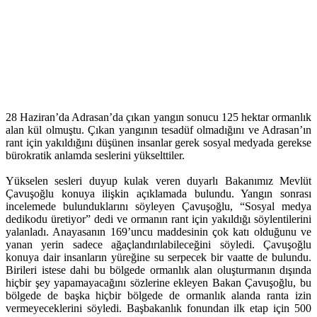
28 Haziran’da Adrasan’da çıkan yangın sonucu 125 hektar ormanlık
alan kül olmuştu. Çıkan yangının tesadüf olmadığını ve Adrasan’ın
rant için yakıldığını düşünen insanlar gerek sosyal medyada gerekse
bürokratik anlamda seslerini yükselttiler.
Yükselen sesleri duyup kulak veren duyarlı Bakanımız Mevlüt
Çavuşoğlu konuya ilişkin açıklamada bulundu. Yangın sonrası
incelemede bulunduklarını söyleyen Çavuşoğlu, “Sosyal medya
dedikodu üretiyor” dedi ve ormanın rant için yakıldığı söylentilerini
yalanladı. Anayasanın 169’uncu maddesinin çok katı olduğunu ve
yanan yerin sadece ağaçlandırılabileceğini söyledi. Çavuşoğlu
konuya dair insanların yüreğine su serpecek bir vaatte de bulundu.
Birileri istese dahi bu bölgede ormanlık alan oluşturmanın dışında
hiçbir şey yapamayacağını sözlerine ekleyen Bakan Çavuşoğlu, bu
bölgede de başka hiçbir bölgede de ormanlık alanda ranta izin
vermeyeceklerini söyledi. Başbakanlık fonundan ilk etap için 500