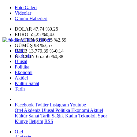
Foto Galeri
Videolar
Günün Haberleri
DOLAR
47,74
%0,25
EURO
55,25
%0,43
G.ALTIN
6.660,55
%2,59
GÜMÜŞ
98
%3,57
Otel
IMKB
13.779,39
%-0,14
Akdeniz
BITCOIN
65.256
%0,38
Ulusal
Politika
Ekonomi
Aktüel
Kültür Sanat
Tarih
Facebook
Twitter
Instagram
Youtube
Otel
Akdeniz
Ulusal
Politika
Ekonomi
Aktüel
Kültür Sanat
Tarih
Sağlık
Kadın
Teknoloji
Spor
Künye
İletişim
RSS
Otel