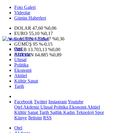
Foto Galeri
Videolar
Günün Haberleri
DOLAR
47,60
%0,06
EURO
55,10
%0,17
G.ALTIN
6.519,47
%0,36
GÜMÜŞ
95
%-0,15
Otel
IMKB
13.703,13
%0,00
Akdeniz
BITCOIN
64.885
%0,89
Ulusal
Politika
Ekonomi
Aktüel
Kültür Sanat
Tarih
Facebook
Twitter
Instagram
Youtube
Otel
Akdeniz
Ulusal
Politika
Ekonomi
Aktüel
Kültür Sanat
Tarih
Sağlık
Kadın
Teknoloji
Spor
Künye
İletişim
RSS
Otel