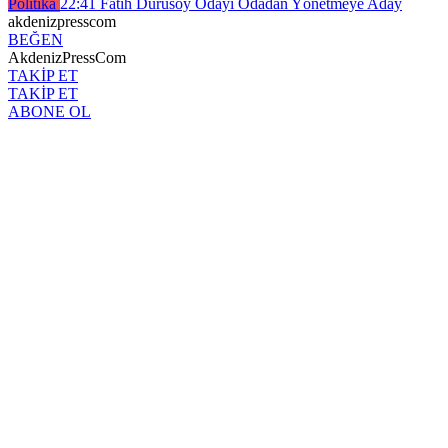
Politika
22:41
Fatih Durusoy Odayı Odadan Yönetmeye Aday
akdenizpresscom
BEĞEN
AkdenizPressCom
TAKİP ET
TAKİP ET
ABONE OL