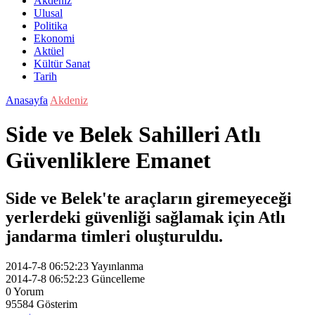
Akdeniz
Ulusal
Politika
Ekonomi
Aktüel
Kültür Sanat
Tarih
Anasayfa
Akdeniz
Side ve Belek Sahilleri Atlı
Güvenliklere Emanet
Side ve Belek'te araçların giremeyeceği
yerlerdeki güvenliği sağlamak için Atlı
jandarma timleri oluşturuldu.
2014-7-8 06:52:23
Yayınlanma
2014-7-8 06:52:23
Güncelleme
0
Yorum
95584
Gösterim