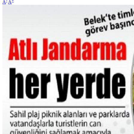
-
+
A
A