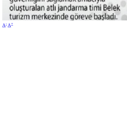
-
+
A
A