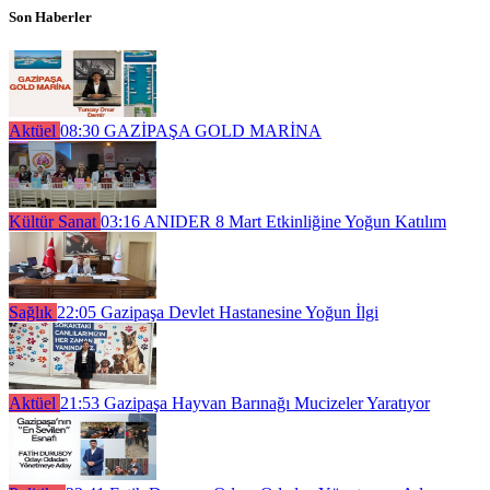
Son Haberler
Aktüel
08:30
GAZİPAŞA GOLD MARİNA
Kültür Sanat
03:16
ANIDER 8 Mart Etkinliğine Yoğun Katılım
Sağlık
22:05
Gazipaşa Devlet Hastanesine Yoğun İlgi
Aktüel
21:53
Gazipaşa Hayvan Barınağı Mucizeler Yaratıyor