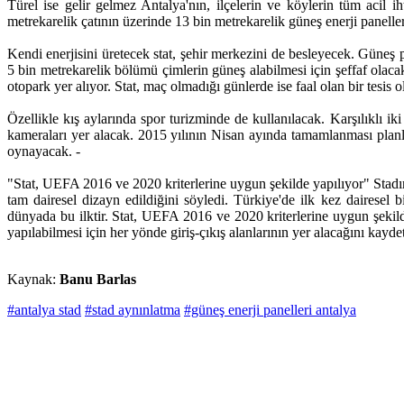
Türel ise gelir gelmez Antalya'nın, ilçelerin ve köylerin tüm acil ih
metrekarelik çatının üzerinde 13 bin metrekarelik güneş enerji paneller
Kendi enerjisini üretecek stat, şehir merkezini de besleyecek. Güneş 
5 bin metrekarelik bölümü çimlerin güneş alabilmesi için şeffaf olacak
otopark yer alıyor. Stat, maç olmadığı günlerde ise faal olan bir tesis o
Özellikle kış aylarında spor turizminde de kullanılacak. Karşılıklı 
kameraları yer alacak. 2015 yılının Nisan ayında tamamlanması plan
oynayacak. -
"Stat, UEFA 2016 ve 2020 kriterlerine uygun şekilde yapılıyor" Stad
tam dairesel dizayn edildiğini söyledi. Türkiye'de ilk kez dairesel b
dünyada bu ilktir. Stat, UEFA 2016 ve 2020 kriterlerine uygun şekilde
yapılabilmesi için her yönde giriş-çıkış alanlarının yer alacağını kaydet
Kaynak:
Banu Barlas
#antalya stad
#stad aynınlatma
#güneş enerji panelleri antalya