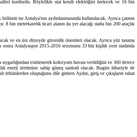
nalleri kurdurdu. Böylelikle stat kendi elektriğini üretecek ve 16 bin
ik bölümü ise Antalya'nın aydınlanmasında kullanılacak. Ayrıca çatının
 8 bin metrekarelik ticari alanın da yer alacağı statta bin 200 araçlık
lunacak ve en üst düzeyde güvenlik önemleri olacak. Ayrıca yüz tanıma
n sonra Antalyaspor 2015-2016 sezonunu 33 bin kişilik yeni stadında
 uygarlığından esinlenerek kolezyum havası verildiğini ve 360 derece
tlık enerji üretimine sahip güneş santrali olacak. Bugün itibariyle de
 tribünlerden oluştuğunu dile getiren Aydın, giriş ve çıkışların rahat