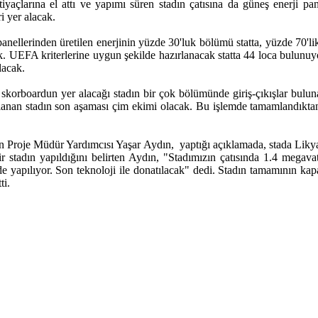
tiyaçlarına el attı ve yapımı süren stadın çatısına da güneş enerji pa
i yer alacak.
panellerinden üretilen enerjinin yüzde 30'luk bölümü statta, yüzde 70'l
. UEFA kriterlerine uygun şekilde hazırlanacak statta 44 loca bulunuyor.
lacak.
iki skorboardun yer alacağı stadın bir çok bölümünde giriş-çıkışlar bu
lanan stadın son aşaması çim ekimi olacak. Bu işlemde tamamlandıkta
ın Proje Müdür Yardımcısı Yaşar Aydın, yaptığı açıklamada, stada Likya
ir stadın yapıldığını belirten Aydın, "Stadımızın çatısında 1.4 megava
 yapılıyor. Son teknoloji ile donatılacak" dedi. Stadın tamamının kapalı
ti.