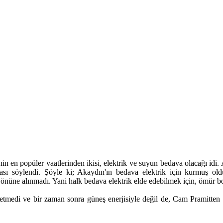
nin en popüler vaatlerinden ikisi, elektrik ve suyun bedava olacağı idi
ası söylendi. Şöyle ki; Akaydın'ın bedava elektrik için kurmuş old
 önüne alınmadı. Yani halk bedava elektrik elde edebilmek için, ömür b
medi ve bir zaman sonra güneş enerjisiyle değil de, Cam Pramitten aldı