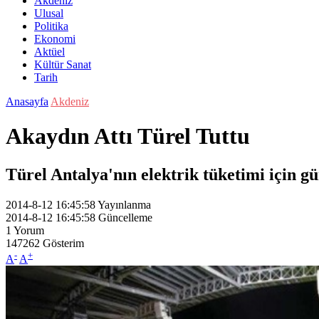
Akdeniz
Ulusal
Politika
Ekonomi
Aktüel
Kültür Sanat
Tarih
Anasayfa
Akdeniz
Akaydın Attı Türel Tuttu
Türel Antalya'nın elektrik tüketimi için g
2014-8-12 16:45:58
Yayınlanma
2014-8-12 16:45:58
Güncelleme
1
Yorum
147262
Gösterim
-
+
A
A