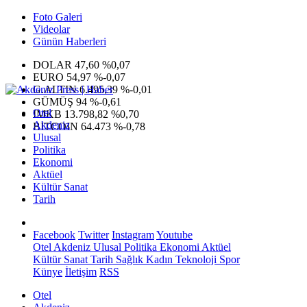
Foto Galeri
Videolar
Günün Haberleri
DOLAR
47,60
%0,07
EURO
54,97
%-0,07
G.ALTIN
6.495,39
%-0,01
GÜMÜŞ
94
%-0,61
Otel
IMKB
13.798,82
%0,70
Akdeniz
BITCOIN
64.473
%-0,78
Ulusal
Politika
Ekonomi
Aktüel
Kültür Sanat
Tarih
Facebook
Twitter
Instagram
Youtube
Otel
Akdeniz
Ulusal
Politika
Ekonomi
Aktüel
Kültür Sanat
Tarih
Sağlık
Kadın
Teknoloji
Spor
Künye
İletişim
RSS
Otel