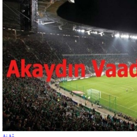
-
+
A
A