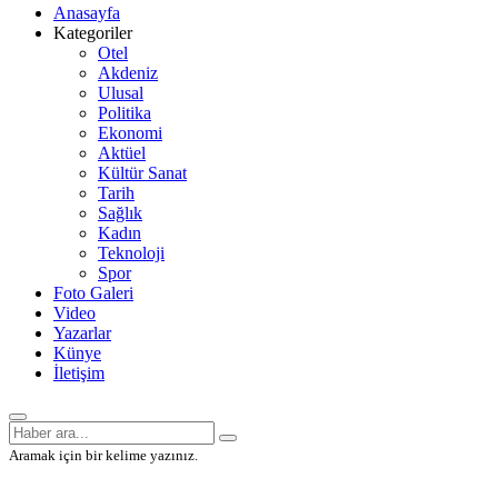
Anasayfa
Kategoriler
Otel
Akdeniz
Ulusal
Politika
Ekonomi
Aktüel
Kültür Sanat
Tarih
Sağlık
Kadın
Teknoloji
Spor
Foto Galeri
Video
Yazarlar
Künye
İletişim
Aramak için bir kelime yazınız.