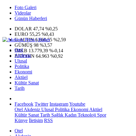
Foto Galeri
Videolar
Günün Haberleri
DOLAR
47,74
%0,25
EURO
55,25
%0,43
G.ALTIN
6.660,55
%2,59
GÜMÜŞ
98
%3,57
Otel
IMKB
13.779,39
%-0,14
Akdeniz
BITCOIN
64.963
%0,92
Ulusal
Politika
Ekonomi
Aktüel
Kültür Sanat
Tarih
Facebook
Twitter
Instagram
Youtube
Otel
Akdeniz
Ulusal
Politika
Ekonomi
Aktüel
Kültür Sanat
Tarih
Sağlık
Kadın
Teknoloji
Spor
Künye
İletişim
RSS
Otel