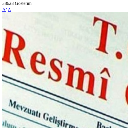
38628
Gösterim
-
+
A
A