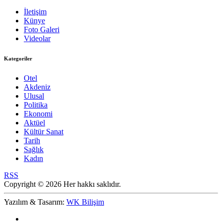
İletişim
Künye
Foto Galeri
Videolar
Kategoriler
Otel
Akdeniz
Ulusal
Politika
Ekonomi
Aktüel
Kültür Sanat
Tarih
Sağlık
Kadın
RSS
Copyright © 2026 Her hakkı saklıdır.
Yazılım & Tasarım:
WK Bilişim