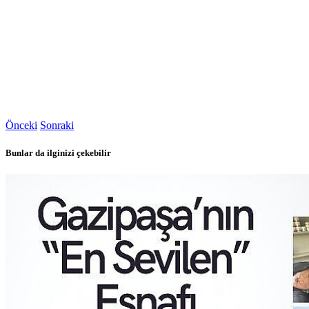
Önceki
Sonraki
Bunlar da ilginizi çekebilir