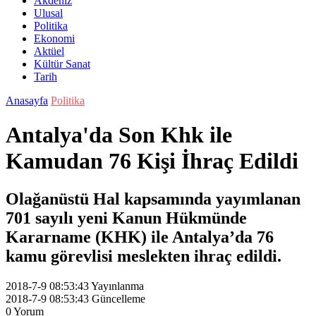
Akdeniz
Ulusal
Politika
Ekonomi
Aktüel
Kültür Sanat
Tarih
Anasayfa
Politika
Antalya'da Son Khk ile
Kamudan 76 Kişi İhraç Edildi
Olağanüstü Hal kapsamında yayımlanan
701 sayılı yeni Kanun Hükmünde
Kararname (KHK) ile Antalya’da 76
kamu görevlisi meslekten ihraç edildi.
2018-7-9 08:53:43
Yayınlanma
2018-7-9 08:53:43
Güncelleme
0
Yorum