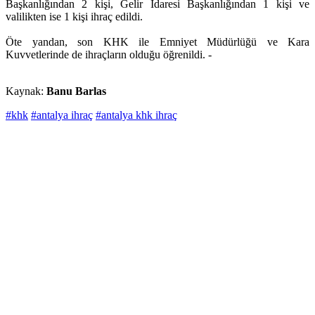
Başkanlığından 2 kişi, Gelir İdaresi Başkanlığından 1 kişi ve
valilikten ise 1 kişi ihraç edildi.
Öte yandan, son KHK ile Emniyet Müdürlüğü ve Kara
Kuvvetlerinde de ihraçların olduğu öğrenildi. -
Kaynak:
Banu Barlas
#khk
#antalya ihraç
#antalya khk ihraç