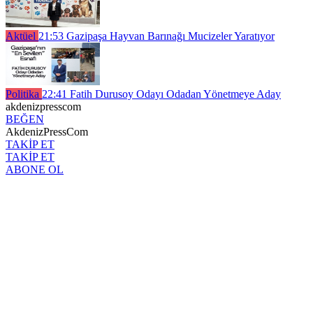
Aktüel
21:53
Gazipaşa Hayvan Barınağı Mucizeler Yaratıyor
Politika
22:41
Fatih Durusoy Odayı Odadan Yönetmeye Aday
akdenizpresscom
BEĞEN
AkdenizPressCom
TAKİP ET
TAKİP ET
ABONE OL