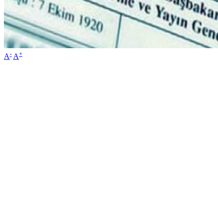
-
+
A
A