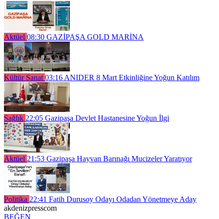
Aktüel
08:30
GAZİPAŞA GOLD MARİNA
Kültür Sanat
03:16
ANIDER 8 Mart Etkinliğine Yoğun Katılım
Sağlık
22:05
Gazipaşa Devlet Hastanesine Yoğun İlgi
Aktüel
21:53
Gazipaşa Hayvan Barınağı Mucizeler Yaratıyor
Politika
22:41
Fatih Durusoy Odayı Odadan Yönetmeye Aday
akdenizpresscom
BEĞEN