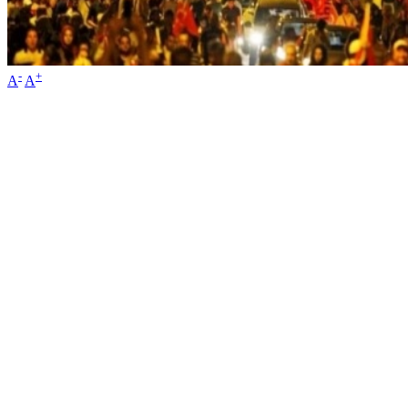
-
+
A
A