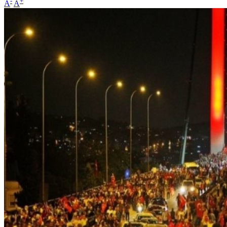
-
+
A
A