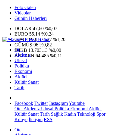
Foto Galeri
Videolar
Günün Haberleri
DOLAR
47,60
%0,07
EURO
55,14
%0,24
G.ALTIN
6.574,27
%1,20
GÜMÜŞ
96
%0,82
Otel
IMKB
13.703,13
%0,00
Akdeniz
BITCOIN
64.485
%0,11
Ulusal
Politika
Ekonomi
Aktüel
Kültür Sanat
Tarih
Facebook
Twitter
Instagram
Youtube
Otel
Akdeniz
Ulusal
Politika
Ekonomi
Aktüel
Kültür Sanat
Tarih
Sağlık
Kadın
Teknoloji
Spor
Künye
İletişim
RSS
Otel