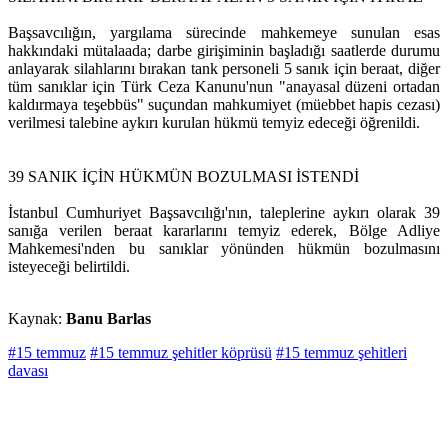
Başsavcılığın, yargılama sürecinde mahkemeye sunulan esas
hakkındaki mütalaada; darbe girişiminin başladığı saatlerde durumu
anlayarak silahlarını bırakan tank personeli 5 sanık için beraat, diğer
tüm sanıklar için Türk Ceza Kanunu'nun "anayasal düzeni ortadan
kaldırmaya teşebbüs" suçundan mahkumiyet (müebbet hapis cezası)
verilmesi talebine aykırı kurulan hükmü temyiz edeceği öğrenildi.
39 SANIK İÇİN HÜKMÜN BOZULMASI İSTENDİ
İstanbul Cumhuriyet Başsavcılığı'nın, taleplerine aykırı olarak 39
sanığa verilen beraat kararlarını temyiz ederek, Bölge Adliye
Mahkemesi'nden bu sanıklar yönünden hükmün bozulmasını
isteyeceği belirtildi.
Kaynak:
Banu Barlas
#15 temmuz
#15 temmuz şehitler köprüsü
#15 temmuz şehitleri
davası