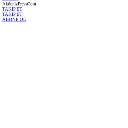
AkdenizPressCom
TAKİP ET
TAKİP ET
ABONE OL