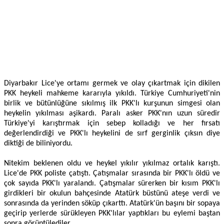
Diyarbakır Lice'ye ortamı germek ve olay çıkartmak için dikilen
PKK heykeli mahkeme kararıyla yıkıldı. Türkiye Cumhuriyeti'nin
birlik ve bütünlüğüne sıkılmış ilk PKK'lı kurşunun simgesi olan
heykelin yıkılması aşikardı. Paralı asker PKK'nın uzun süredir
Türkiye'yi karıştırmak için sebep kolladığı ve her fırsatı
değerlendirdiği ve PKK'lı heykelini de sırf gerginlik çıksın diye
diktiği de biliniyordu.
Nitekim beklenen oldu ve heykel yıkılır yıkılmaz ortalık karıştı.
Lice'de PKK poliste çatıştı. Çatışmalar sırasında bir PKK'lı öldü ve
çok sayıda PKK'lı yaralandı. Çatışmalar sürerken bir kısım PKK'lı
girdikleri bir okulun bahçesinde Atatürk büstünü ateşe verdi ve
sonrasında da yerinden söküp çıkarttı. Atatürk'ün başını bir sopaya
geçirip yerlerde sürükleyen PKK'lılar yaptıkları bu eylemi baştan
sonra görüntülediler.