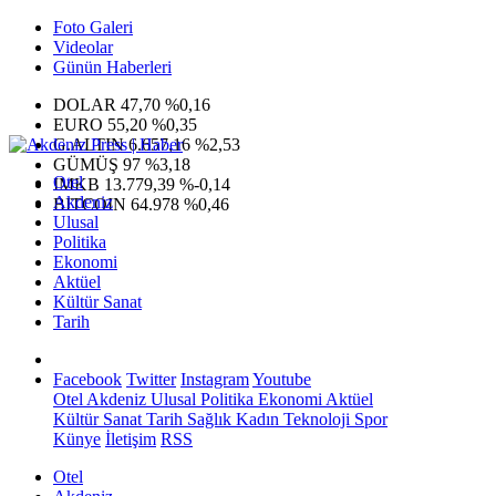
Foto Galeri
Videolar
Günün Haberleri
DOLAR
47,70
%0,16
EURO
55,20
%0,35
G.ALTIN
6.657,16
%2,53
GÜMÜŞ
97
%3,18
Otel
IMKB
13.779,39
%-0,14
Akdeniz
BITCOIN
64.978
%0,46
Ulusal
Politika
Ekonomi
Aktüel
Kültür Sanat
Tarih
Facebook
Twitter
Instagram
Youtube
Otel
Akdeniz
Ulusal
Politika
Ekonomi
Aktüel
Kültür Sanat
Tarih
Sağlık
Kadın
Teknoloji
Spor
Künye
İletişim
RSS
Otel