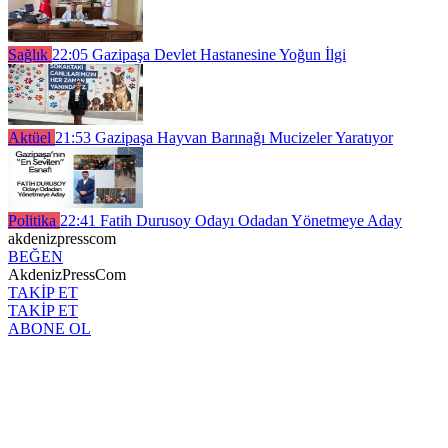
Sağlık
22:05
Gazipaşa Devlet Hastanesine Yoğun İlgi
Aktüel
21:53
Gazipaşa Hayvan Barınağı Mucizeler Yaratıyor
Politika
22:41
Fatih Durusoy Odayı Odadan Yönetmeye Aday
akdenizpresscom
BEĞEN
AkdenizPressCom
TAKİP ET
TAKİP ET
ABONE OL