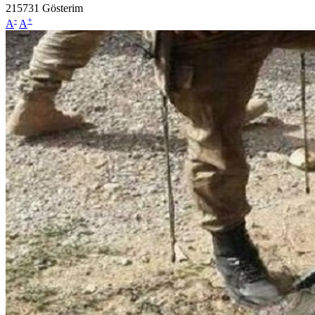
215731
Gösterim
-
+
A
A