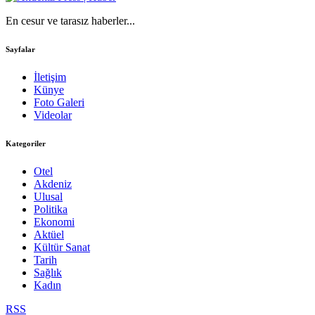
En cesur ve tarasız haberler...
Sayfalar
İletişim
Künye
Foto Galeri
Videolar
Kategoriler
Otel
Akdeniz
Ulusal
Politika
Ekonomi
Aktüel
Kültür Sanat
Tarih
Sağlık
Kadın
RSS