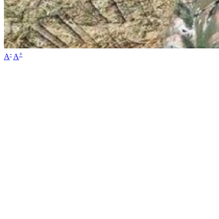
-
+
A
A