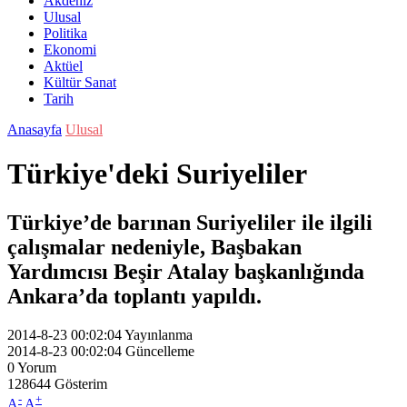
Akdeniz
Ulusal
Politika
Ekonomi
Aktüel
Kültür Sanat
Tarih
Anasayfa
Ulusal
Türkiye'deki Suriyeliler
Türkiye’de barınan Suriyeliler ile ilgili
çalışmalar nedeniyle, Başbakan
Yardımcısı Beşir Atalay başkanlığında
Ankara’da toplantı yapıldı.
2014-8-23 00:02:04
Yayınlanma
2014-8-23 00:02:04
Güncelleme
0
Yorum
128644
Gösterim
-
+
A
A