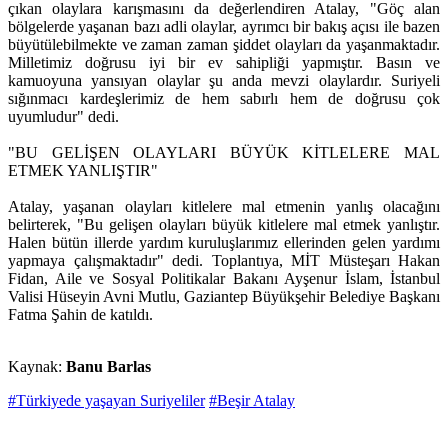
çıkan olaylara karışmasını da değerlendiren Atalay, "Göç alan
bölgelerde yaşanan bazı adli olaylar, ayrımcı bir bakış açısı ile bazen
büyütülebilmekte ve zaman zaman şiddet olayları da yaşanmaktadır.
Milletimiz doğrusu iyi bir ev sahipliği yapmıştır. Basın ve
kamuoyuna yansıyan olaylar şu anda mevzi olaylardır. Suriyeli
sığınmacı kardeşlerimiz de hem sabırlı hem de doğrusu çok
uyumludur" dedi.
"BU GELİŞEN OLAYLARI BÜYÜK KİTLELERE MAL
ETMEK YANLIŞTIR"
Atalay, yaşanan olayları kitlelere mal etmenin yanlış olacağını
belirterek, "Bu gelişen olayları büyük kitlelere mal etmek yanlıştır.
Halen bütün illerde yardım kuruluşlarımız ellerinden gelen yardımı
yapmaya çalışmaktadır" dedi. Toplantıya, MİT Müsteşarı Hakan
Fidan, Aile ve Sosyal Politikalar Bakanı Ayşenur İslam, İstanbul
Valisi Hüseyin Avni Mutlu, Gaziantep Büyükşehir Belediye Başkanı
Fatma Şahin de katıldı.
Kaynak:
Banu Barlas
#Türkiyede yaşayan Suriyeliler
#Beşir Atalay