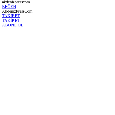
akdenizpresscom
BEĞEN
AkdenizPressCom
TAKİP ET
TAKİP ET
ABONE OL