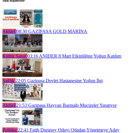
Son Haberler
Aktüel
08:30
GAZİPAŞA GOLD MARİNA
Kültür Sanat
03:16
ANIDER 8 Mart Etkinliğine Yoğun Katılım
Sağlık
22:05
Gazipaşa Devlet Hastanesine Yoğun İlgi
Aktüel
21:53
Gazipaşa Hayvan Barınağı Mucizeler Yaratıyor
Politika
22:41
Fatih Durusoy Odayı Odadan Yönetmeye Aday