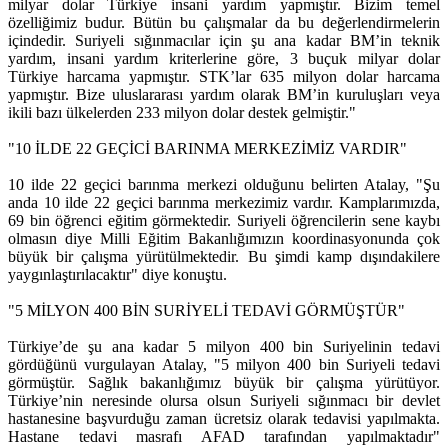
milyar dolar Türkiye insani yardım yapmıştır. Bizim temel
özelliğimiz budur. Bütün bu çalışmalar da bu değerlendirmelerin
içindedir. Suriyeli sığınmacılar için şu ana kadar BM’in teknik
yardım, insani yardım kriterlerine göre, 3 buçuk milyar dolar
Türkiye harcama yapmıştır. STK’lar 635 milyon dolar harcama
yapmıştır. Bize uluslararası yardım olarak BM’in kuruluşları veya
ikili bazı ülkelerden 233 milyon dolar destek gelmiştir."
"10 İLDE 22 GEÇİCİ BARINMA MERKEZİMİZ VARDIR"
10 ilde 22 geçici barınma merkezi olduğunu belirten Atalay, "Şu
anda 10 ilde 22 geçici barınma merkezimiz vardır. Kamplarımızda,
69 bin öğrenci eğitim görmektedir. Suriyeli öğrencilerin sene kaybı
olmasın diye Milli Eğitim Bakanlığımızın koordinasyonunda çok
büyük bir çalışma yürütülmektedir. Bu şimdi kamp dışındakilere
yaygınlaştırılacaktır" diye konuştu.
"5 MİLYON 400 BİN SURİYELİ TEDAVİ GÖRMÜŞTÜR"
Türkiye’de şu ana kadar 5 milyon 400 bin Suriyelinin tedavi
gördüğünü vurgulayan Atalay, "5 milyon 400 bin Suriyeli tedavi
görmüştür. Sağlık bakanlığımız büyük bir çalışma yürütüyor.
Türkiye’nin neresinde olursa olsun Suriyeli sığınmacı bir devlet
hastanesine başvurduğu zaman ücretsiz olarak tedavisi yapılmakta.
Hastane tedavi masrafı AFAD tarafından yapılmaktadır"