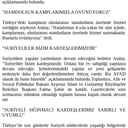
açıklamasında bulundu.
"HAMDOLSUN KAMPLARIMIZLA ÖVÜNÜYORUZ"
Türkiye’deki kampların uluslararası standartların üzerinde hizmet
verdiğini söyleyen Atalay, "Hamdolsun 4 yıla yakın bir süre içinde,
kamplarımız, uluslararası standartların üzerinde hizmet sunmaktadır.
Bunlarla övünüyoruz" dedi.
"SURİYELİLER BİZİM KARDEŞLERİMİZDİR"
Suriyelilere yapılan yardımların devam edeceğini belirten Atalay,
"Suriyeliler bizim kardeşimizdir. Onlara biz ev sahipliği yapmaya
devam edeceğiz. Şehirlerimizdeki yapılar ve yeni gelişmeler
nedeniyle daha ileri değerlendirmelere ihtiyaç vardır. Biz AFAD
olarak da bunu hissettik" açıklamasında bulundu.Toplantıya, Aile ve
Sosyal Politikalar Bakanı Ayşenur İslam ve Gaziantep Büyükşehir
Belediye Başkanı Fatma Şahin de katıldı. Gazetecilerin soru
sormasının mümkün olmadığı toplantı basına kapalı olarak devam
etti
"SURİYELİ SIĞINMACI KARDEŞLERİMİZ SABIRLI VE
UYUMLU"
Türkiye’de son günlerde Suriyeli mültecilerin yaşadığı bölgelerde