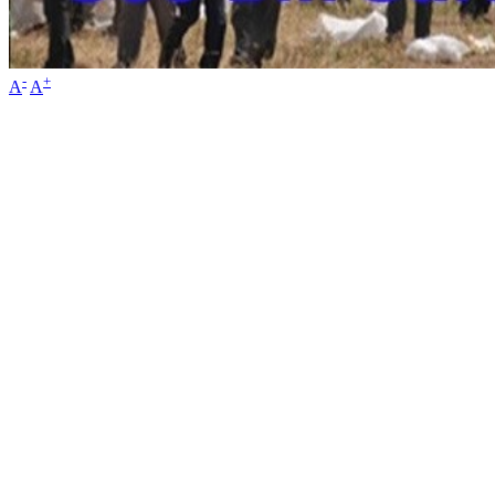
-
+
A
A