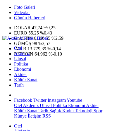
Foto Galeri
Videolar
Günün Haberleri
DOLAR
47,74
%0,25
EURO
55,25
%0,43
G.ALTIN
6.660,55
%2,59
GÜMÜŞ
98
%3,57
Otel
IMKB
13.779,39
%-0,14
Akdeniz
BITCOIN
64.962
%-0,10
Ulusal
Politika
Ekonomi
Aktüel
Kültür Sanat
Tarih
Facebook
Twitter
Instagram
Youtube
Otel
Akdeniz
Ulusal
Politika
Ekonomi
Aktüel
Kültür Sanat
Tarih
Sağlık
Kadın
Teknoloji
Spor
Künye
İletişim
RSS
Otel