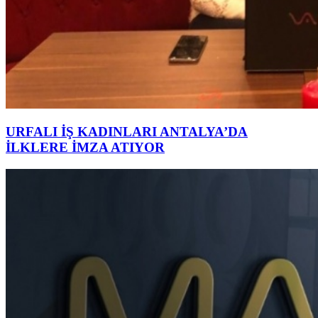
URFALI İŞ KADINLARI ANTALYA’DA
İLKLERE İMZA ATIYOR