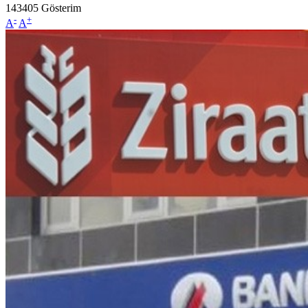
143405
Gösterim
-
+
A
A