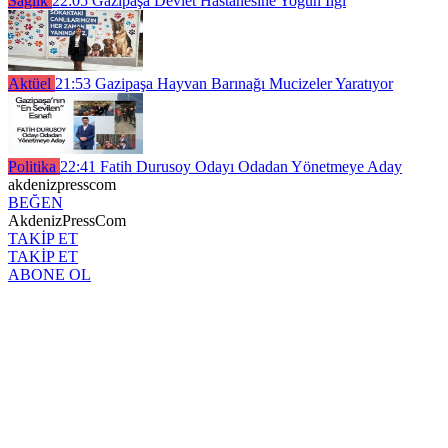
Sağlık
22:05
Gazipaşa Devlet Hastanesine Yoğun İlgi
Aktüel
21:53
Gazipaşa Hayvan Barınağı Mucizeler Yaratıyor
Politika
22:41
Fatih Durusoy Odayı Odadan Yönetmeye Aday
akdenizpresscom
BEĞEN
AkdenizPressCom
TAKİP ET
TAKİP ET
ABONE OL