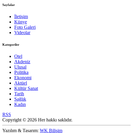
Sayfalar
İletişim
Künye
Foto Galeri
Videolar
Kategoriler
Otel
Akdeniz
Ulusal
Politika
Ekonomi
Aktüel
Kültür Sanat
Tarih
Sağlık
Kadın
RSS
Copyright © 2026 Her hakkı saklıdır.
Yazılım & Tasarım:
WK Bilişim