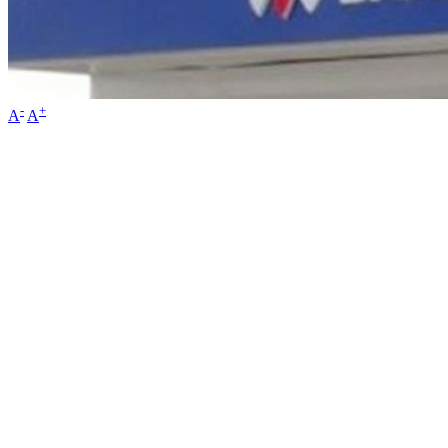
-
+
A
A