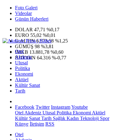
Foto Galeri
Videolar
Günün Haberleri
DOLAR
47,71
%0,17
EURO
55,02
%0,01
G.ALTIN
6.573,58
%1,25
GÜMÜŞ
98
%3,81
Otel
IMKB
13.881,78
%0,60
Akdeniz
BITCOIN
64.316
%-0,77
Ulusal
Politika
Ekonomi
Aktüel
Kültür Sanat
Tarih
Facebook
Twitter
Instagram
Youtube
Otel
Akdeniz
Ulusal
Politika
Ekonomi
Aktüel
Kültür Sanat
Tarih
Sağlık
Kadın
Teknoloji
Spor
Künye
İletişim
RSS
Otel