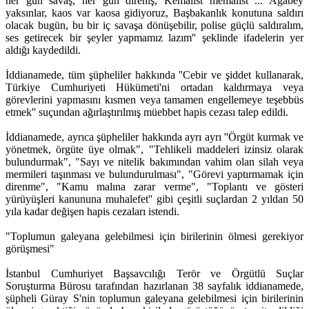
her gün savaş, her gün direniş, Kemalist memalist ... Ağabey
yaksınlar, kaos var kaosa gidiyoruz, Başbakanlık konutuna saldırı
olacak bugün, bu bir iç savaşa dönüşebilir, polise güçlü saldıralım,
ses getirecek bir şeyler yapmamız lazım'' şeklinde ifadelerin yer
aldığı kaydedildi.
İddianamede, tüm şüpheliler hakkında ''Cebir ve şiddet kullanarak,
Türkiye Cumhuriyeti Hükümeti'ni ortadan kaldırmaya veya
görevlerini yapmasını kısmen veya tamamen engellemeye teşebbüs
etmek'' suçundan ağırlaştırılmış müebbet hapis cezası talep edildi.
İddianamede, ayrıca şüpheliler hakkında ayrı ayrı ''Örgüt kurmak ve
yönetmek, örgüte üye olmak", "Tehlikeli maddeleri izinsiz olarak
bulundurmak", "Sayı ve nitelik bakımından vahim olan silah veya
mermileri taşınması ve bulundurulması", "Görevi yaptırmamak için
direnme", "Kamu malına zarar verme", "Toplantı ve gösteri
yürüyüşleri kanununa muhalefet'' gibi çeşitli suçlardan 2 yıldan 50
yıla kadar değişen hapis cezaları istendi.
"Toplumun galeyana gelebilmesi için birilerinin ölmesi gerekiyor
görüşmesi"
İstanbul Cumhuriyet Başsavcılığı Terör ve Örgütlü Suçlar
Soruşturma Bürosu tarafından hazırlanan 38 sayfalık iddianamede,
şüpheli Güray S'nin toplumun galeyana gelebilmesi için birilerinin