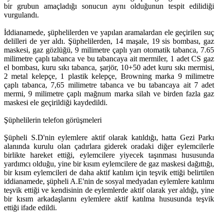
bir grubun amaçladığı sonucun aynı olduğunun tespit edilidiği
vurgulandı.
İddianamede, şüphelilerden ve yapılan aramalardan ele geçirilen suç
delilleri de yer aldı. Şüphelilerden, 14 maşale, 19 sis bombası, gaz
maskesi, gaz gözlüğü, 9 milimetre çaplı yarı otomatik tabanca, 7.65
milimetre çaplı tabanca ve bu tabancaya ait mermiler, 1 adet CS gaz
el bombası, kuru sıkı tabanca, şarjör, 10+50 adet kuru sıkı mermisi,
2 metal kelepçe, 1 plastik kelepçe, Browning marka 9 milimetre
çaplı tabanca, 7,65 milimetre tabanca ve bu tabancaya ait 7 adet
mermi, 9 milimetre çaplı mağnum marka silah ve birden fazla gaz
maskesi ele geçirildiği kaydedildi.
Şüphelilerin telefon görüşmeleri
Şüpheli S.D'nin eylemlere aktif olarak katıldığı, hatta Gezi Parkı
alanında kurulu olan çadırlara giderek oradaki diğer eylemcilerle
birlikte hareket ettiği, eylemcilere yiyecek taşınması hususunda
yardımcı olduğu, yine bir kısım eylemcilere de gaz maskesi dağıttığı,
bir kısım eylemcileri de daha aktif katılım için teşvik ettiği belirtilen
iddianamede, şüpheli A.E'nin de sosyal medyadan eylemlere katılımı
teşvik ettiği ve kendisinin de eylemlerde aktif olarak yer aldığı, yine
bir kısım arkadaşlarını eylemlere aktif katılma hususunda teşvik
ettiği ifade edildi.