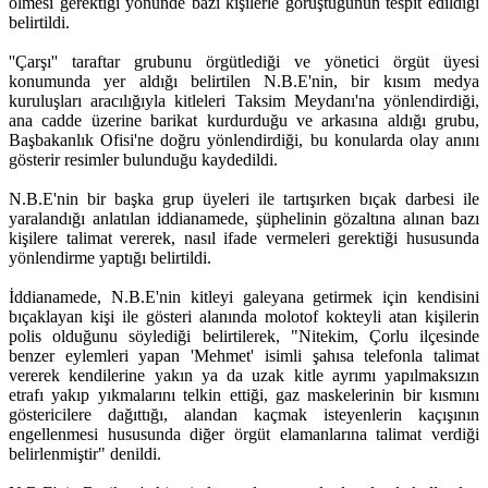
ölmesi gerektiği yönünde bazı kişilerle görüştüğünün tespit edildiği
belirtildi.
''Çarşı'' taraftar grubunu örgütlediği ve yönetici örgüt üyesi
konumunda yer aldığı belirtilen N.B.E'nin, bir kısım medya
kuruluşları aracılığıyla kitleleri Taksim Meydanı'na yönlendirdiği,
ana cadde üzerine barikat kurdurduğu ve arkasına aldığı grubu,
Başbakanlık Ofisi'ne doğru yönlendirdiği, bu konularda olay anını
gösterir resimler bulunduğu kaydedildi.
N.B.E'nin bir başka grup üyeleri ile tartışırken bıçak darbesi ile
yaralandığı anlatılan iddianamede, şüphelinin gözaltına alınan bazı
kişilere talimat vererek, nasıl ifade vermeleri gerektiği hususunda
yönlendirme yaptığı belirtildi.
İddianamede, N.B.E'nin kitleyi galeyana getirmek için kendisini
bıçaklayan kişi ile gösteri alanında molotof kokteyli atan kişilerin
polis olduğunu söylediği belirtilerek, "Nitekim, Çorlu ilçesinde
benzer eylemleri yapan 'Mehmet' isimli şahısa telefonla talimat
vererek kendilerine yakın ya da uzak kitle ayrımı yapılmaksızın
etrafı yakıp yıkmalarını telkin ettiği, gaz maskelerinin bir kısmını
göstericilere dağıttığı, alandan kaçmak isteyenlerin kaçışının
engellenmesi hususunda diğer örgüt elamanlarına talimat verdiği
belirlenmiştir" denildi.