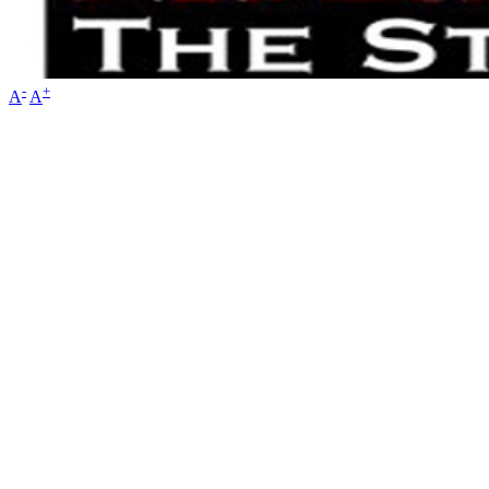
-
+
A
A