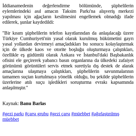
İddianamedenin değerlendirme bölümünde, şüphelilerin
eylemlerindeki asıl amacın Taksim Parkı'na alışveriş merkezi
yapılması için ağaçların kesilmesini engellemek olmadığı ifade
edilerek, şunlar kaydedildi:
''Bir kısım şüphelilerin telefon kayıtlarından da anlaşılacağı üzere
Türkiye Cumhuriyeti'nin yasal olarak kurulmuş hükümetini gayrı
yasal yollardan devirmeyi amaçladıkları bu sonucu kolaylaştırmak
için de ülkede kaos ve otorite boşluğu oluşturmaya çalıştıkları,
özellikle eş güdümlü olarak Ankara ve İstanbul'daki Başbakanlık
ofisini ele geçirerek yabancı basın organlarına da ülkedeki zafaiyet
görünümü görüntüleri servis etmek suretiyla dış destek de alarak
amaçlarına ulaşmaya çalıştıkları, şüphelilerin savunmalarının
tamamen suçtan kurtulmaya yönelik olduğu, bu şekilde şüphelilerin
üzerlerine atılı suçu işledikleri soruşturma evrakı kapsamında
anlaşılmıştır.''
Kaynak:
Banu Barlas
#gezi parkı
#çarşı grubu
#gezi çarşı
#müebbet
#ağırlaştırılmış
müebbet