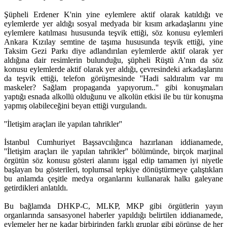
Şüpheli Erdener K'nin yine eylemlere aktif olarak katıldığı ve
eylemlerde yer aldığı sosyal medyada bir kısım arkadaşlarını yine
eylemlere katılması hususunda teşvik ettiği, söz konusu eylemleri
Ankara Kızılay semtine de taşıma hususunda teşvik ettiği, yine
Taksim Gezi Parkı diye adlandırılan eylemlerde aktif olarak yer
aldığına dair resimlerin bulunduğu, şüpheli Rüştü A'nın da söz
konusu eylemlerde aktif olarak yer aldığı, çevresindeki arkadaşlarını
da teşvik ettiği, telefon görüşmesinde ''Hadi saldıralım var mı
maskeler? Sağlam propaganda yapıyorum..'' gibi konuşmaları
yaptığı esnada alkollü olduğunu ve alkolün etkisi ile bu tür konuşma
yapmış olabileceğini beyan ettiği vurgulandı.
''İletişim araçları ile yapılan tahrikler''
İstanbul Cumhuriyet Başsavcılığınca hazırlanan iddianamede,
''İletişim araçları ile yapılan tahrikler'' bölümünde, birçok marjinal
örgütün söz konusu gösteri alanını işgal edip tamamen iyi niyetle
başlayan bu gösterileri, toplumsal tepkiye dönüştürmeye çalıştıkları
bu anlamda çeşitle medya organlarını kullanarak halkı galeyane
getirdikleri anlatıldı.
Bu bağlamda DHKP-C, MLKP, MKP gibi örgütlerin yayın
organlarında sansasyonel haberler yapıldığı belirtilen iddianamede,
eylemeler her ne kadar birbirinden farklı gruplar gibi görünse de her