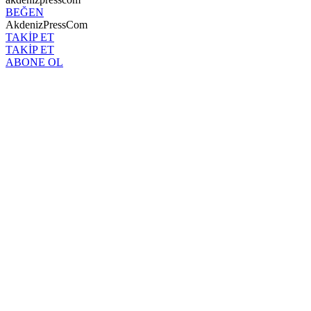
BEĞEN
AkdenizPressCom
TAKİP ET
TAKİP ET
ABONE OL