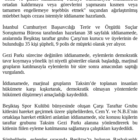
ortadan kaldırmaya veya görevlerini yapmasını kısmen veya
tamamen engellemeye teşebbüs etmek'' suçundan ağırlaştırılmış
müebbet hapis cezası istemiyle iddianame hazırlandı.
İstanbul Cumhuriyet Başsavcılığı Terör ve Örgütlü Suçlar
Soruşturma Bürosu tarafından hazırlanan 38 sayfalık iddianamede,
aralarında Beşiktaş taraftar grubu Çarşı'nın kurucu ve üyelerinin de
bulunduğu 35 kişi şüpheli, 9 polis de müşteki olarak yer alıyor.
Gezi Parkı sürecine değinilen iddianamede, eylemlerin demokratik
tavır koymaya yönelik iyi niyetli gösteriler olarak başladığı, marjinal
grupların katılmasıyla eylemlerin bir süre sonra amacından saptığı
vurgulandı.
İddianamede, marjinal grupların Taksim’de toplanan insanları
hükümete karşı kışkırtarak, demokratik olmayan yöntemlerle
hükümeti düşürmeyi amaçladığı kaydedildi.
Beşiktaş Spor Kulübü bünyesinde oluşan Çarşı Taraftar Grubu
kitlesini hareket geçirmek üzere şüphelilerden, Cem Y. ve N.B.E'nin
ortaklaşa hareket ettikleri anlatılan iddianamede, söz konusu kişilerin
taraftar grubunu Taksim Gezi Parkı alanına yönlendirerek bu
kitlenin fiilen eyleme katılmasına sağlamaya çalıştıkları kaydedildi.
Şüphelilerin, eylemler sırasında Beşiktaş’ta bulunan Başbakanlık