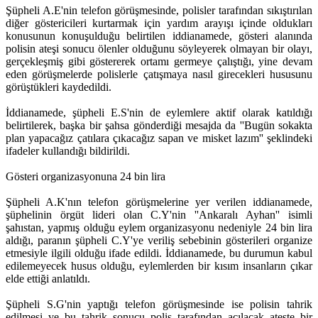
Şüpheli A.E'nin telefon görüşmesinde, polisler tarafından sıkıştırılan
diğer göstericileri kurtarmak için yardım arayışı içinde oldukları
konusunun konuşulduğu belirtilen iddianamede, gösteri alanında
polisin ateşi sonucu ölenler olduğunu söyleyerek olmayan bir olayı,
gerçekleşmiş gibi göstererek ortamı germeye çalıştığı, yine devam
eden görüşmelerde polislerle çatışmaya nasıl girecekleri hususunu
görüştükleri kaydedildi.
İddianamede, şüpheli E.S'nin de eylemlere aktif olarak katıldığı
belirtilerek, başka bir şahsa gönderdiği mesajda da ''Bugün sokakta
plan yapacağız çatılara çıkacağız sapan ve misket lazım'' şeklindeki
ifadeler kullandığı bildirildi.
Gösteri organizasyonuna 24 bin lira
Şüpheli A.K'nın telefon görüşmelerine yer verilen iddianamede,
şüphelinin örgüt lideri olan C.Y'nin ''Ankaralı Ayhan'' isimli
şahıstan, yapmış olduğu eylem organizasyonu nedeniyle 24 bin lira
aldığı, paranın şüpheli C.Y'ye veriliş sebebinin gösterileri organize
etmesiyle ilgili olduğu ifade edildi. İddianamede, bu durumun kabul
edilemeyecek husus olduğu, eylemlerden bir kısım insanların çıkar
elde ettiği anlatıldı.
Şüpheli S.G'nin yaptığı telefon görüşmesinde ise polisin tahrik
edilmesi ve bu tahrik sonucu polis tarafından açılacak ateşte bir