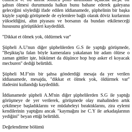
şahsın ölmesi durumunda halkın bunu bahane ederek galeyana
geleceğini söylediği ifade edilen iddianamede, şüphelinin bir başka
kişiyle yaptığı görüşmede de eylemlere bağlı olarak döviz kurlarının
yükseldiğini, altın piyasası ve borsanın da bundan etkileneceği
hususunu görüştükleri kaydedildi.
''Dikkat et ölmek yok, öldürmek var''
Şüpheli A.U'nun diğer şüphelilerden G.S ile yaptığı görüşmede,
''Beşiktaş'ta falan böyle kameralara yakalanan bir adam ölürse o
zaman gittiler işte, hükümet da düşünce hop hop asker el koyacak
mecburen'' dediği belirtildi.
Şüpheli M.F'nin bir şahsa gönderdiği mesaja da yer verilen
iddianamede, mesajda, ''dikkat et ölmek yok, öldürmek var''
ifadesini kullandığı kaydedildi.
İddianamede şüpheli A.M'nin diğer şüphelilerden S.G ile yaptığı
görüşmeye de yer verilerek, görüşmede olay mahalinden artık
çekilmeye başladıklarını ve müdaheleyi bıraktıklarını, zira eylemi
kendilerinin yaptığını ancak "kaymağını ise C.Y ile arkadaşlarının
yediğini" beyan ettiği belirtildi.
Değelendirme bölümü