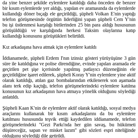
da yine benzer şekilde eylemlere katıldığı daha önceden de benzer
bir kısım eylemlerde yer aldığı, yapılan ev aramasında da eylemlerde
kullandığı döner bıçağı ele geçirildiği, şüpheli Volkan E'nin yaptığı
telefon görüşmesinde örgütün liderliğini yapan şüpheli Cem Y'nin
bu işi üstlenmesi karşılığı birilerinden 25 bin para aldığı hususunun
görüşüldüğü ve karşılığında herkesi Taksim olaylarına katıp
kullandığı konusunu görüştükleri belirtildi.
Kız arkadaşına hava atmak için eylemlere katıldı
İddianamede, şüpheli Erdem I'nın izinsiz gösteri yürüyüşüne 3 gün
süre ile katıldığına ve polise direndiğine, evinde yapılan aramada ele
geçirilen pet şişe içerisinde yapılmış patlayıcı düzeneğinin ele
geçirildiğine işaret edilerek, şüpheli Koray Y'nin eylemlere yine aktif
olarak katıldığı, atılan gaz bombalarından etkilenerek son aşamada
alanı terk edip kaçtığı, telefon görüşmelerindeki eylemlere katılma
konusunun kız arkadaşının hava atmaya yönelik olduğunu söylediği
anlatıldı.
Şüpheli Kaan K'nin de eylemlere aktif olarak katıldığı, sosyal medya
araçlarını kullanarak bir kısım arkadaşlarını da bu eylemlere
katılması hususunda teşvik ettiği kaydedilen iddianamede, telefon
görüşmelerindeki ''Gezi Parkı'nda her gün savaş, bu hükümeti
düşüreceğiz, sapan ve misket lazım'' gibi sözleri espri niteliğinde
olduğunu söylediği dile getirildi.