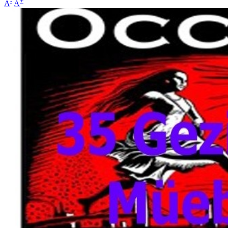
-
+
A
A