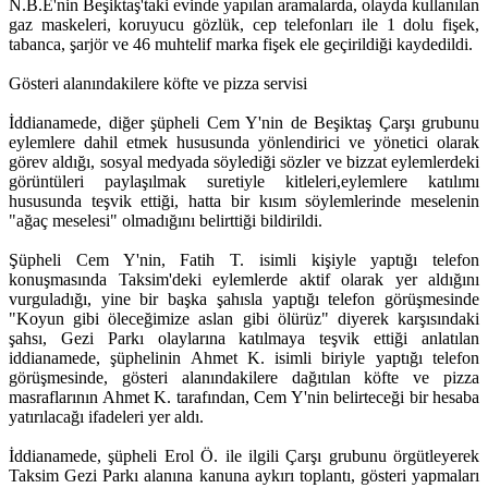
N.B.E'nin Beşiktaş'taki evinde yapılan aramalarda, olayda kullanılan
gaz maskeleri, koruyucu gözlük, cep telefonları ile 1 dolu fişek,
tabanca, şarjör ve 46 muhtelif marka fişek ele geçirildiği kaydedildi.
Gösteri alanındakilere köfte ve pizza servisi
İddianamede, diğer şüpheli Cem Y'nin de Beşiktaş Çarşı grubunu
eylemlere dahil etmek hususunda yönlendirici ve yönetici olarak
görev aldığı, sosyal medyada söylediği sözler ve bizzat eylemlerdeki
görüntüleri paylaşılmak suretiyle kitleleri,eylemlere katılımı
hususunda teşvik ettiği, hatta bir kısım söylemlerinde meselenin
"ağaç meselesi" olmadığını belirttiği bildirildi.
Şüpheli Cem Y'nin, Fatih T. isimli kişiyle yaptığı telefon
konuşmasında Taksim'deki eylemlerde aktif olarak yer aldığını
vurguladığı, yine bir başka şahısla yaptığı telefon görüşmesinde
"Koyun gibi öleceğimize aslan gibi ölürüz" diyerek karşısındaki
şahsı, Gezi Parkı olaylarına katılmaya teşvik ettiği anlatılan
iddianamede, şüphelinin Ahmet K. isimli biriyle yaptığı telefon
görüşmesinde, gösteri alanındakilere dağıtılan köfte ve pizza
masraflarının Ahmet K. tarafından, Cem Y'nin belirteceği bir hesaba
yatırılacağı ifadeleri yer aldı.
İddianamede, şüpheli Erol Ö. ile ilgili Çarşı grubunu örgütleyerek
Taksim Gezi Parkı alanına kanuna aykırı toplantı, gösteri yapmaları