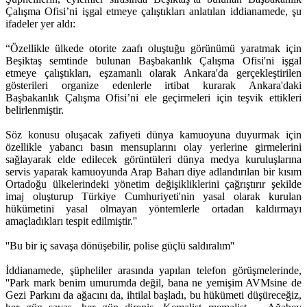
Çalışma Ofisi’ni işgal etmeye çalıştıkları anlatılan iddianamede, şu
ifadeler yer aldı:
“Özellikle ülkede otorite zaafı oluştuğu görünümü yaratmak için
Beşiktaş semtinde bulunan Başbakanlık Çalışma Ofisi'ni işgal
etmeye çalıştıkları, eşzamanlı olarak Ankara'da gerçekleştirilen
gösterileri organize edenlerle irtibat kurarak Ankara'daki
Başbakanlık Çalışma Ofisi’ni ele geçirmeleri için teşvik ettikleri
belirlenmiştir.
Söz konusu oluşacak zafiyeti dünya kamuoyuna duyurmak için
özellikle yabancı basın mensuplarını olay yerlerine girmelerini
sağlayarak elde edilecek görüntüleri dünya medya kuruluşlarına
servis yaparak kamuoyunda Arap Baharı diye adlandırılan bir kısım
Ortadoğu ülkelerindeki yönetim değişikliklerini çağrıştırır şekilde
imaj oluşturup Türkiye Cumhuriyeti'nin yasal olarak kurulan
hükümetini yasal olmayan yöntemlerle ortadan kaldırmayı
amaçladıkları tespit edilmiştir.''
''Bu bir iç savaşa dönüşebilir, polise güçlü saldıralım''
İddianamede, şüpheliler arasında yapılan telefon görüşmelerinde,
''Park mark benim umurumda değil, bana ne yemişim AVMsine de
Gezi Parkını da ağacını da, ihtilal başladı, bu hükümeti düşüreceğiz,