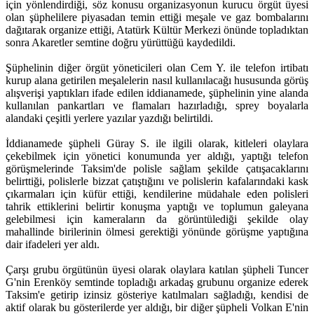
için yönlendirdiği, söz konusu organizasyonun kurucu örgüt üyesi
olan şüphelilere piyasadan temin ettiği meşale ve gaz bombalarını
dağıtarak organize ettiği, Atatürk Kültür Merkezi önünde topladıktan
sonra Akaretler semtine doğru yürüttüğü kaydedildi.
Şüphelinin diğer örgüt yöneticileri olan Cem Y. ile telefon irtibatı
kurup alana getirilen meşalelerin nasıl kullanılacağı hususunda görüş
alışverişi yaptıkları ifade edilen iddianamede, şüphelinin yine alanda
kullanılan pankartları ve flamaları hazırladığı, sprey boyalarla
alandaki çeşitli yerlere yazılar yazdığı belirtildi.
İddianamede şüpheli Güray S. ile ilgili olarak, kitleleri olaylara
çekebilmek için yönetici konumunda yer aldığı, yaptığı telefon
görüşmelerinde Taksim'de polisle sağlam şekilde çatışacaklarını
belirttiği, polislerle bizzat çatıştığını ve polislerin kafalarındaki kask
çıkarmaları için küfür ettiği, kendilerine müdahale eden polisleri
tahrik ettiklerini belirtir konuşma yaptığı ve toplumun galeyana
gelebilmesi için kameraların da görüntülediği şekilde olay
mahallinde birilerinin ölmesi gerektiği yönünde görüşme yaptığına
dair ifadeleri yer aldı.
Çarşı grubu örgütünün üyesi olarak olaylara katılan şüpheli Tuncer
G'nin Erenköy semtinde topladığı arkadaş grubunu organize ederek
Taksim'e getirip izinsiz gösteriye katılmaları sağladığı, kendisi de
aktif olarak bu gösterilerde yer aldığı, bir diğer şüpheli Volkan E'nin