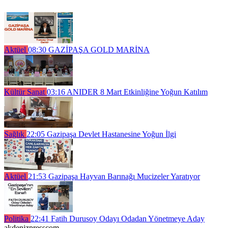
Aktüel
08:30
GAZİPAŞA GOLD MARİNA
Kültür Sanat
03:16
ANIDER 8 Mart Etkinliğine Yoğun Katılım
Sağlık
22:05
Gazipaşa Devlet Hastanesine Yoğun İlgi
Aktüel
21:53
Gazipaşa Hayvan Barınağı Mucizeler Yaratıyor
Politika
22:41
Fatih Durusoy Odayı Odadan Yönetmeye Aday
akdenizpresscom