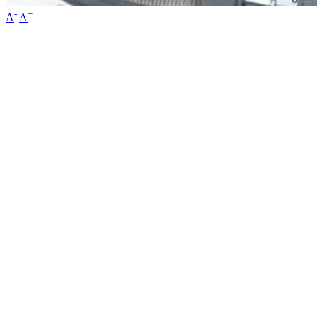
-
+
A
A