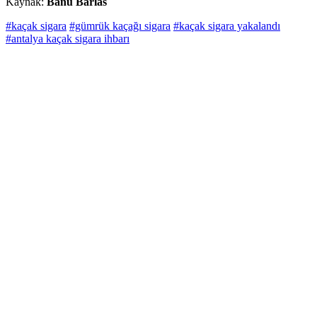
Kaynak:
Banu Barlas
#kaçak sigara
#gümrük kaçağı sigara
#kaçak sigara yakalandı
#antalya kaçak sigara ihbarı