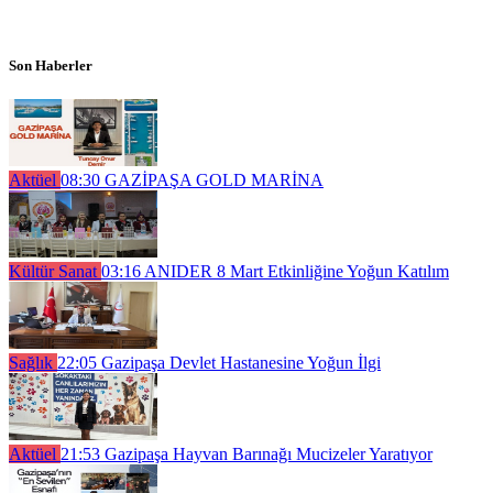
Son Haberler
Aktüel
08:30
GAZİPAŞA GOLD MARİNA
Kültür Sanat
03:16
ANIDER 8 Mart Etkinliğine Yoğun Katılım
Sağlık
22:05
Gazipaşa Devlet Hastanesine Yoğun İlgi
Aktüel
21:53
Gazipaşa Hayvan Barınağı Mucizeler Yaratıyor