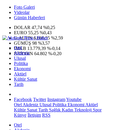
Foto Galeri
Videolar
Günün Haberleri
DOLAR
47,74
%0,25
EURO
55,25
%0,43
G.ALTIN
6.660,55
%2,59
GÜMÜŞ
98
%3,57
Otel
IMKB
13.779,39
%-0,14
Akdeniz
BITCOIN
64.802
%-0,20
Ulusal
Politika
Ekonomi
Aktüel
Kültür Sanat
Tarih
Facebook
Twitter
Instagram
Youtube
Otel
Akdeniz
Ulusal
Politika
Ekonomi
Aktüel
Kültür Sanat
Tarih
Sağlık
Kadın
Teknoloji
Spor
Künye
İletişim
RSS
Otel