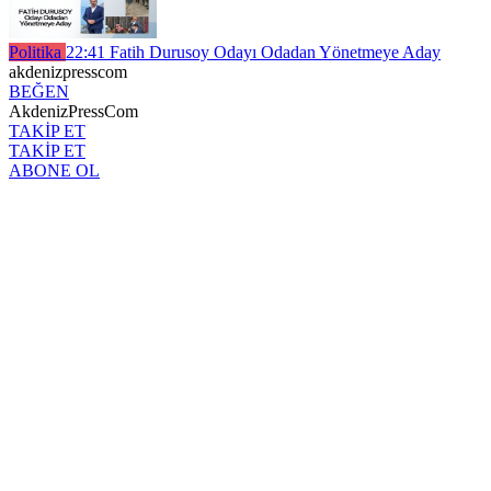
Politika
22:41
Fatih Durusoy Odayı Odadan Yönetmeye Aday
akdenizpresscom
BEĞEN
AkdenizPressCom
TAKİP ET
TAKİP ET
ABONE OL