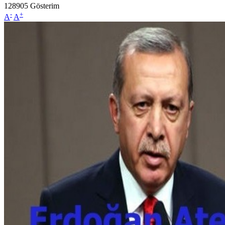
128905
Gösterim
-
+
A
A