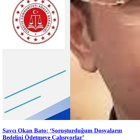
Savcı Okan Bato: ‘Soruşturduğum Dosyaların
Bedelini Ödetmeye Çalışıyorlar’