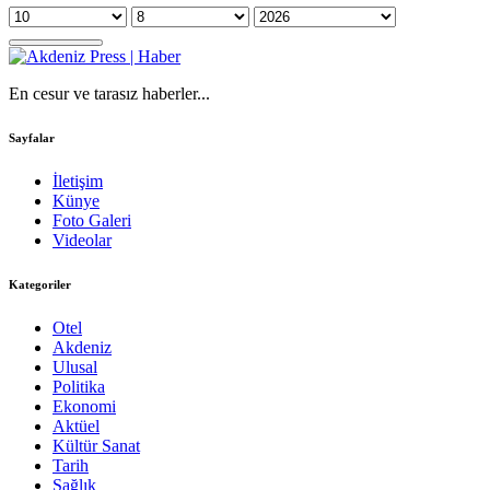
En cesur ve tarasız haberler...
Sayfalar
İletişim
Künye
Foto Galeri
Videolar
Kategoriler
Otel
Akdeniz
Ulusal
Politika
Ekonomi
Aktüel
Kültür Sanat
Tarih
Sağlık