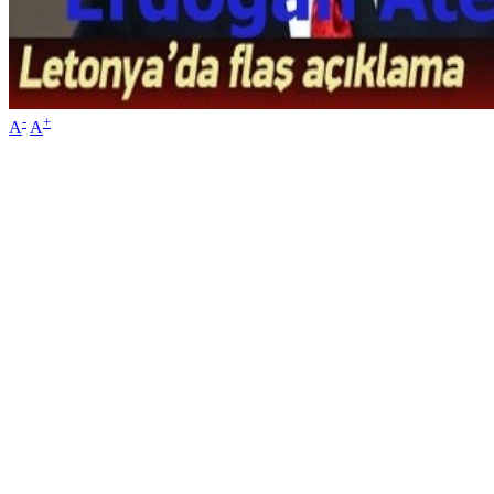
-
+
A
A