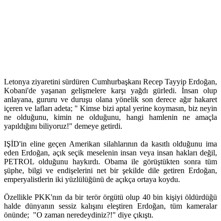
Letonya ziyaretini sürdüren Cumhurbaşkanı Recep Tayyip Erdoğan,
Kobani'de yaşanan gelişmelere karşı yağdı gürledi. İnsan olup
anlayana, gururu ve duruşu olana yönelik son derece ağır hakaret
içeren ve lafları adeta; " Kimse bizi aptal yerine koymasın, biz neyin
ne olduğunu, kimin ne olduğunu, hangi hamlenin ne amaçla
yapıldığını biliyoruz!" demeye getirdi.
IŞİD'in eline geçen Amerikan silahlarının da kasıtlı olduğunu ima
eden Erdoğan, açık seçik meselenin insan veya insan hakları değil,
PETROL olduğunu haykırdı. Obama ile görüştükten sonra tüm
şüphe, bilgi ve endişelerini net bir şekilde dile getiren Erdoğan,
emperyalistlerin iki yüzlülüğünü de açıkça ortaya koydu.
Özellikle PKK'nın da bir terör örgütü olup 40 bin kişiyi öldürdüğü
halde dünyanın sessiz kalışını eleştiren Erdoğan, tüm kameralar
önünde; "O zaman neredeydiniz?!" diye çıkıştı.