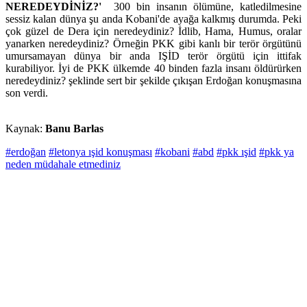
NEREDEYDİNİZ?'
300 bin insanın ölümüne, katledilmesine
sessiz kalan dünya şu anda Kobani'de ayağa kalkmış durumda. Peki
çok güzel de Dera için neredeydiniz? İdlib, Hama, Humus, oralar
yanarken neredeydiniz? Örneğin PKK gibi kanlı bir terör örgütünü
umursamayan dünya bir anda IŞİD terör örgütü için ittifak
kurabiliyor. İyi de PKK ülkemde 40 binden fazla insanı öldürürken
neredeydiniz? şeklinde sert bir şekilde çıkışan Erdoğan konuşmasına
son verdi.
Kaynak:
Banu Barlas
#erdoğan
#letonya ışid konuşması
#kobani
#abd
#pkk ışid
#pkk ya
neden müdahale etmediniz