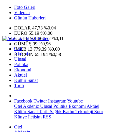
Foto Galeri
Videolar
Günün Haberleri
DOLAR
47,73
%0,04
EURO
55,19
%0,00
G.ALTIN
6.667,72
%0,11
GÜMÜŞ
99
%0,96
Otel
IMKB
13.779,39
%0,00
Akdeniz
BITCOIN
65.194
%0,58
Ulusal
Politika
Ekonomi
Aktüel
Kültür Sanat
Tarih
Facebook
Twitter
Instagram
Youtube
Otel
Akdeniz
Ulusal
Politika
Ekonomi
Aktüel
Kültür Sanat
Tarih
Sağlık
Kadın
Teknoloji
Spor
Künye
İletişim
RSS
Otel