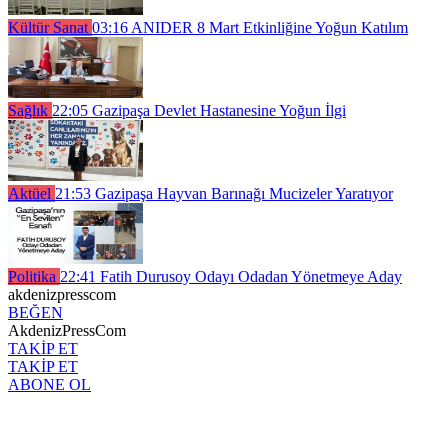
Kültür Sanat
03:16
ANIDER 8 Mart Etkinliğine Yoğun Katılım
Sağlık
22:05
Gazipaşa Devlet Hastanesine Yoğun İlgi
Aktüel
21:53
Gazipaşa Hayvan Barınağı Mucizeler Yaratıyor
Politika
22:41
Fatih Durusoy Odayı Odadan Yönetmeye Aday
akdenizpresscom
BEĞEN
AkdenizPressCom
TAKİP ET
TAKİP ET
ABONE OL