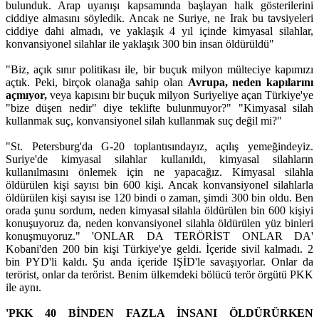
bulunduk. Arap uyanışı kapsamında başlayan halk gösterilerini
ciddiye almasını söyledik. Ancak ne Suriye, ne Irak bu tavsiyeleri
ciddiye dahi almadı, ve yaklaşık 4 yıl içinde kimyasal silahlar,
konvansiyonel silahlar ile yaklaşık 300 bin insan öldürüldü"
"Biz, açık sınır politikası ile, bir buçuk milyon mülteciye kapımızı
açtık. Peki, birçok olanağa sahip olan
Avrupa,
neden kapılarını
açmıyor,
veya kapısını bir buçuk milyon Suriyeliye açan Türkiye'ye
"bize düşen nedir" diye teklifte bulunmuyor?" "Kimyasal silah
kullanmak suç, konvansiyonel silah kullanmak suç değil mi?"
"St. Petersburg'da G-20 toplantısındayız, açılış yemeğindeyiz.
Suriye'de kimyasal silahlar kullanıldı, kimyasal silahların
kullanılmasını önlemek için ne yapacağız. Kimyasal silahla
öldürülen kişi sayısı bin 600 kişi. Ancak konvansiyonel silahlarla
öldürülen kişi sayısı ise 120 bindi o zaman, şimdi 300 bin oldu. Ben
orada şunu sordum, neden kimyasal silahla öldürülen bin 600 kişiyi
konuşuyoruz da, neden konvansiyonel silahla öldürülen yüz binleri
konuşmuyoruz." 'ONLAR DA TERÖRİST ONLAR DA'
Kobani'den 200 bin kişi Türkiye'ye geldi. İçeride sivil kalmadı. 2
bin PYD'li kaldı. Şu anda içeride IŞİD'le savaşıyorlar. Onlar da
terörist, onlar da terörist. Benim ülkemdeki bölücü terör örgütü PKK
ile aynı.
'PKK 40 BİNDEN FAZLA İNSANI ÖLDÜRÜRKEN