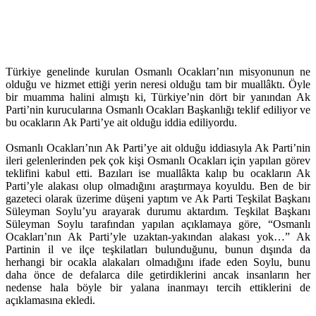
Türkiye genelinde kurulan Osmanlı Ocakları’nın misyonunun ne
olduğu ve hizmet ettiği yerin neresi olduğu tam bir muallâktı. Öyle
bir muamma halini almıştı ki, Türkiye’nin dört bir yanından Ak
Parti’nin kurucularına Osmanlı Ocakları Başkanlığı teklif ediliyor ve
bu ocakların Ak Parti’ye ait olduğu iddia ediliyordu.
Osmanlı Ocakları’nın Ak Parti’ye ait olduğu iddiasıyla Ak Parti’nin
ileri gelenlerinden pek çok kişi Osmanlı Ocakları için yapılan görev
teklifini kabul etti. Bazıları ise muallâkta kalıp bu ocakların Ak
Parti’yle alakası olup olmadığını araştırmaya koyuldu. Ben de bir
gazeteci olarak üzerime düşeni yaptım ve Ak Parti Teşkilat Başkanı
Süleyman Soylu’yu arayarak durumu aktardım. Teşkilat Başkanı
Süleyman Soylu tarafından yapılan açıklamaya göre, “Osmanlı
Ocakları’nın Ak Parti’yle uzaktan-yakından alakası yok…” Ak
Partinin il ve ilçe teşkilatları bulunduğunu, bunun dışında da
herhangi bir ocakla alakaları olmadığını ifade eden Soylu, bunu
daha önce de defalarca dile getirdiklerini ancak insanların her
nedense hala böyle bir yalana inanmayı tercih ettiklerini de
açıklamasına ekledi.