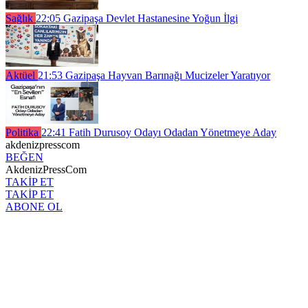
Sağlık
22:05
Gazipaşa Devlet Hastanesine Yoğun İlgi
Aktüel
21:53
Gazipaşa Hayvan Barınağı Mucizeler Yaratıyor
Politika
22:41
Fatih Durusoy Odayı Odadan Yönetmeye Aday
akdenizpresscom
BEĞEN
AkdenizPressCom
TAKİP ET
TAKİP ET
ABONE OL