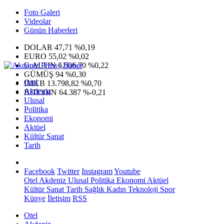
Foto Galeri
Videolar
Günün Haberleri
DOLAR
47,71
%0,19
EURO
55,02
%0,02
G.ALTIN
6.506,70
%0,22
GÜMÜŞ
94
%0,30
Otel
IMKB
13.798,82
%0,70
Akdeniz
BITCOIN
64.387
%-0,21
Ulusal
Politika
Ekonomi
Aktüel
Kültür Sanat
Tarih
Facebook
Twitter
Instagram
Youtube
Otel
Akdeniz
Ulusal
Politika
Ekonomi
Aktüel
Kültür Sanat
Tarih
Sağlık
Kadın
Teknoloji
Spor
Künye
İletişim
RSS
Otel