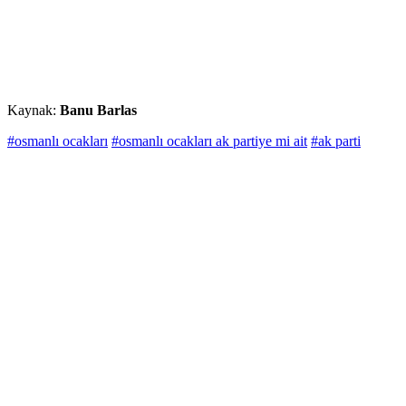
Kaynak:
Banu Barlas
#osmanlı ocakları
#osmanlı ocakları ak partiye mi ait
#ak parti