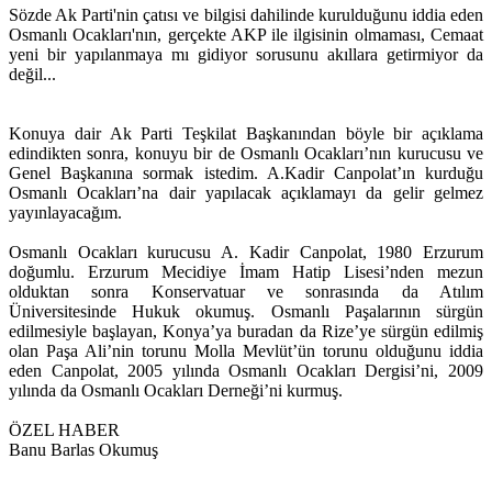
Sözde Ak Parti'nin çatısı ve bilgisi dahilinde kurulduğunu iddia eden
Osmanlı Ocakları'nın, gerçekte AKP ile ilgisinin olmaması, Cemaat
yeni bir yapılanmaya mı gidiyor sorusunu akıllara getirmiyor da
değil...
Konuya dair Ak Parti Teşkilat Başkanından böyle bir açıklama
edindikten sonra, konuyu bir de Osmanlı Ocakları’nın kurucusu ve
Genel Başkanına sormak istedim. A.Kadir Canpolat’ın kurduğu
Osmanlı Ocakları’na dair yapılacak açıklamayı da gelir gelmez
yayınlayacağım.
Osmanlı Ocakları kurucusu A. Kadir Canpolat, 1980 Erzurum
doğumlu. Erzurum Mecidiye İmam Hatip Lisesi’nden mezun
olduktan sonra Konservatuar ve sonrasında da Atılım
Üniversitesinde Hukuk okumuş. Osmanlı Paşalarının sürgün
edilmesiyle başlayan, Konya’ya buradan da Rize’ye sürgün edilmiş
olan Paşa Ali’nin torunu Molla Mevlüt’ün torunu olduğunu iddia
eden Canpolat, 2005 yılında Osmanlı Ocakları Dergisi’ni, 2009
yılında da Osmanlı Ocakları Derneği’ni kurmuş.
ÖZEL HABER
Banu Barlas Okumuş