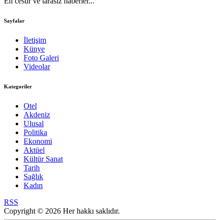
En cesur ve tarasız haberler...
Sayfalar
İletişim
Künye
Foto Galeri
Videolar
Kategoriler
Otel
Akdeniz
Ulusal
Politika
Ekonomi
Aktüel
Kültür Sanat
Tarih
Sağlık
Kadın
RSS
Copyright © 2026 Her hakkı saklıdır.