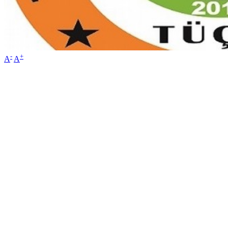
-
+
A
A