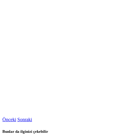
Önceki
Sonraki
Bunlar da ilginizi çekebilir