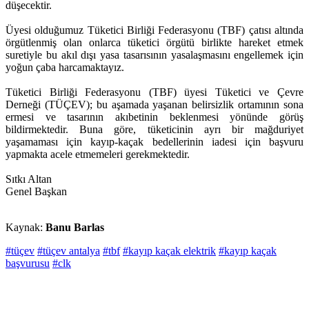
düşecektir.
Üyesi olduğumuz Tüketici Birliği Federasyonu (TBF) çatısı altında
örgütlenmiş olan onlarca tüketici örgütü birlikte hareket etmek
suretiyle bu akıl dışı yasa tasarısının yasalaşmasını engellemek için
yoğun çaba harcamaktayız.
Tüketici Birliği Federasyonu (TBF) üyesi Tüketici ve Çevre
Derneği (TÜÇEV); bu aşamada yaşanan belirsizlik ortamının sona
ermesi ve tasarının akıbetinin beklenmesi yönünde görüş
bildirmektedir. Buna göre, tüketicinin ayrı bir mağduriyet
yaşamaması için kayıp-kaçak bedellerinin iadesi için başvuru
yapmakta acele etmemeleri gerekmektedir.
Sıtkı Altan
Genel Başkan
Kaynak:
Banu Barlas
#tüçev
#tüçev antalya
#tbf
#kayıp kaçak elektrik
#kayıp kaçak
başvurusu
#clk