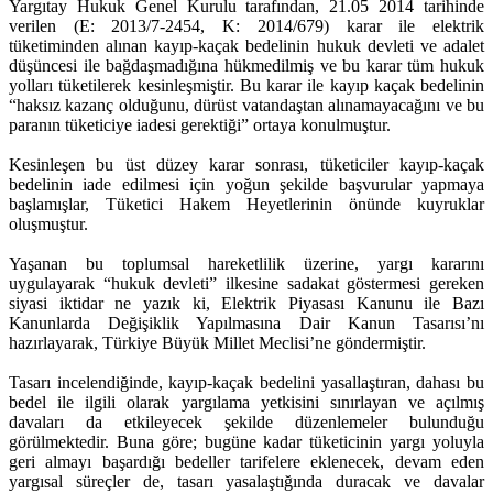
Yargıtay Hukuk Genel Kurulu tarafından, 21.05 2014 tarihinde
verilen (E: 2013/7-2454, K: 2014/679) karar ile elektrik
tüketiminden alınan kayıp-kaçak bedelinin hukuk devleti ve adalet
düşüncesi ile bağdaşmadığına hükmedilmiş ve bu karar tüm hukuk
yolları tüketilerek kesinleşmiştir. Bu karar ile kayıp kaçak bedelinin
“haksız kazanç olduğunu, dürüst vatandaştan alınamayacağını ve bu
paranın tüketiciye iadesi gerektiği” ortaya konulmuştur.
Kesinleşen bu üst düzey karar sonrası, tüketiciler kayıp-kaçak
bedelinin iade edilmesi için yoğun şekilde başvurular yapmaya
başlamışlar, Tüketici Hakem Heyetlerinin önünde kuyruklar
oluşmuştur.
Yaşanan bu toplumsal hareketlilik üzerine, yargı kararını
uygulayarak “hukuk devleti” ilkesine sadakat göstermesi gereken
siyasi iktidar ne yazık ki, Elektrik Piyasası Kanunu ile Bazı
Kanunlarda Değişiklik Yapılmasına Dair Kanun Tasarısı’nı
hazırlayarak, Türkiye Büyük Millet Meclisi’ne göndermiştir.
Tasarı incelendiğinde, kayıp-kaçak bedelini yasallaştıran, dahası bu
bedel ile ilgili olarak yargılama yetkisini sınırlayan ve açılmış
davaları da etkileyecek şekilde düzenlemeler bulunduğu
görülmektedir. Buna göre; bugüne kadar tüketicinin yargı yoluyla
geri almayı başardığı bedeller tarifelere eklenecek, devam eden
yargısal süreçler de, tasarı yasalaştığında duracak ve davalar