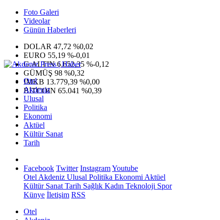
Foto Galeri
Videolar
Günün Haberleri
DOLAR
47,72
%0,02
EURO
55,19
%-0,01
G.ALTIN
6.652,35
%-0,12
GÜMÜŞ
98
%0,32
Otel
IMKB
13.779,39
%0,00
Akdeniz
BITCOIN
65.041
%0,39
Ulusal
Politika
Ekonomi
Aktüel
Kültür Sanat
Tarih
Facebook
Twitter
Instagram
Youtube
Otel
Akdeniz
Ulusal
Politika
Ekonomi
Aktüel
Kültür Sanat
Tarih
Sağlık
Kadın
Teknoloji
Spor
Künye
İletişim
RSS
Otel