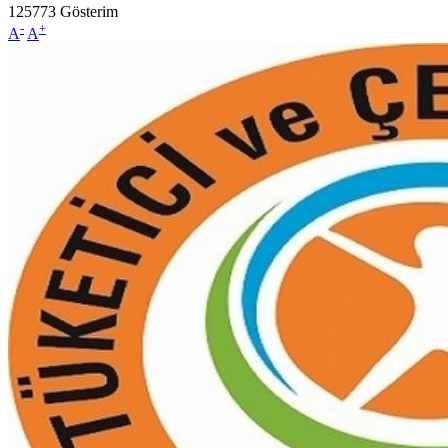
125773
Gösterim
-
+
A
A