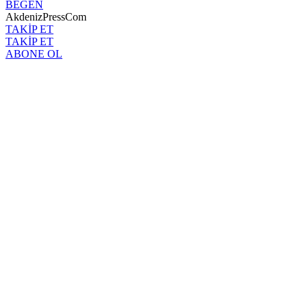
BEĞEN
AkdenizPressCom
TAKİP ET
TAKİP ET
ABONE OL