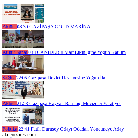
Aktüel
08:30
GAZİPAŞA GOLD MARİNA
Kültür Sanat
03:16
ANIDER 8 Mart Etkinliğine Yoğun Katılım
Sağlık
22:05
Gazipaşa Devlet Hastanesine Yoğun İlgi
Aktüel
21:53
Gazipaşa Hayvan Barınağı Mucizeler Yaratıyor
Politika
22:41
Fatih Durusoy Odayı Odadan Yönetmeye Aday
akdenizpresscom