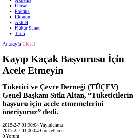
Akdeniz
Ulusal
Politika
Ekonomi
Aktüel
Kültür Sanat
Tarih
Anasayfa
Ulusal
Kayıp Kaçak Başvurusu İçin
Acele Etmeyin
Tüketici ve Çevre Derneği (TÜÇEV)
Genel Başkanı Sıtkı Altan, “Tüketicilerin
başvuru için acele etmemelerini
öneriyoruz” dedi.
2015-2-7 01:00:04
Yayınlanma
2015-2-7 01:00:04
Güncelleme
0
Yorum