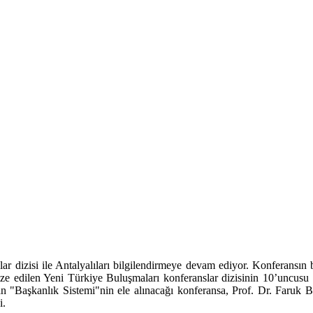
ar dizisi ile Antalyalıları bilgilendirmeye devam ediyor. Konferansı
anize edilen Yeni Türkiye Buluşmaları konferanslar dizisinin 10’uncu
lan "Başkanlık Sistemi"nin ele alınacağı konferansa, Prof. Dr. Faruk 
i.