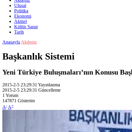
Akdeniz
Ulusal
Politika
Ekonomi
Aktüel
Kültür Sanat
Tarih
Anasayfa
Akdeniz
Başkanlık Sistemi
Yeni Türkiye Buluşmaları’nın Konusu Başk
2015-2-5 23:29:31
Yayınlanma
2015-2-5 23:29:31
Güncelleme
1
Yorum
147871
Gösterim
-
+
A
A