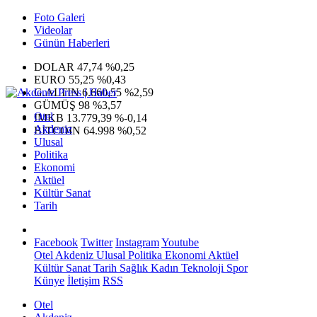
Foto Galeri
Videolar
Günün Haberleri
DOLAR
47,74
%0,25
EURO
55,25
%0,43
G.ALTIN
6.660,55
%2,59
GÜMÜŞ
98
%3,57
Otel
IMKB
13.779,39
%-0,14
Akdeniz
BITCOIN
64.998
%0,52
Ulusal
Politika
Ekonomi
Aktüel
Kültür Sanat
Tarih
Facebook
Twitter
Instagram
Youtube
Otel
Akdeniz
Ulusal
Politika
Ekonomi
Aktüel
Kültür Sanat
Tarih
Sağlık
Kadın
Teknoloji
Spor
Künye
İletişim
RSS
Otel