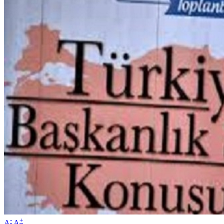
-
+
A
A