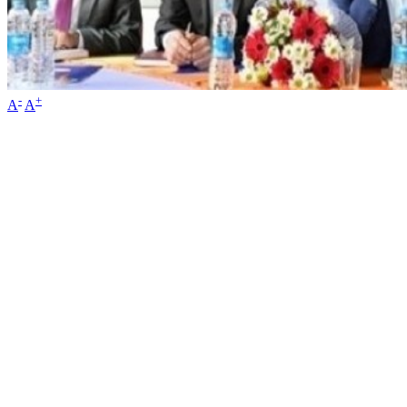
-
+
A
A