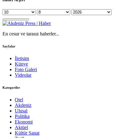
En cesur ve tarasız haberler...
Sayfalar
İletişim
Künye
Foto Galeri
Videolar
Kategoriler
Otel
Akdeniz
Ulusal
Politika
Ekonomi
Aktüel
Kültür Sanat