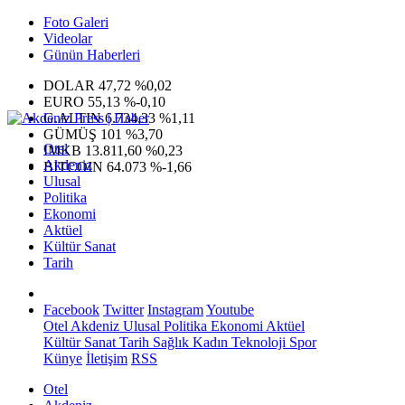
Foto Galeri
Videolar
Günün Haberleri
DOLAR
47,72
%0,02
EURO
55,13
%-0,10
G.ALTIN
6.734,33
%1,11
GÜMÜŞ
101
%3,70
Otel
IMKB
13.811,60
%0,23
Akdeniz
BITCOIN
64.073
%-1,66
Ulusal
Politika
Ekonomi
Aktüel
Kültür Sanat
Tarih
Facebook
Twitter
Instagram
Youtube
Otel
Akdeniz
Ulusal
Politika
Ekonomi
Aktüel
Kültür Sanat
Tarih
Sağlık
Kadın
Teknoloji
Spor
Künye
İletişim
RSS
Otel