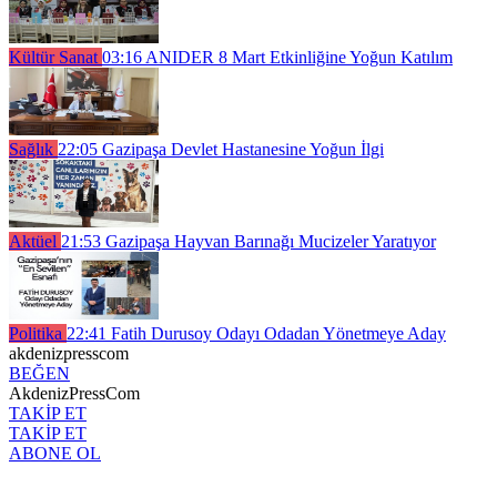
Kültür Sanat
03:16
ANIDER 8 Mart Etkinliğine Yoğun Katılım
Sağlık
22:05
Gazipaşa Devlet Hastanesine Yoğun İlgi
Aktüel
21:53
Gazipaşa Hayvan Barınağı Mucizeler Yaratıyor
Politika
22:41
Fatih Durusoy Odayı Odadan Yönetmeye Aday
akdenizpresscom
BEĞEN
AkdenizPressCom
TAKİP ET
TAKİP ET
ABONE OL