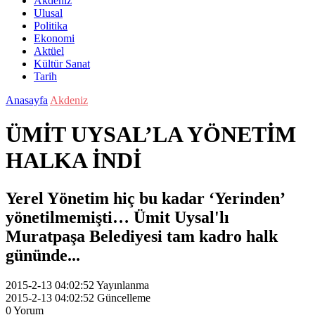
Akdeniz
Ulusal
Politika
Ekonomi
Aktüel
Kültür Sanat
Tarih
Anasayfa
Akdeniz
ÜMİT UYSAL’LA YÖNETİM
HALKA İNDİ
Yerel Yönetim hiç bu kadar ‘Yerinden’
yönetilmemişti… Ümit Uysal'lı
Muratpaşa Belediyesi tam kadro halk
gününde...
2015-2-13 04:02:52
Yayınlanma
2015-2-13 04:02:52
Güncelleme
0
Yorum