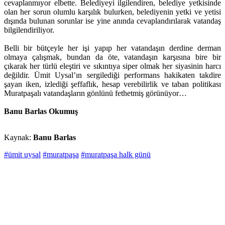
cevaplanmıyor elbette. Belediyeyi ilgilendiren, belediye yetkisinde
olan her sorun olumlu karşılık bulurken, belediyenin yetki ve yetisi
dışında bulunan sorunlar ise yine anında cevaplandırılarak vatandaş
bilgilendiriliyor.
Belli bir bütçeyle her işi yapıp her vatandaşın derdine derman
olmaya çalışmak, bundan da öte, vatandaşın karşısına bire bir
çıkarak her türlü eleştiri ve sıkıntıya siper olmak her siyasinin harcı
değildir. Ümit Uysal’ın sergilediği performans hakikaten takdire
şayan iken, izlediği şeffaflık, hesap verebilirlik ve taban politikası
Muratpaşalı vatandaşların gönlünü fethetmiş görünüyor…
Banu Barlas Okumuş
Kaynak:
Banu Barlas
#ümit uysal
#muratpaşa
#muratpaşa halk günü