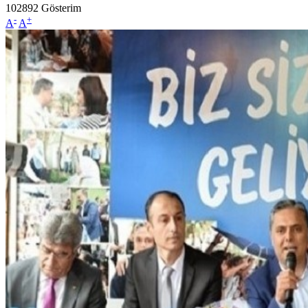
102892
Gösterim
-
+
A
A