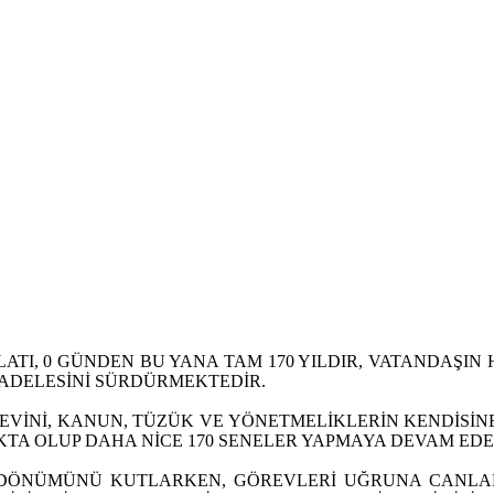
İLATI, 0 GÜNDEN BU YANA TAM 170 YILDIR, VATANDAŞI
ADELESİNİ SÜRDÜRMEKTEDİR.
REVİNİ, KANUN, TÜZÜK VE YÖNETMELİKLERİN KENDİS
KTA OLUP DAHA NİCE 170 SENELER YAPMAYA DEVAM EDE
 YILDÖNÜMÜNÜ KUTLARKEN, GÖREVLERİ UĞRUNA CANLAR