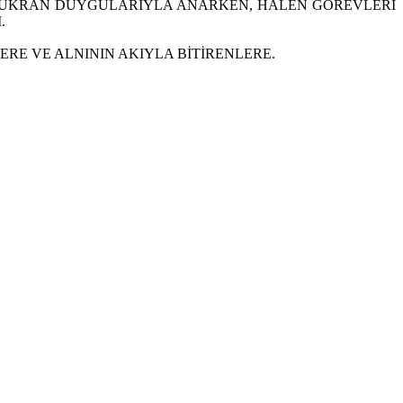
Zİ ŞÜKRAN DUYGULARIYLA ANARKEN, HALEN GÖREVLERİ
.
RE VE ALNININ AKIYLA BİTİRENLERE.