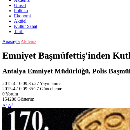
Akdeniz
Ulusal
Politika
Ekonomi
Aktüel
Kültür Sanat
Tarih
Anasayfa
Akdeniz
Emniyet Başmüfettiş'inden Ku
Antalya Emniyet Müdürlüğü, Polis Başmüfe
2015-4-10 09:35:27
Yayınlanma
2015-4-10 09:35:27
Güncelleme
0
Yorum
154280
Gösterim
-
+
A
A