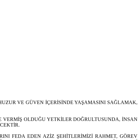
N HUZUR VE GÜVEN İÇERİSİNDE YAŞAMASINI SAĞLAMAK,
İNE VERMİŞ OLDUĞU YETKİLER DOĞRULTUSUNDA, İNSAN
CEKTİR.
INI FEDA EDEN AZİZ ŞEHİTLERİMİZİ RAHMET, GÖREV