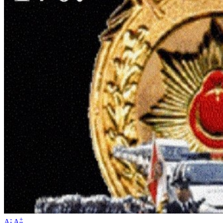
-
+
A
A