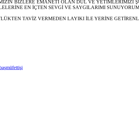
İMİZİN BİZLERE EMANETİ OLAN DUL VE YETİMLERİMİ
LELERİNE EN İÇTEN SEVGİ VE SAYGILARIMI SUNUYORUM
ÜKTEN TAVİZ VERMEDEN LAYIKI İLE YERİNE GETİRENLE
başmüfettişi