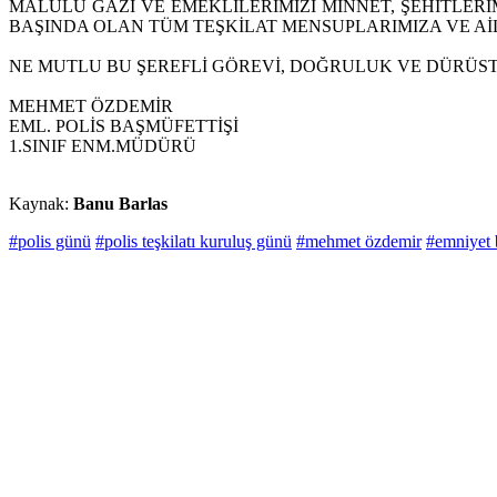
MALULÜ GAZİ VE EMEKLİLERİMİZİ MİNNET, ŞEHİTLER
BAŞINDA OLAN TÜM TEŞKİLAT MENSUPLARIMIZA VE Aİ
NE MUTLU BU ŞEREFLİ GÖREVİ, DOĞRULUK VE DÜRÜSTL
MEHMET ÖZDEMİR
EML. POLİS BAŞMÜFETTİŞİ
1.SINIF ENM.MÜDÜRÜ
Kaynak:
Banu Barlas
#polis günü
#polis teşkilatı kuruluş günü
#mehmet özdemir
#emniyet 