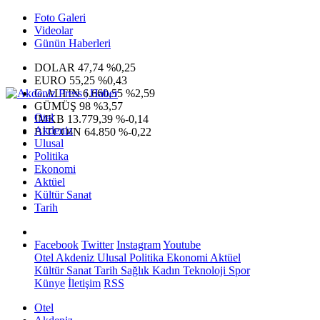
Foto Galeri
Videolar
Günün Haberleri
DOLAR
47,74
%0,25
EURO
55,25
%0,43
G.ALTIN
6.660,55
%2,59
GÜMÜŞ
98
%3,57
Otel
IMKB
13.779,39
%-0,14
Akdeniz
BITCOIN
64.850
%-0,22
Ulusal
Politika
Ekonomi
Aktüel
Kültür Sanat
Tarih
Facebook
Twitter
Instagram
Youtube
Otel
Akdeniz
Ulusal
Politika
Ekonomi
Aktüel
Kültür Sanat
Tarih
Sağlık
Kadın
Teknoloji
Spor
Künye
İletişim
RSS
Otel