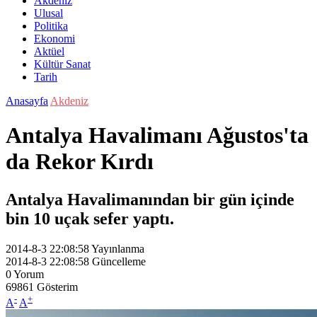
Akdeniz
Ulusal
Politika
Ekonomi
Aktüel
Kültür Sanat
Tarih
Anasayfa
Akdeniz
Antalya Havalimanı Ağustos'ta
da Rekor Kırdı
Antalya Havalimanından bir gün içinde
bin 10 uçak sefer yaptı.
2014-8-3 22:08:58
Yayınlanma
2014-8-3 22:08:58
Güncelleme
0
Yorum
69861
Gösterim
-
+
A
A