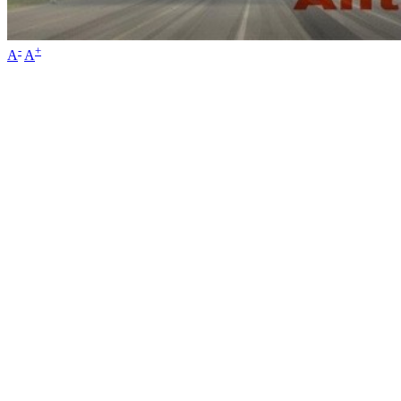
-
+
A
A