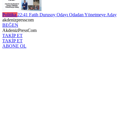
Politika
22:41
Fatih Durusoy Odayı Odadan Yönetmeye Aday
akdenizpresscom
BEĞEN
AkdenizPressCom
TAKİP ET
TAKİP ET
ABONE OL