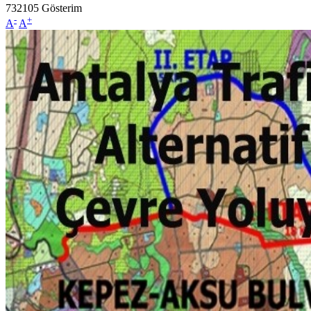
732105
Gösterim
-
+
A
A