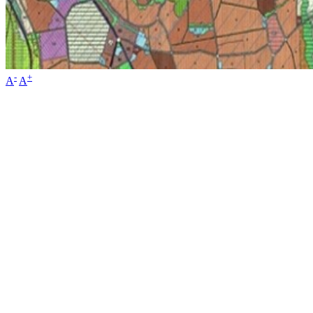
-
+
A
A