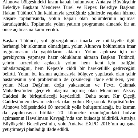
Altınova bölgesindeki kısmı kapalı bulunuyor. Antalya Büyükşehir
Belediye Başkanı Menderes Türel ve Kepez Belediye Başkanı
Hakan Tütüncü’nün katılımıyla geçtiğimiz günlerde yapılan hizmet
istişare toplantısında, yolun kapalı olan bölümlerinin açılması
kararlaştırıldı. Toplantıda yolun yatırım programına alınarak bir an
önce açılmasına karar verildi.
Başkan Tütüncü, yol güzergahında imarla ve mülkiyetle ilgili
herhangi bir sıkıntının olmadığını, yolun Altınova bölümünün imar
uygulamasını da yaptıklarını aktardı. Yolun açılması için ne
gerekiyorsa yapmaya hazır olduklarını aktaran Başkan Tütüncü,
şehrin kuzeyinde açılacak yolun hem kent için trafiğini
rahatlatacağını, hem Kepez’e ciddi bir hareketlilik getireceğini
belirtti. Yolun bu kısmın açılmasıyla bölgeye yapılacak olan şehir
hastanesinin yol probleminin de çözüleceği ifade edilirken, yeni
yolun Mazı Dağı’nın doğu yakasından ve Fevzi Çakmak
Mahallesi’nden geçerek ulaşıma açılmış olan Muammer Aksoy
Caddesi ile birleştirileceği kaydedildi. Daha sonra Kır Çiçeği
Caddesi’nden devam edecek olan yolun Beşkonak Köprüsü’nden
Altınova bölgesindeki 60 metrelik yolla buluşturulacağı, bu kısmın
da yapılmasıyla birlikte 20 kilometre uzunluğundaki bulvar
açılmasının Havalimanı Kavşağı’nda son bulacağı bildirildi. Antalya
Büyükşehir Belediyesi’nin, yolu Antalya EXPO 2016’nın açılışına
yetiştirmeyi planladığı ifade edildi.