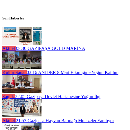
Son Haberler
Aktüel
08:30
GAZİPAŞA GOLD MARİNA
Kültür Sanat
03:16
ANIDER 8 Mart Etkinliğine Yoğun Katılım
Sağlık
22:05
Gazipaşa Devlet Hastanesine Yoğun İlgi
Aktüel
21:53
Gazipaşa Hayvan Barınağı Mucizeler Yaratıyor