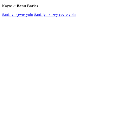
Kaynak:
Banu Barlas
#antalya çevre yolu
#antalya kuzey çevre yolu