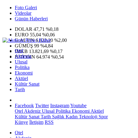
Foto Galeri
Videolar
Günün Haberleri
DOLAR
47,71
%0,18
EURO
55,04
%0,06
G.ALTIN
6.622,20
%2,00
GÜMÜŞ
99
%4,84
Otel
IMKB
13.821,69
%0,17
Akdeniz
BITCOIN
64.974
%0,54
Ulusal
Politika
Ekonomi
Aktüel
Kültür Sanat
Tarih
Facebook
Twitter
Instagram
Youtube
Otel
Akdeniz
Ulusal
Politika
Ekonomi
Aktüel
Kültür Sanat
Tarih
Sağlık
Kadın
Teknoloji
Spor
Künye
İletişim
RSS
Otel