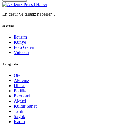
En cesur ve tarasız haberler...
Sayfalar
İletişim
Künye
Foto Galeri
Videolar
Kategoriler
Otel
Akdeniz
Ulusal
Politika
Ekonomi
Aktüel
Kültür Sanat
Tarih
Sağlık
Kadın