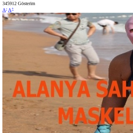
345912
Gösterim
-
+
A
A