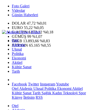
Foto Galeri
Videolar
Günün Haberleri
DOLAR
47,72
%0,01
EURO
55,22
%0,05
G.ALTIN
6.672,32
%0,18
GÜMÜŞ
99
%1,07
Otel
IMKB
13.893,66
%0,83
Akdeniz
BITCOIN
65.165
%0,55
Ulusal
Politika
Ekonomi
Aktüel
Kültür Sanat
Tarih
Facebook
Twitter
Instagram
Youtube
Otel
Akdeniz
Ulusal
Politika
Ekonomi
Aktüel
Kültür Sanat
Tarih
Sağlık
Kadın
Teknoloji
Spor
Künye
İletişim
RSS
Otel