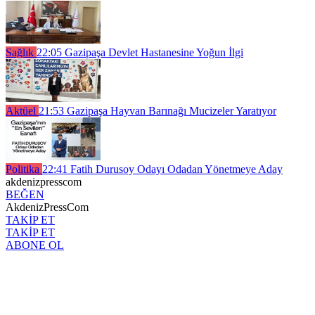
Sağlık
22:05
Gazipaşa Devlet Hastanesine Yoğun İlgi
Aktüel
21:53
Gazipaşa Hayvan Barınağı Mucizeler Yaratıyor
Politika
22:41
Fatih Durusoy Odayı Odadan Yönetmeye Aday
akdenizpresscom
BEĞEN
AkdenizPressCom
TAKİP ET
TAKİP ET
ABONE OL