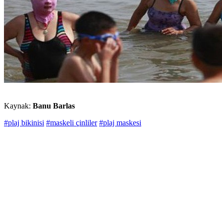
Kaynak:
Banu Barlas
#plaj bikinisi
#maskeli çinliler
#plaj maskesi