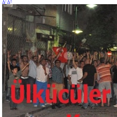
-
+
A
A