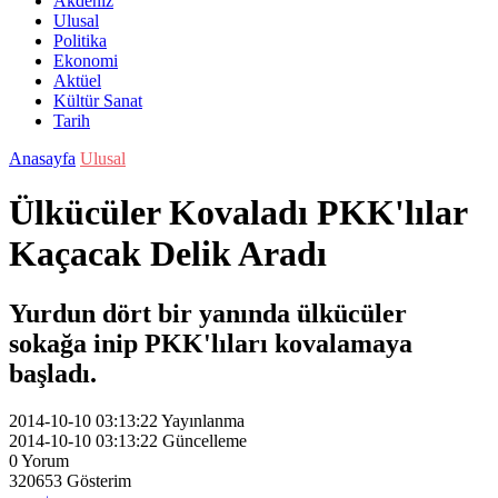
Akdeniz
Ulusal
Politika
Ekonomi
Aktüel
Kültür Sanat
Tarih
Anasayfa
Ulusal
Ülkücüler Kovaladı PKK'lılar
Kaçacak Delik Aradı
Yurdun dört bir yanında ülkücüler
sokağa inip PKK'lıları kovalamaya
başladı.
2014-10-10 03:13:22
Yayınlanma
2014-10-10 03:13:22
Güncelleme
0
Yorum
320653
Gösterim