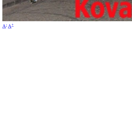
-
+
A
A