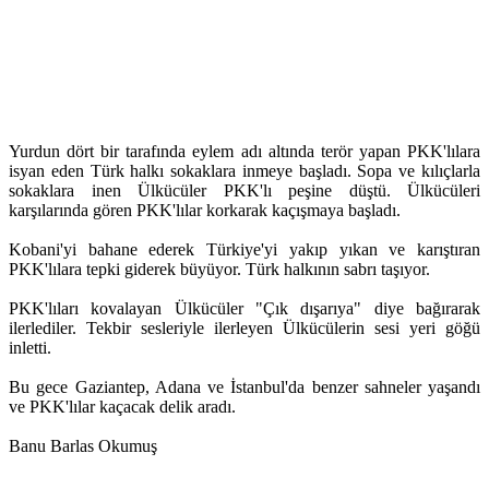
Yurdun dört bir tarafında eylem adı altında terör yapan PKK'lılara
isyan eden Türk halkı sokaklara inmeye başladı. Sopa ve kılıçlarla
sokaklara inen Ülkücüler PKK'lı peşine düştü. Ülkücüleri
karşılarında gören PKK'lılar korkarak kaçışmaya başladı.
Kobani'yi bahane ederek Türkiye'yi yakıp yıkan ve karıştıran
PKK'lılara tepki giderek büyüyor. Türk halkının sabrı taşıyor.
PKK'lıları kovalayan Ülkücüler "Çık dışarıya" diye bağırarak
ilerlediler. Tekbir sesleriyle ilerleyen Ülkücülerin sesi yeri göğü
inletti.
Bu gece Gaziantep, Adana ve İstanbul'da benzer sahneler yaşandı
ve PKK'lılar kaçacak delik aradı.
Banu Barlas Okumuş