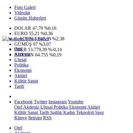
Foto Galeri
Videolar
Günün Haberleri
DOLAR
47,70
%0,16
EURO
55,21
%0,36
G.ALTIN
6.647,39
%2,38
GÜMÜŞ
97
%3,07
Otel
IMKB
13.779,39
%-0,14
Akdeniz
BITCOIN
64.755
%0,19
Ulusal
Politika
Ekonomi
Aktüel
Kültür Sanat
Tarih
Facebook
Twitter
Instagram
Youtube
Otel
Akdeniz
Ulusal
Politika
Ekonomi
Aktüel
Kültür Sanat
Tarih
Sağlık
Kadın
Teknoloji
Spor
Künye
İletişim
RSS
Otel