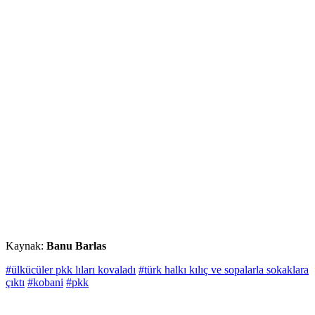
Kaynak:
Banu Barlas
#ülkücüler pkk lıları kovaladı
#türk halkı kılıç ve sopalarla sokaklara
çıktı
#kobani
#pkk