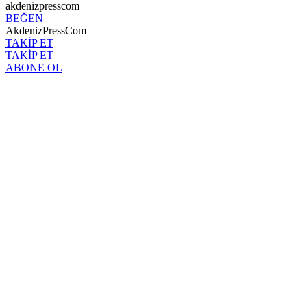
akdenizpresscom
BEĞEN
AkdenizPressCom
TAKİP ET
TAKİP ET
ABONE OL