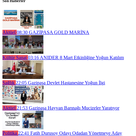
Son Haberler
Aktüel
08:30
GAZİPAŞA GOLD MARİNA
Kültür Sanat
03:16
ANIDER 8 Mart Etkinliğine Yoğun Katılım
Sağlık
22:05
Gazipaşa Devlet Hastanesine Yoğun İlgi
Aktüel
21:53
Gazipaşa Hayvan Barınağı Mucizeler Yaratıyor
Politika
22:41
Fatih Durusoy Odayı Odadan Yönetmeye Aday