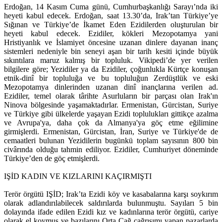
Erdoğan, 14 Kasım Cuma günü, Cumhurbaşkanlığı Sarayı’nda iki
heyeti kabul edecek. Erdoğan, saat 13.30’da, Irak’tan Türkiye’ye
Sığınan ve Türkiye’de İkamet Eden Ezidilerden oluşturulan bir
heyeti kabul edecek. Ezidiler, kökleri Mezopotamya yani
Hristiyanlık ve İslamiyet öncesine uzanan dinlere dayanan inanç
sistemleri nedeniyle bin seneyi aşan bir tarih kesiti içinde büyük
sıkıntılara maruz kalmış bir topluluk. Vikipedi’de yer verilen
bilgilere göre; Yezidiler ya da Ezidiler, çoğunlukla Kürtçe konuşan
etnik-dinî bir topluluğa ve bu topluluğun Zerdüştlük ve eski
Mezopotamya dinlerinden uzanan dinî inançlarına verilen ad.
Ezidiler, temel olarak târihte Asurluların bir parçası olan Irak'ın
Ninova bölgesinde yaşamaktadırlar. Ermenistan, Gürcistan, Suriye
ve Türkiye gibi ülkelerde yaşayan Ezidi toplulukları gittikçe azalma
ve Avrupa'ya, daha çok da Almanya'ya göç etme eğilimine
girmişlerdi. Ermenistan, Gürcistan, İran, Suriye ve Türkiye'de de
cemaatleri bulunan Yezidilerin bugünkü toplam sayısının 800 bin
civârında olduğu tahmin ediliyor. Ezidiler, Cumhuriyet döneminde
Türkiye’den de göç etmişlerdi.
IŞİD KADIN VE KIZLARINI KAÇIRMIŞTI
Terör örgütü IŞİD; Irak’ta Ezidi köy ve kasabalarına karşı soykırım
olarak adlandırılabilecek saldırılarda bulunmuştu. Sayıları 5 bin
dolayında ifade edilen Ezidi kız ve kadınlarına terör örgütü, cariye
olarak el koymuş ve bazılarını Orta Çağ çağrışımı yapan pazarlarda