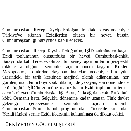
Cumhurbaşkanı Recep Tayyip Erdoğan, Irak'taki savaş nedeniyle
Türkiye'ye sığınan Ezidilerden oluşan bir heyeti bugün
Cumhurbaşkanlığı Sarayı'nda kabul edecek.
Cumhurbaşkanı Recep Tayyip Erdoğan’ın, IŞİD zulmünden kaçan
Ezidi toplumunun oluşturduğu bir heyeti Cumhurbaşkanlığı
Sarayı’nda kabul edecek olması, bin seneyi aşan bir tarihi perspektif
dikkate alındığında sembolik açıdan önem taşıyor. Kökleri
Mezopotamya dinlerine dayanan inançları nedeniyle bin yılın
üzerindeki bir tarih kesitinde marjinal olarak adlandırılan, hor
görülen, inançlarını büyük sıkıntılar içinde yaşayan, son dönemde de
terör örgütü IŞİD’in zulmüne maruz kalan Ezidi toplumunu temsil
eden bir heyet; Cumhurbaşkanlığı Sarayı’nda ağırlanacak. Bu kabul,
kökü Osmanlı hatta Selçuklu dönemine kadar uzanan Türk devlet
geleneği çerçevesinde sembolik açıdan önemli.
Cumhurbaşkanlığı’nın kabul programında; Türkçe'de kullanılan
Yezidi ifadesi yerine Ezidi ifadesinin kullanılması da dikkat çekici.
TÜRKİYE’DEN GÖÇ ETMİŞLERDİ