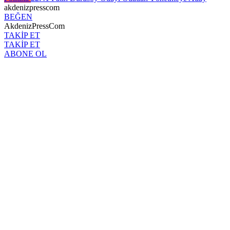
akdenizpresscom
BEĞEN
AkdenizPressCom
TAKİP ET
TAKİP ET
ABONE OL