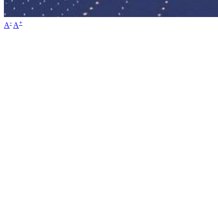
-
+
A
A