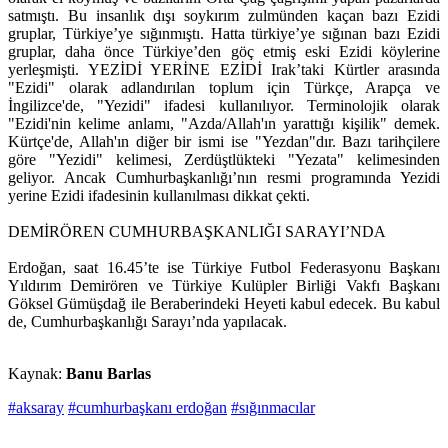
satmıştı. Bu insanlık dışı soykırım zulmünden kaçan bazı Ezidi
gruplar, Türkiye’ye sığınmıştı. Hatta türkiye’ye sığınan bazı Ezidi
gruplar, daha önce Türkiye’den göç etmiş eski Ezidi köylerine
yerleşmişti. YEZİDİ YERİNE EZİDİ Irak’taki Kürtler arasında
"Ezidi" olarak adlandırılan toplum için Türkçe, Arapça ve
İngilizce'de, "Yezidi" ifadesi kullanılıyor. Terminolojik olarak
"Ezidi'nin kelime anlamı, "Azda/Allah'ın yarattığı kişilik" demek.
Kürtçe'de, Allah'ın diğer bir ismi ise "Yezdan"dır. Bazı tarihçilere
göre "Yezidi" kelimesi, Zerdüştlükteki "Yezata" kelimesinden
geliyor. Ancak Cumhurbaşkanlığı’nın resmi programında Yezidi
yerine Ezidi ifadesinin kullanılması dikkat çekti.
DEMİRÖREN CUMHURBAŞKANLIĞI SARAYI’NDA
Erdoğan, saat 16.45’te ise Türkiye Futbol Federasyonu Başkanı
Yıldırım Demirören ve Türkiye Kulüpler Birliği Vakfı Başkanı
Göksel Gümüşdağ ile Beraberindeki Heyeti kabul edecek. Bu kabul
de, Cumhurbaşkanlığı Sarayı’nda yapılacak.
Kaynak:
Banu Barlas
#aksaray
#cumhurbaşkanı erdoğan
#sığınmacılar