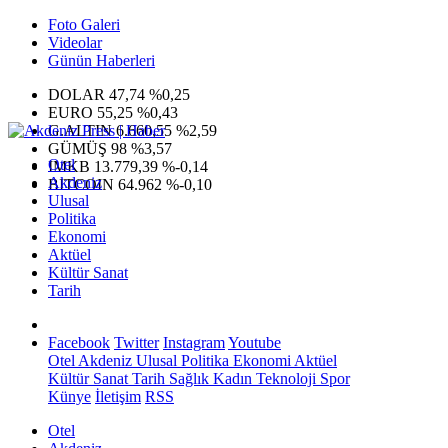
Foto Galeri
Videolar
Günün Haberleri
DOLAR
47,74
%0,25
EURO
55,25
%0,43
G.ALTIN
6.660,55
%2,59
GÜMÜŞ
98
%3,57
Otel
IMKB
13.779,39
%-0,14
Akdeniz
BITCOIN
64.962
%-0,10
Ulusal
Politika
Ekonomi
Aktüel
Kültür Sanat
Tarih
Facebook
Twitter
Instagram
Youtube
Otel
Akdeniz
Ulusal
Politika
Ekonomi
Aktüel
Kültür Sanat
Tarih
Sağlık
Kadın
Teknoloji
Spor
Künye
İletişim
RSS
Otel