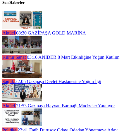
Son Haberler
Aktüel
08:30
GAZİPAŞA GOLD MARİNA
Kültür Sanat
03:16
ANIDER 8 Mart Etkinliğine Yoğun Katılım
Sağlık
22:05
Gazipaşa Devlet Hastanesine Yoğun İlgi
Aktüel
21:53
Gazipaşa Hayvan Barınağı Mucizeler Yaratıyor
Politika
22:41
Fatih Durusoy Odayı Odadan Yönetmeye Aday