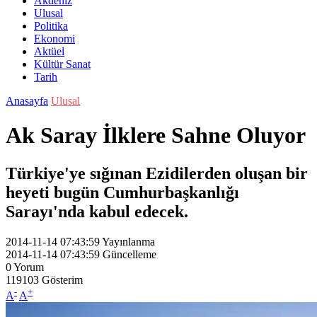
Akdeniz
Ulusal
Politika
Ekonomi
Aktüel
Kültür Sanat
Tarih
Anasayfa
Ulusal
Ak Saray İlklere Sahne Oluyor
Türkiye'ye sığınan Ezidilerden oluşan bir
heyeti bugün Cumhurbaşkanlığı
Sarayı'nda kabul edecek.
2014-11-14 07:43:59
Yayınlanma
2014-11-14 07:43:59
Güncelleme
0
Yorum
119103
Gösterim
-
+
A
A