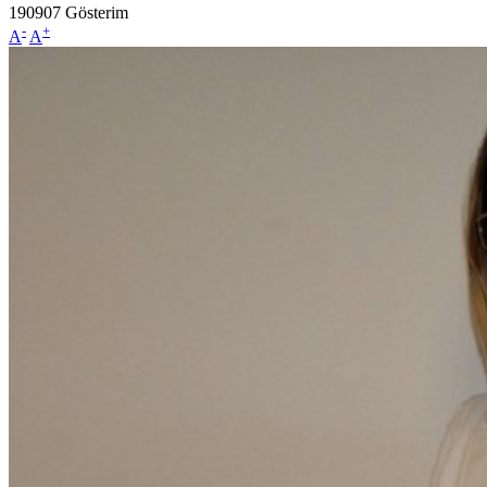
190907
Gösterim
-
+
A
A