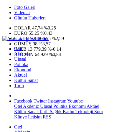
Foto Galeri
Videolar
Günün Haberleri
DOLAR
47,74
%0,25
EURO
55,25
%0,43
G.ALTIN
6.660,55
%2,59
GÜMÜŞ
98
%3,57
Otel
IMKB
13.779,39
%-0,14
Akdeniz
BITCOIN
64.929
%0,84
Ulusal
Politika
Ekonomi
Aktüel
Kültür Sanat
Tarih
Facebook
Twitter
Instagram
Youtube
Otel
Akdeniz
Ulusal
Politika
Ekonomi
Aktüel
Kültür Sanat
Tarih
Sağlık
Kadın
Teknoloji
Spor
Künye
İletişim
RSS
Otel