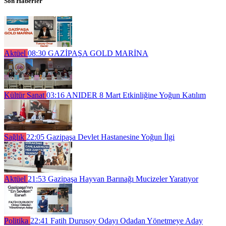
Son Haberler
Aktüel
08:30
GAZİPAŞA GOLD MARİNA
Kültür Sanat
03:16
ANIDER 8 Mart Etkinliğine Yoğun Katılım
Sağlık
22:05
Gazipaşa Devlet Hastanesine Yoğun İlgi
Aktüel
21:53
Gazipaşa Hayvan Barınağı Mucizeler Yaratıyor
Politika
22:41
Fatih Durusoy Odayı Odadan Yönetmeye Aday