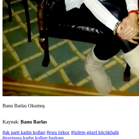
Banu Barlas Okumuş
Kaynak:
Banu Barlas
#ak parti kadın kolları
#esra özkoç
#özlem güzel küçükballı
#gazipaşa kadın kolları başkanı