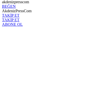
akdenizpresscom
BEĞEN
AkdenizPressCom
TAKİP ET
TAKİP ET
ABONE OL