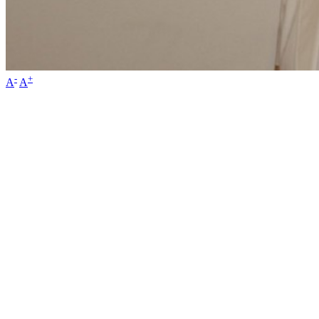
-
+
A
A