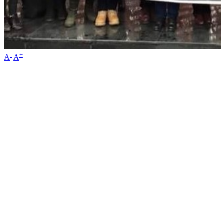
-
+
A
A