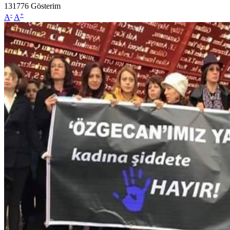
131776
Gösterim
-
+
A
A