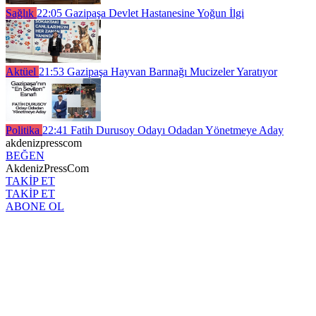
Sağlık
22:05
Gazipaşa Devlet Hastanesine Yoğun İlgi
Aktüel
21:53
Gazipaşa Hayvan Barınağı Mucizeler Yaratıyor
Politika
22:41
Fatih Durusoy Odayı Odadan Yönetmeye Aday
akdenizpresscom
BEĞEN
AkdenizPressCom
TAKİP ET
TAKİP ET
ABONE OL