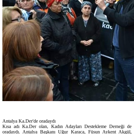
Antalya Ka.Der'de oradaydı
Kısa adı Ka.Der olan, Kadın Adayları Destekleme Derneği de
oradaydı. Antalya Başkanı Uğur Karaca, Füsun Aykent Akgül,