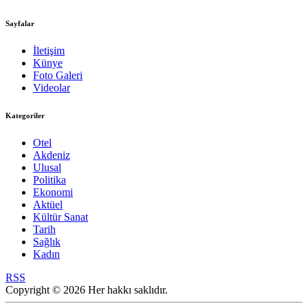
Sayfalar
İletişim
Künye
Foto Galeri
Videolar
Kategoriler
Otel
Akdeniz
Ulusal
Politika
Ekonomi
Aktüel
Kültür Sanat
Tarih
Sağlık
Kadın
RSS
Copyright © 2026 Her hakkı saklıdır.