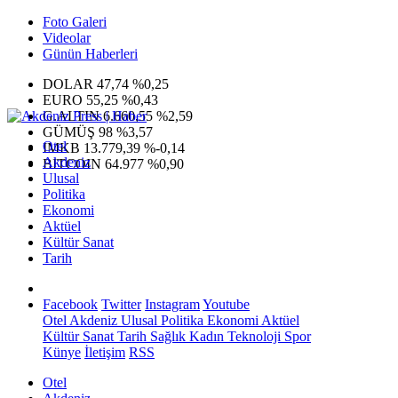
Foto Galeri
Videolar
Günün Haberleri
DOLAR
47,74
%0,25
EURO
55,25
%0,43
G.ALTIN
6.660,55
%2,59
GÜMÜŞ
98
%3,57
Otel
IMKB
13.779,39
%-0,14
Akdeniz
BITCOIN
64.977
%0,90
Ulusal
Politika
Ekonomi
Aktüel
Kültür Sanat
Tarih
Facebook
Twitter
Instagram
Youtube
Otel
Akdeniz
Ulusal
Politika
Ekonomi
Aktüel
Kültür Sanat
Tarih
Sağlık
Kadın
Teknoloji
Spor
Künye
İletişim
RSS
Otel