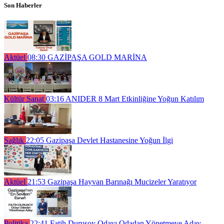
Son Haberler
Aktüel
08:30
GAZİPAŞA GOLD MARİNA
Kültür Sanat
03:16
ANIDER 8 Mart Etkinliğine Yoğun Katılım
Sağlık
22:05
Gazipaşa Devlet Hastanesine Yoğun İlgi
Aktüel
21:53
Gazipaşa Hayvan Barınağı Mucizeler Yaratıyor
Politika
22:41
Fatih Durusoy Odayı Odadan Yönetmeye Aday