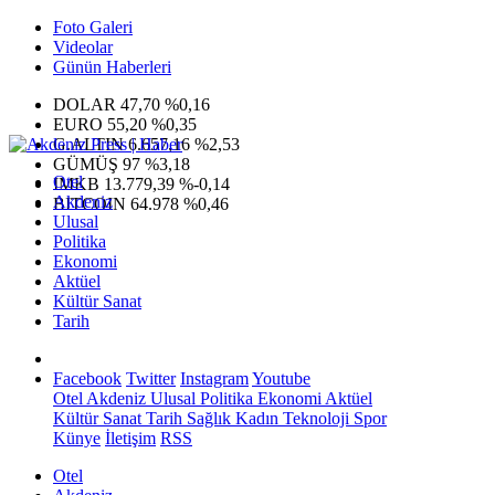
Foto Galeri
Videolar
Günün Haberleri
DOLAR
47,70
%0,16
EURO
55,20
%0,35
G.ALTIN
6.657,16
%2,53
GÜMÜŞ
97
%3,18
Otel
IMKB
13.779,39
%-0,14
Akdeniz
BITCOIN
64.978
%0,46
Ulusal
Politika
Ekonomi
Aktüel
Kültür Sanat
Tarih
Facebook
Twitter
Instagram
Youtube
Otel
Akdeniz
Ulusal
Politika
Ekonomi
Aktüel
Kültür Sanat
Tarih
Sağlık
Kadın
Teknoloji
Spor
Künye
İletişim
RSS
Otel