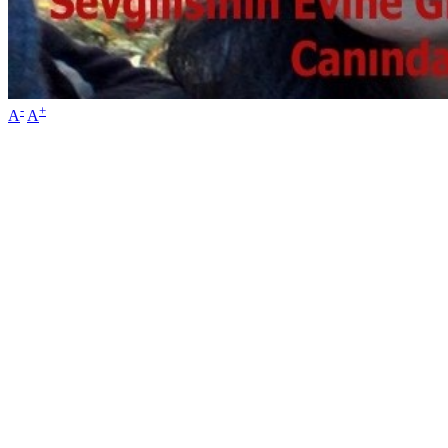
-
+
A
A