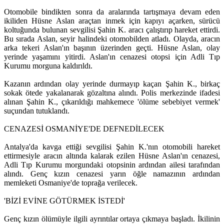
Otomobile bindikten sonra da aralarında tartışmaya devam eden
ikiliden Hüsne Aslan araçtan inmek için kapıyı açarken, sürücü
koltuğunda bulunan sevgilisi Şahin K. aracı çalıştırıp hareket ettirdi.
Bu sırada Aslan, seyir halindeki otomobilden atladı. Olayda, aracın
arka tekeri Aslan'ın başının üzerinden geçti. Hüsne Aslan, olay
yerinde yaşamını yitirdi. Aslan'ın cenazesi otopsi için Adli Tıp
Kurumu morguna kaldırıldı.
Kazanın ardından olay yerinde durmayıp kaçan Şahin K., birkaç
sokak ötede yakalanarak gözaltına alındı. Polis merkezinde ifadesi
alınan Şahin K., çıkarıldığı mahkemece 'ölüme sebebiyet vermek'
suçundan tutuklandı.
CENAZESİ OSMANİYE'DE DEFNEDİLECEK
Antalya'da kavga ettiği sevgilisi Şahin K.'nın otomobili hareket
ettirmesiyle aracın altında kalarak ezilen Hüsne Aslan'ın cenazesi,
Adli Tıp Kurumu morgundaki otopsinin ardından ailesi tarafından
alındı. Genç kızın cenazesi yarın öğle namazının ardından
memleketi Osmaniye'de toprağa verilecek.
'BİZİ EVİNE GÖTÜRMEK İSTEDİ'
Genç kızın ölümüyle ilgili ayrıntılar ortaya çıkmaya başladı. İkilinin