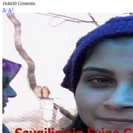
164430
Gösterim
-
+
A
A