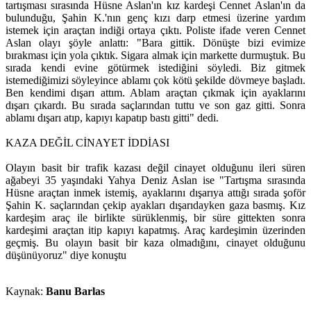
tartışması sırasında Hüsne Aslan'ın kız kardeşi Cennet Aslan'ın da
bulunduğu, Şahin K.'nın genç kızı darp etmesi üzerine yardım
istemek için araçtan indiği ortaya çıktı. Poliste ifade veren Cennet
Aslan olayı şöyle anlattı: "Bara gittik. Dönüşte bizi evimize
bırakması için yola çıktık. Sigara almak için markette durmuştuk. Bu
sırada kendi evine götürmek istediğini söyledi. Biz gitmek
istemediğimizi söyleyince ablamı çok kötü şekilde dövmeye başladı.
Ben kendimi dışarı attım. Ablam araçtan çıkmak için ayaklarını
dışarı çıkardı. Bu sırada saçlarından tuttu ve son gaz gitti. Sonra
ablamı dışarı atıp, kapıyı kapatıp bastı gitti" dedi.
KAZA DEĞİL CİNAYET İDDİASI
Olayın basit bir trafik kazası değil cinayet olduğunu ileri süren
ağabeyi 35 yaşındaki Yahya Deniz Aslan ise "Tartışma sırasında
Hüsne araçtan inmek istemiş, ayaklarını dışarıya attığı sırada şoför
Şahin K. saçlarından çekip ayakları dışarıdayken gaza basmış. Kız
kardeşim araç ile birlikte sürüklenmiş, bir süre gittekten sonra
kardeşimi araçtan itip kapıyı kapatmış. Araç kardeşimin üzerinden
geçmiş. Bu olayın basit bir kaza olmadığını, cinayet olduğunu
düşünüyoruz" diye konuştu
Kaynak:
Banu Barlas