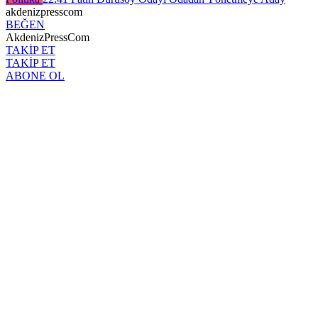
akdenizpresscom
BEĞEN
AkdenizPressCom
TAKİP ET
TAKİP ET
ABONE OL